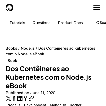
DigitalOcean
Tutorials
Questions
Product Docs
Sea
Books
Node.js
Dos Contêineres ao Kubernetes
com o Node.js eBook
Book
Dos Contêineres ao
Kubernetes com o Node.js
eBook
Published on June 11, 2020
Node.js
Development
MongoDB
Docker