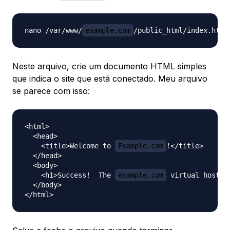
nano /var/www/
example.com
Neste arquivo, crie um documento HTML simples
que indica o site que está conectado. Meu arquivo
se parece com isso:
<html>

  <head>

    <title>Welcome to 
Example.com
!</title>

  </head>

  <body>

    <h1>Success!  The 
example.com
 virtual host is
  </body>
