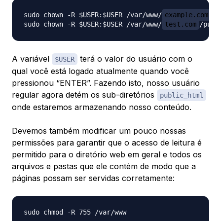
sudo chown -R $USER:$USER /var/www/
example.com
/p
sudo chown -R $USER:$USER /var/www/
test.com
A variável
terá o valor do usuário com o
$USER
qual você está logado atualmente quando você
pressionou “ENTER”. Fazendo isto, nosso usuário
regular agora detém os sub-diretórios
public_html
onde estaremos armazenando nosso conteúdo.
Devemos também modificar um pouco nossas
permissões para garantir que o acesso de leitura é
permitido para o diretório web em geral e todos os
arquivos e pastas que ele contém de modo que a
páginas possam ser servidas corretamente: