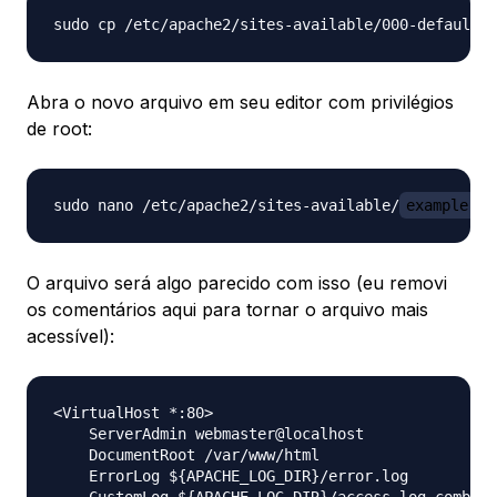
sudo cp /etc/apache2/sites-available/000-default.c
Abra o novo arquivo em seu editor com privilégios
de root:
sudo nano /etc/apache2/sites-available/
example.co
O arquivo será algo parecido com isso (eu removi
os comentários aqui para tornar o arquivo mais
acessível):
<VirtualHost *:80>

    ServerAdmin webmaster@localhost

    DocumentRoot /var/www/html

    ErrorLog ${APACHE_LOG_DIR}/error.log
