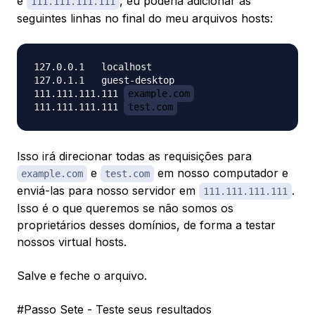
é
, eu poderia adicionar as
111.111.111.111
seguintes linhas no final do meu arquivos hosts:
127.0.0.1   localhost

127.0.1.1   guest-desktop

111.111.111.111 
example.com
111.111.111.111 
test.com
Isso irá direcionar todas as requisições para
e
em nosso computador e
example.com
test.com
enviá-las para nosso servidor em
.
111.111.111.111
Isso é o que queremos se não somos os
proprietários desses domínios, de forma a testar
nossos virtual hosts.
Salve e feche o arquivo.
#Passo Sete - Teste seus resultados