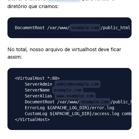
diretório que criamos:
DocumentRoot /var/www/
example.com
No total, nosso arquivo de virtualhost deve ficar
assim:
<VirtualHost *:80>

    ServerAdmin 
admin@example.com
    ServerName 
example.com
    ServerAlias 
www.example.com
    DocumentRoot /var/www/
example.com
/public_html
    ErrorLog ${APACHE_LOG_DIR}/error.log

    CustomLog ${APACHE_LOG_DIR}/access.log combine