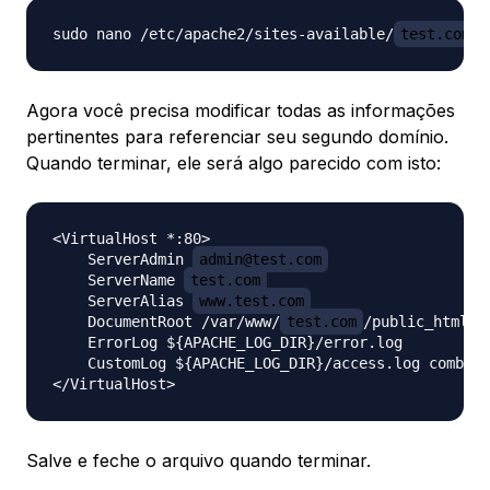
sudo nano /etc/apache2/sites-available/
test.com
Agora você precisa modificar todas as informações
pertinentes para referenciar seu segundo domínio.
Quando terminar, ele será algo parecido com isto:
<VirtualHost *:80>

    ServerAdmin 
admin@test.com
    ServerName 
test.com
    ServerAlias 
www.test.com
    DocumentRoot /var/www/
test.com
/public_html

    ErrorLog ${APACHE_LOG_DIR}/error.log

    CustomLog ${APACHE_LOG_DIR}/access.log combine
Salve e feche o arquivo quando terminar.