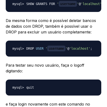
SHOW GRANTS FOR 
'
username
'
@
'localhost'
;
Da mesma forma como é possível deletar bancos
de dados com DROP, também é possível usar o
DROP para excluir um usuário completamente:
DROP 
USER
'
username
'
@
'localhost'
;
Para testar seu novo usuário, faça o logoff
digitando:
e faça login novamente com este comando no