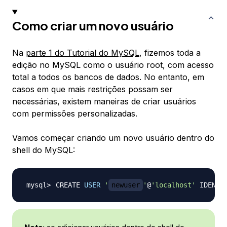
Como criar um novo usuário
Na
parte 1 do Tutorial do MySQL
, fizemos toda a
edição no MySQL como o usuário root, com acesso
total a todos os bancos de dados. No entanto, em
casos em que mais restrições possam ser
necessárias, existem maneiras de criar usuários
com permissões personalizadas.
Vamos começar criando um novo usuário dentro do
shell do MySQL:
CREATE 
USER
'
newuser
'
@
'localhost'
 IDENTI