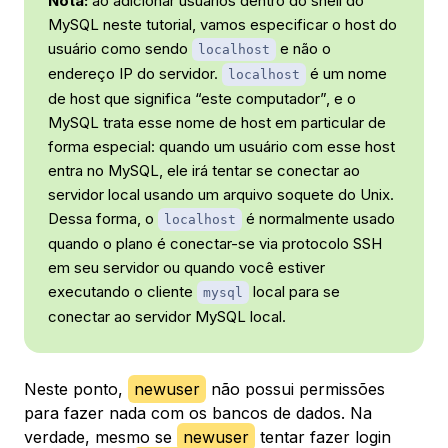
Nota:
ao adicionar usuários dentro do shell do
MySQL neste tutorial, vamos especificar o host do
usuário como sendo
e não o
localhost
endereço IP do servidor.
é um nome
localhost
de host que significa “este computador”, e o
MySQL trata esse nome de host em particular de
forma especial: quando um usuário com esse host
entra no MySQL, ele irá tentar se conectar ao
servidor local usando um arquivo soquete do Unix.
Dessa forma, o
é normalmente usado
localhost
quando o plano é conectar-se via protocolo SSH
em seu servidor ou quando você estiver
executando o cliente
local para se
mysql
conectar ao servidor MySQL local.
Neste ponto,
newuser
não possui permissões
para fazer nada com os bancos de dados. Na
verdade, mesmo se
newuser
tentar fazer login