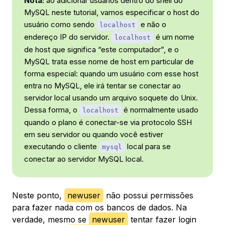
Nota:
ao adicionar usuários dentro do shell do
MySQL neste tutorial, vamos especificar o host do
usuário como sendo
e não o
localhost
endereço IP do servidor.
é um nome
localhost
de host que significa “este computador”, e o
MySQL trata esse nome de host em particular de
forma especial: quando um usuário com esse host
entra no MySQL, ele irá tentar se conectar ao
servidor local usando um arquivo soquete do Unix.
Dessa forma, o
é normalmente usado
localhost
quando o plano é conectar-se via protocolo SSH
em seu servidor ou quando você estiver
executando o cliente
local para se
mysql
conectar ao servidor MySQL local.
Neste ponto,
newuser
não possui permissões
para fazer nada com os bancos de dados. Na
verdade, mesmo se
newuser
tentar fazer login