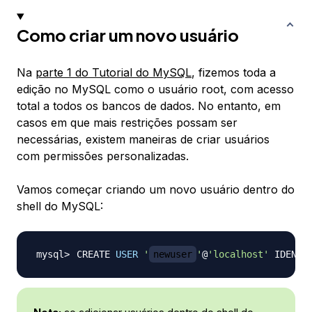
Como criar um novo usuário
Na
parte 1 do Tutorial do MySQL
, fizemos toda a
edição no MySQL como o usuário root, com acesso
total a todos os bancos de dados. No entanto, em
casos em que mais restrições possam ser
necessárias, existem maneiras de criar usuários
com permissões personalizadas.
Vamos começar criando um novo usuário dentro do
shell do MySQL:
CREATE 
USER
'
newuser
'
@
'localhost'
 IDENTI