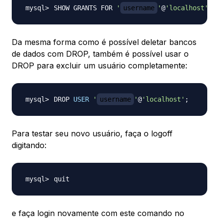
SHOW GRANTS FOR 
'
username
'
@
'localhost'
;
Da mesma forma como é possível deletar bancos
de dados com DROP, também é possível usar o
DROP para excluir um usuário completamente:
DROP 
USER
'
username
'
@
'localhost'
;
Para testar seu novo usuário, faça o logoff
digitando:
e faça login novamente com este comando no