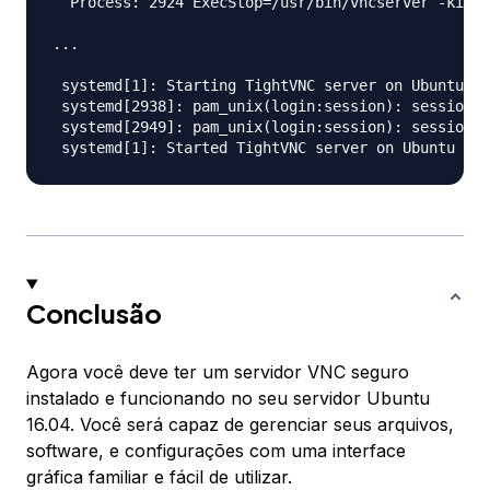
  Process: 2924 ExecStop=/usr/bin/vncserver -kill 
...

 systemd[1]: Starting TightVNC server on Ubuntu 16
 systemd[2938]: pam_unix(login:session): session o
 systemd[2949]: pam_unix(login:session): session o
Conclusão
Agora você deve ter um servidor VNC seguro
instalado e funcionando no seu servidor Ubuntu
16.04. Você será capaz de gerenciar seus arquivos,
software, e configurações com uma interface
gráfica familiar e fácil de utilizar.