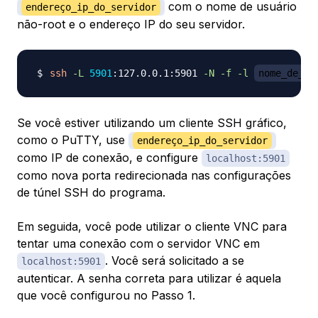
com o nome de usuário
endereço_ip_do_servidor
não-root e o endereço IP do seu servidor.
ssh
-L
5901
:127.0.0.1:5901 
-N
-f
-l
nome_de_us
Se você estiver utilizando um cliente SSH gráfico,
como o PuTTY, use
endereço_ip_do_servidor
como IP de conexão, e configure
localhost:5901
como nova porta redirecionada nas configurações
de túnel SSH do programa.
Em seguida, você pode utilizar o cliente VNC para
tentar uma conexão com o servidor VNC em
. Você será solicitado a se
localhost:5901
autenticar. A senha correta para utilizar é aquela
que você configurou no Passo 1.