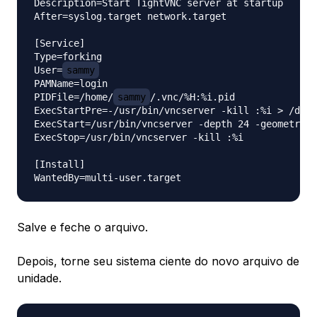
Description=Start TightVNC server at startup

After=syslog.target network.target

[Service]

Type=forking

User=
sammy
PAMName=login

PIDFile=/home/
sammy
/.vnc/%H:%i.pid

ExecStartPre=-/usr/bin/vncserver -kill :%i > /dev/
ExecStart=/usr/bin/vncserver -depth 24 -geometry 1
ExecStop=/usr/bin/vncserver -kill :%i

[Install]

Salve e feche o arquivo.
Depois, torne seu sistema ciente do novo arquivo de
unidade.