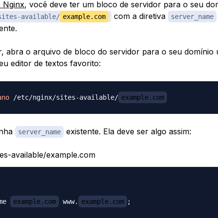
o Nginx
, você deve ter um bloco de servidor para o seu do
com a diretiva
sites-available/
example.com
server_name
ente.
ar, abra o arquivo de bloco do servidor para o seu domínio
u editor de textos favorito:
ano
 /etc/nginx/sites-available/
example.com
inha
existente. Ela deve ser algo assim:
server_name
ites-available/example.com
me 
example.com
 www.
example.com
;
