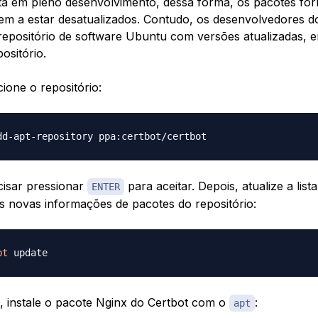
tá em pleno desenvolvimento, dessa forma, os pacotes for
m a estar desatualizados. Contudo, os desenvolvedores d
positório de software Ubuntu com versões atualizadas, 
ositório.
cione o repositório:
cisar pressionar
para aceitar. Depois, atualize a list
ENTER
s novas informações de pacotes do repositório:
pt
e, instale o pacote Nginx do Certbot com o
:
apt