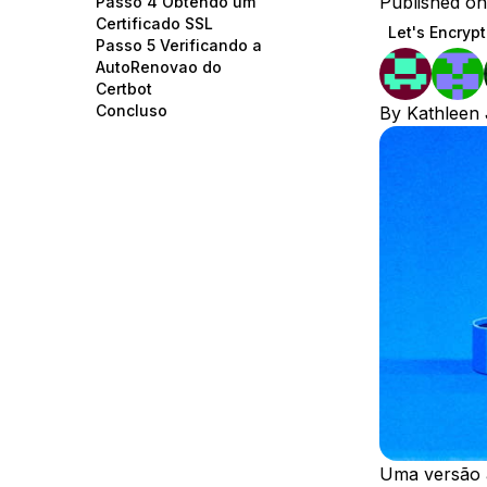
Published on
Passo 4 Obtendo um
Storage
Startups and SMBs
Certificado SSL
Let's Encrypt
Passo 5 Verificando a
Web and App Platforms
Browse all products
AutoRenovao do
Certbot
See all solutions
Concluso
By
Kathleen 
Uma versão an