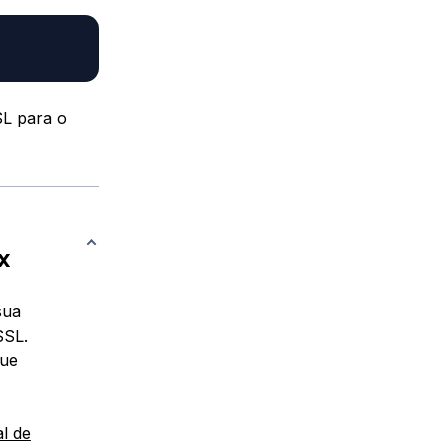
SL para o
x
sua
SSL.
ue
l de