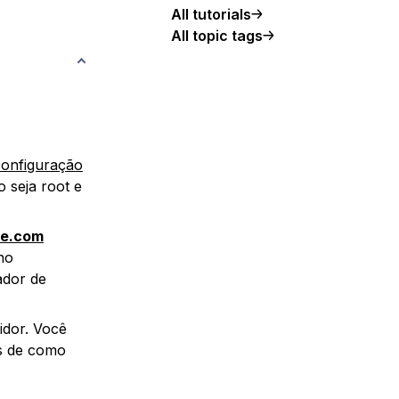
All tutorials
All topic tags
 configuração
o seja root e
le.com
no
rador de
idor. Você
s de como