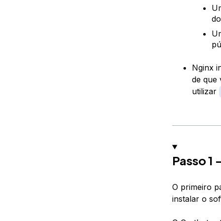
Um
do
Um
pú
Nginx i
de que 
utilizar
Passo 1 
O primeiro pa
instalar o so