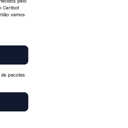
necidos pelo
o Certbot
então vamos
a de pacotes