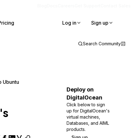
Blog
Docs
Careers
Get Support
Contact Sales
Pricing
Log in
Sign up
Search Community
o Ubuntu
Deploy on
DigitalOcean
Click below to sign
's
up for DigitalOcean's
virtual machines,
Databases, and AIML
products.
Sign up