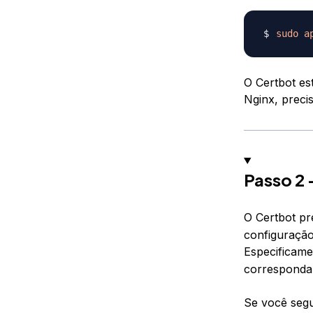
sudo
a
O Certbot es
Nginx, preci
Passo 2 
O Certbot pr
configuração
Especificame
corresponda 
Se você seg