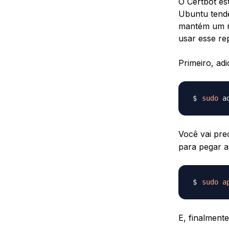
O Certbot es
Ubuntu tende
mantém um re
usar esse rep
Primeiro, adi
sudo
Você vai pre
para pegar a
sudo
a
E, finalment