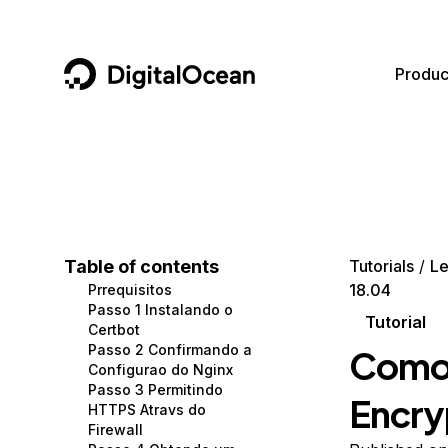
DigitalOcean
Produc
Featured AI Products
AI/ML
Community
Become a Partner
Compute
CMS
Documentation
Marketplace
Containers and Images
Data and IoT
Developer Tools
Table of contents
Tutorials
Le
18.04
Prrequisitos
Managed Databases
Developer Tools
Get Involved
Passo 1 Instalando o
Tutorial
Certbot
Management and Dev Tools
Gaming and Media
Utilities and Help
Passo 2 Confirmando a
Como 
Configurao do Nginx
Networking
Hosting
Passo 3 Permitindo
Encry
HTTPS Atravs do
Security
Security and Networking
Firewall