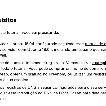
isitos
ste tutorial, você vai precisar de:
idor Ubuntu 18.04 configurado seguindo esse
tutorial de
 de servidor com Ubuntu 18.04
, incluindo um usuário que nã
all.
 de domínio totalmente registrado. Vamos utilizar
examp
 todo o tutorial. Você pode comprar um nome de domínio 
heap
, obter um gratuito no
Freenom
, ou utilizar um regist
s à sua escolha.
s registros de DNS a seguir configurados para o seu serv
eguir
essa introdução ao DNS da DigitalOcean
para detalhe
-los.