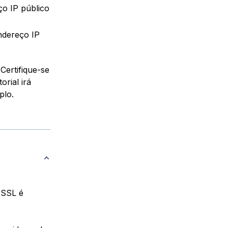
o IP público
ndereço IP
 Certifique-se
rial irá
lo.
o SSL é