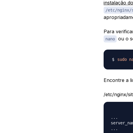
instalação d
/etc/nginx/
apropriadam
Para verific
ou o se
nano
sudo
n
Encontre a l
/etc/nginx/s
...

server_na
...
