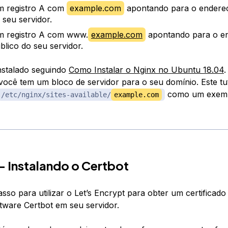
 registro A com
example.com
apontando para o endereç
 seu servidor.
 registro A com www.
example.com
apontando para o e
blico do seu servidor.
nstalado seguindo
Como Instalar o Nginx no Ubuntu 18.04
.
você tem um bloco de servidor para o seu domínio. Este tuto
como um exemp
/etc/nginx/sites-available/
example.com
— Instalando o Certbot
sso para utilizar o Let’s Encrypt para obter um certificad
ftware Certbot em seu servidor.