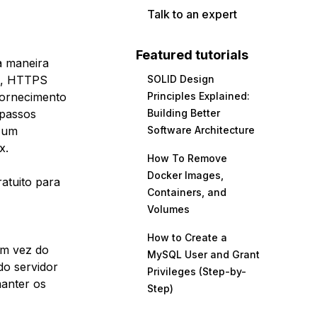
Talk to an expert
Featured tutorials
a maneira
im, HTTPS
SOLID Design
 fornecimento
Principles Explained:
 passos
Building Better
e um
Software Architecture
x.
How To Remove
Docker Images,
ratuito para
Containers, and
Volumes
How to Create a
em vez do
MySQL User and Grant
do servidor
Privileges (Step-by-
manter os
Step)