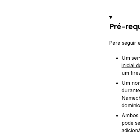
Pré-requ
Para seguir e
Um serv
inicial
um firew
Um nome
durante
Namec
domínio
Ambos o
pode s
adicioná