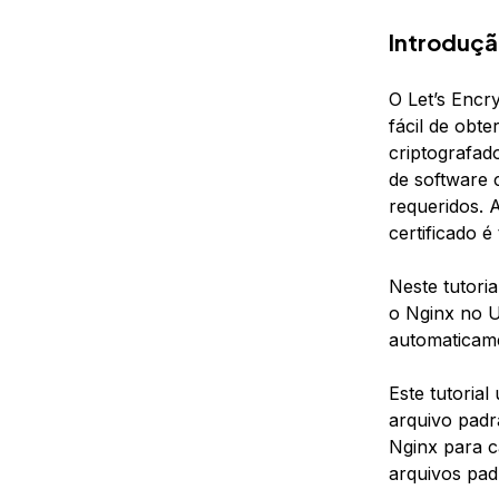
Introduç
O Let’s Encr
fácil de obte
criptografad
de software 
requeridos. 
certificado 
Neste tutoria
o Nginx no U
automaticam
Este tutoria
arquivo pad
Nginx para c
arquivos pa