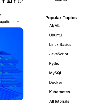
e
Popular Topics
tuguês
AI/ML
Ubuntu
Linux Basics
JavaScript
Python
MySQL
Docker
Kubernetes
All tutorials