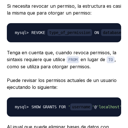
Si necesita revocar un permiso, la estructura es casi
la misma que para otorgar un permiso:
REVOKE 
type_of_permission
 ON 
database_na
Tenga en cuenta que, cuando revoca permisos, la
sintaxis requiere que utilice
en lugar de
,
FROM
TO
como se utiliza para otorgar permisos.
Puede revisar los permisos actuales de un usuario
ejecutando lo siguiente:
SHOW GRANTS FOR 
'
username
'
@
'localhost'
;
Al igual que puede eliminar bases de datos con