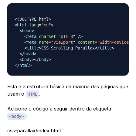
<!
DOCTYPE
html
>
<
html
lang
=
"
en
"
>
<
head
>
<
meta
charset
=
"
UTF-8
"
/>
<
meta
name
=
"
viewport
"
content
=
"
width=device-wi
<
title
>
CSS Scrolling Parallax
</
title
>
</
head
>
<
body
>
</
body
>
</
html
>
Esta é a estrutura básica da maioria das páginas que
usam o
.
HTML
Adicione o código a seguir dentro da etiqueta
:
<body>
css-parallax/index.html