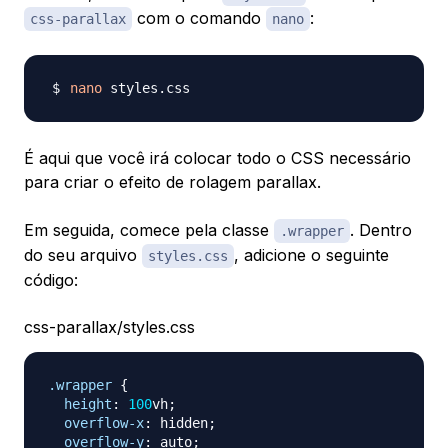
com o comando
:
css-parallax
nano
nano
É aqui que você irá colocar todo o CSS necessário
para criar o efeito de rolagem parallax.
Em seguida, comece pela classe
. Dentro
.wrapper
do seu arquivo
, adicione o seguinte
styles.css
código:
css-parallax/styles.css
.wrapper
{
height
:
100
vh
;
overflow-x
:
 hidden
;
overflow-y
:
 auto
;