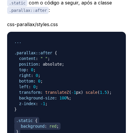
com o código a seguir, após a classe
.static
:
.parallax::after
css-parallax/styles.css
...

.parallax
::after
{
content
:
" "
;
position
:
 absolute
;
top
:
0
;
right
:
0
;
bottom
:
0
;
left
:
0
;
transform
:
translateZ
(
-1
px
)
scale
(
1.5
)
;
background-size
:
100
%
;
z-index
:
-1
;
}
.static
{
background
:
red
;
}