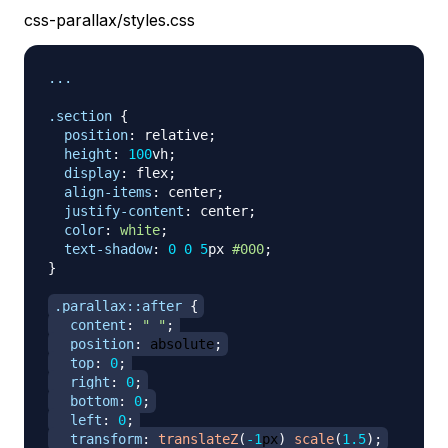
css-parallax/styles.css
...

.section
{
position
:
 relative
;
height
:
100
vh
;
display
:
 flex
;
align-items
:
 center
;
justify-content
:
 center
;
color
:
white
;
text-shadow
:
0
0
5
px
#000
;
}
.parallax
::after
{
content
:
" "
;
position
:
 absolute
;
top
:
0
;
right
:
0
;
bottom
:
0
;
left
:
0
;
transform
:
translateZ
(
-1
px
)
scale
(
1.5
)
;