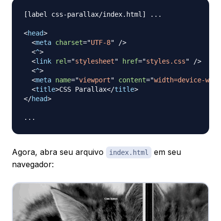
[label css-parallax/index.html] ...

<
head
>
<
meta
charset
=
"
UTF-8
"
/>
<
^
>
<
link
rel
=
"
stylesheet
"
href
=
"
styles.css
"
/>
<
^
>
<
meta
name
=
"
viewport
"
content
=
"
width=device-widt
<
title
>
CSS Parallax
</
title
>
</
head
>
Agora, abra seu arquivo
em seu
index.html
navegador: