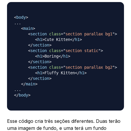
<
body
>
...

<
main
>
<
section
class
=
"
section parallax bg1
"
>
<
h1
>
Cute Kitten
</
h1
>
</
section
>
<
section
class
=
"
section static
"
>
<
h1
>
Boring
</
h1
>
</
section
>
<
section
class
=
"
section parallax bg2
"
>
<
h1
>
Fluffy Kitten
</
h1
>
</
section
>
</
main
>
</
body
>
Esse código cria três seções diferentes. Duas terão
uma imagem de fundo, e uma terá um fundo