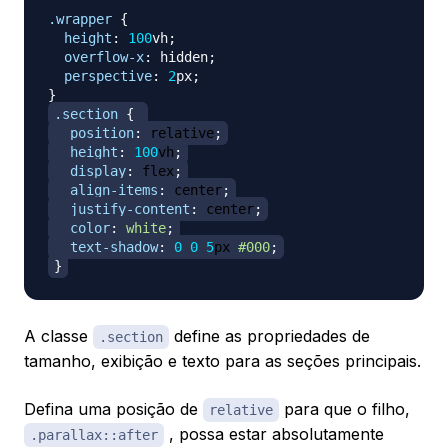
.wrapper
{
height
:
100
vh
;
overflow-x
:
 hidden
;
perspective
:
2
px
;
}
.section
{
position
:
 relative
;
height
:
100
vh
;
display
:
 flex
;
align-items
:
 center
;
justify-content
:
 center
;
color
:
white
;
text-shadow
:
0
0
5
px
#000
;
}
A classe
define as propriedades de
.section
tamanho, exibição e texto para as seções principais.
Defina uma posição de
para que o filho,
relative
, possa estar absolutamente
.parallax::after