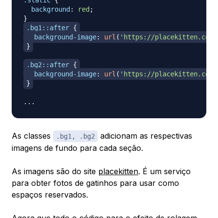
.static
{
background
:
red
;
}
.bg1
::after
{
background-image
:
url
(
'https://placekitten.com/
}
.bg2
::after
{
background-image
:
url
(
'https://placekitten.com/
}
As classes
adicionam as respectivas
.bg1, .bg2
imagens de fundo para cada seção.
As imagens são do site
placekitten
. É um serviço
para obter fotos de gatinhos para usar como
espaços reservados.