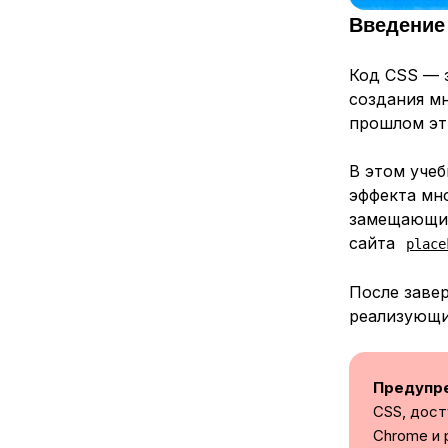
Введение
Код CSS — 
создания м
прошлом эти
В этом учеб
эффекта
мн
замещающих
сайта
place
После заве
реализующи
Предупр
CSS, дост
Chrome и 