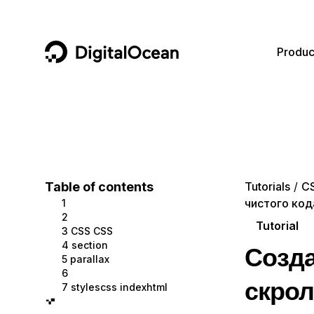
DigitalOcean
Produc
Featured AI Products
AI/ML
Community
Become a Partner
Compute
CMS
Documentation
Marketplace
Containers and Images
Data and IoT
Developer Tools
Table of contents
Tutorials
C
чистого код
1
Managed Databases
Developer Tools
Get Involved
2
Tutorial
3 CSS CSS
Management and Dev Tools
Gaming and Media
Utilities and Help
4 section
Созда
5 parallax
Networking
Hosting
6
скрол
7 stylescss indexhtml
Security
Security and Networking