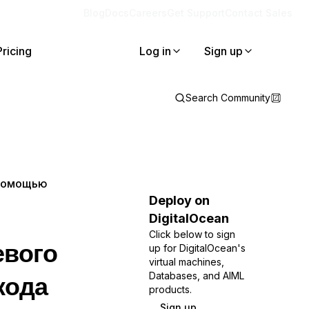
Blog
Docs
Careers
Get Support
Contact Sales
Pricing
Log in
Sign up
Search Community
 помощью
Deploy on
DigitalOcean
Click below to sign
евого
up for DigitalOcean's
virtual machines,
кода
Databases, and AIML
products.
Sign up