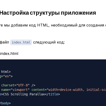
 Настройка структуры приложения
ге мы добавим код HTML, необходимый для создания 
 файл
следующий код:
index.html
/index.html
html
>
g
=
"
en
"
>
charset
=
"
UTF-8
"
/>
name
=
"
viewport
"
content
=
"
width=device-width, initial-sc
e
>
CSS Scrolling Parallax
</
title
>
/
body
>