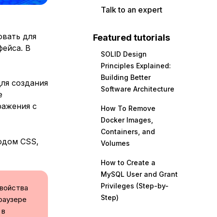
Talk to an expert
овать для
Featured tutorials
ейса. В
SOLID Design
Principles Explained:
Building Better
для создания
Software Architecture
е
ражения с
How To Remove
Docker Images,
Containers, and
одом CSS,
Volumes
How to Create a
MySQL User and Grant
Privileges (Step-by-
свойства
Step)
раузере
 в