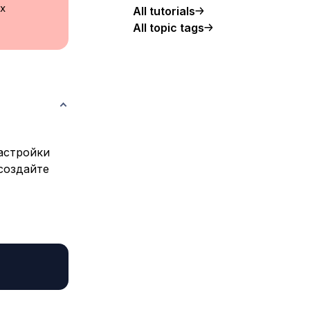
их
All tutorials
All topic tags
астройки
 создайте