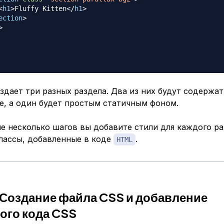
<
h1
>
Fluffy Kitten
</
h1
>
ection
>
>
здает три разных раздела. Два из них будут содержа
е, а один будет простым статичным фоном.
е несколько шагов вы добавите стили для каждого ра
классы, добавленные в коде
.
HTML
 Создание файла CSS и добавление
ого кода CSS