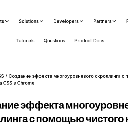
ts
Solutions
Developers
Partners
Tutorials
Questions
Product Docs
SS
Создание эффекта многоуровневого скроллинга с
а CSS в Chrome
ние эффекта многоуровн
линга с помощью чистого 