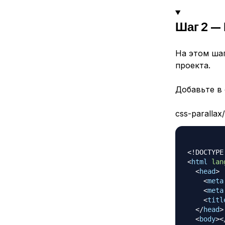
Шаг 2 —
На этом ша
проекта.
Добавьте в
css-parallax
<!
DOCTYPE
<
html
lan
<
head
>
<
meta
<
meta
<
titl
</
head
>
<
body
>
<