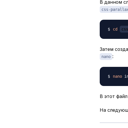
В данном с
css-paralla
cd
cs
Затем созд
:
nano
nano
В этот файл
На следующ