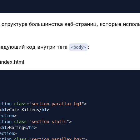
я структура большинства веб-страниц, которые испол
ледующий код внутри тега
:
<body>
/index.html
ction
class
=
"
section parallax bg1
"
>
<
h1
>
Cute Kitten
</
h1
>
ection
>
ction
class
=
"
section static
"
>
<
h1
>
Boring
</
h1
>
ection
>
ction
class
=
"
section parallax bg2
"
>