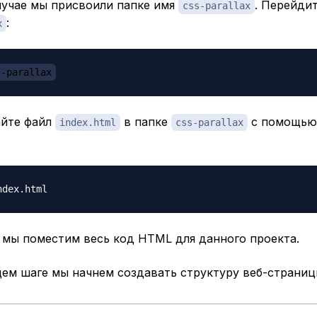
лучае мы присвоили папке имя
. Перейдит
css-parallax
:
x
s-parallax
айте файл
в папке
с помощью
index.html
css-parallax
 мы поместим весь код HTML для данного проекта.
ем шаге мы начнем создавать структуру веб-страниц