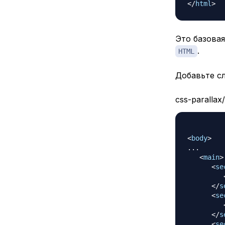
</
html
>
Это базова
.
HTML
Добавьте с
css-parallax
<
body
>
...

<
main
>
<
se
</
s
<
se
</
s
<
se