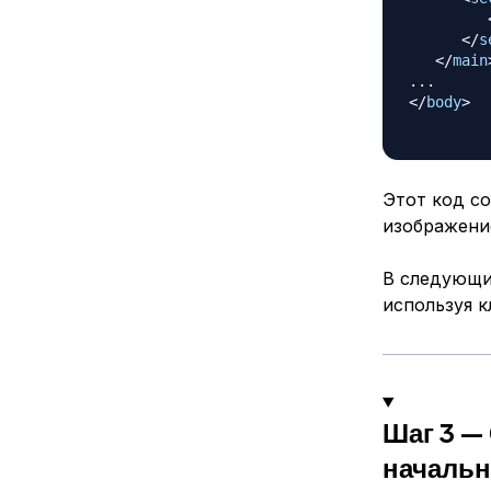
</
s
</
main
</
body
>
Этот код со
изображени
В следующи
используя 
Шаг 3 —
начальн