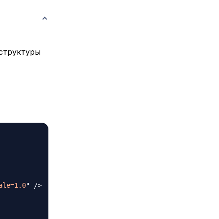
структуры
ale=1.0
"
/>