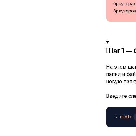
браузерах 
браузеров
Шаг 1 —
На этом ша
папки и фай
новую папку
Введите сл
mkdir