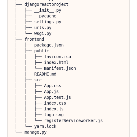
├── djangoreactproject

│   ├── __init__.py

│   ├── __pycache__

│   ├── settings.py

│   ├── urls.py

│   └── wsgi.py

├── frontend

│   ├── package.json

│   ├── public

│   │   ├── favicon.ico

│   │   ├── index.html

│   │   └── manifest.json

│   ├── README.md

│   ├── src

│   │   ├── App.css

│   │   ├── App.js

│   │   ├── App.test.js

│   │   ├── index.css

│   │   ├── index.js

│   │   ├── logo.svg

│   │   └── registerServiceWorker.js

│   └── yarn.lock
