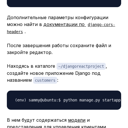
Дополнительные параметры конфигурации
можно найти в
документации по
django-cors-
.
headers
После завершения работы сохраните файл и
закройте редактор.
Находясь в каталоге
,
~/djangoreactproject
создайте новое приложение Django под
названием
:
customers
python manage.py startapp 
c
В нем будут содержаться
модели
и
представления
для управления клиентами.