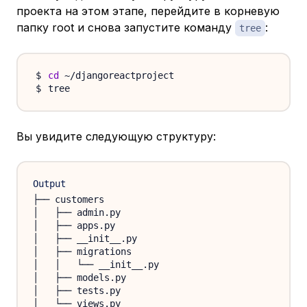
проекта на этом этапе, перейдите в корневую
папку root и снова запустите команду
:
tree
cd
Вы увидите следующую структуру:
Output
├── customers

│   ├── admin.py

│   ├── apps.py

│   ├── __init__.py

│   ├── migrations

│   │   └── __init__.py

│   ├── models.py

│   ├── tests.py

│   └── views.py
