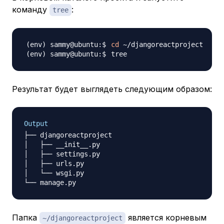
команду
:
tree
cd
Результат будет выглядеть следующим образом:
Output
├── djangoreactproject

│   ├── __init__.py

│   ├── settings.py

│   ├── urls.py

│   └── wsgi.py

Папка
является корневым
~/djangoreactproject