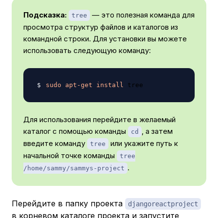
Подсказка:
— это полезная команда для
tree
просмотра структур файлов и каталогов из
командной строки. Для установки вы можете
использовать следующую команду:
sudo
apt-get
install
Для использования перейдите в желаемый
каталог с помощью команды
, а затем
cd
введите команду
или укажите путь к
tree
начальной точке команды
tree
.
/home/sammy/sammys-project
Перейдите в папку проекта
djangoreactproject
в корневом каталоге проекта и запустите