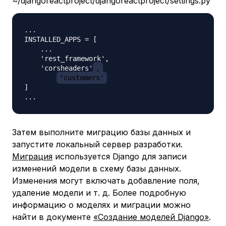
~/djangoreactproject/djangoreactproject/settings.py
...

INSTALLED_APPS = [

    ...

    'rest_framework',

    'corsheaders'
,
'customers'
]

Затем выполните
миграцию
базы данных и
запустите локальный сервер разработки.
Миграция
используется Django для записи
изменений модели в схему базы данных.
Изменения могут включать добавление поля,
удаление модели и т. д. Более подробную
информацию о моделях и миграции можно
найти в документе
«Создание моделей Django»
.