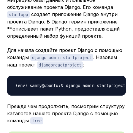
миграцию базы данных и локальное
обслуживание проекта Django. Его команда
создает приложение Django внутри
startapp
проекта Django. В Django термин приложение
**описывает пакет Python, предоставляющий
определенный набор функций проекта.
Для начала создайте проект Django с помощью
команды
. Назовем
django-admin startproject
наш проект
:
djangoreactproject
django-admin startproject 
d
Прежде чем продолжить, посмотрим структуру
каталогов нашего проекта Django с помощью
команды
.
tree