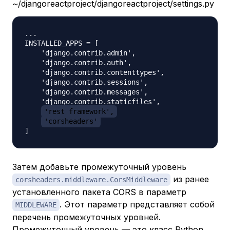
~/djangoreactproject/djangoreactproject/settings.py
...

INSTALLED_APPS = [

    'django.contrib.admin',

    'django.contrib.auth',

    'django.contrib.contenttypes',

    'django.contrib.sessions',

    'django.contrib.messages',

    'django.contrib.staticfiles',

'rest_framework',
'corsheaders'
Затем добавьте промежуточный уровень
из ранее
corsheaders.middleware.CorsMiddleware
установленного пакета CORS в параметр
. Этот параметр представляет собой
MIDDLEWARE
перечень
промежуточных уровней.
Промежуточный уровень — это класс Python,