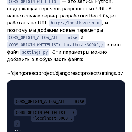
— это запись Python,
CORS_ORIGIN_WHITELIST
содержащая перечень разрешенных URL. В
нашем случае сервер разработки React будет
работать по URL
, и
http://localhost:3000
поэтому мы добавим новые параметры
и
CORS_ORIGIN_ALLOW_ALL = False
в наш
CORS_ORIGIN_WHITELIST('localhost:3000',)
файл
. Эти параметры можно
settings.py
добавить в любую часть файла:
~/djangoreactproject/djangoreactproject/settings.py
CORS_ORIGIN_ALLOW_ALL = False
CORS_ORIGIN_WHITELIST = (
'localhost:3000',
)