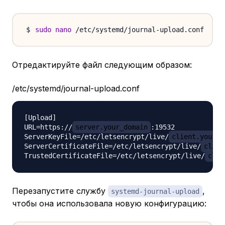
sudo
nano
Отредактируйте файл следующим образом:
/etc/systemd/journal-upload.conf
[Upload]

URL=https://
server.your_domain
:19532

ServerKeyFile=/etc/letsencrypt/live/
client.your_d
ServerCertificateFile=/etc/letsencrypt/live/
clien
TrustedCertificateFile=/etc/letsencrypt/live/
clie
Перезапустите службу
,
systemd-journal-upload
чтобы она использовала новую конфигурацию: