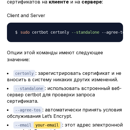
сертификатов на
клиенте
и на
сервере
:
Client and Server
sudo
 certbot certonly 
--standalone
 --agree-tos 
Опции этой команды имеют следующее
значение:
: зарегистрировать сертификат и не
certonly
вносить в систему никаких других изменений.
: использовать встроенный веб-
--standalone
сервер certbot для проверки запроса
сертификата.
: автоматически принять условия
--agree-tos
обслуживания Let’s Encrypt.
: этот адрес электронной
--email
your-email