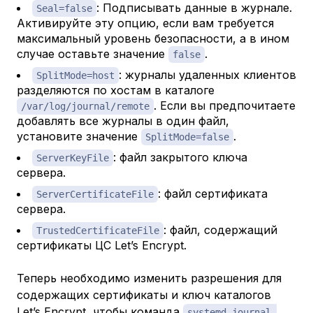
: Подписывать данные в журнале.
Seal=false
Активируйте эту опцию, если вам требуется
максимальный уровень безопасности, а в ином
случае оставьте значение
.
false
: журналы удаленных клиентов
SplitMode=host
разделяются по хостам в каталоге
. Если вы предпочитаете
/var/log/journal/remote
добавлять все журналы в один файл,
установите значение
.
SplitMode=false
: файл закрытого ключа
ServerKeyFile
сервера.
: файл сертификата
ServerCertificateFile
сервера.
: файл, содержащий
TrustedCertificateFile
сертификаты ЦС Let’s Encrypt.
Теперь необходимо изменить разрешения для
содержащих сертификаты и ключ каталогов
Let’s Encrypt, чтобы команда
systemd-journal-