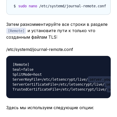
sudo
nano
Затем разкомментируйте все строки в разделе
и установите пути к только что
[Remote]
созданным файлам TLS:
/etc/systemd/journal-remote.conf
[Remote]

Seal=false

SplitMode=host

ServerKeyFile=/etc/letsencrypt/live/
server.your_d
ServerCertificateFile=/etc/letsencrypt/live/
serve
TrustedCertificateFile=/etc/letsencrypt/live/
serv
Здесь мы используем следующие опции: