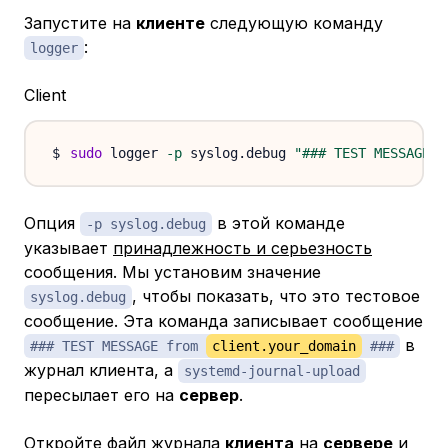
Запустите на
клиенте
следующую команду
:
logger
Client
sudo
 logger 
-p
 syslog.debug 
"### TEST MESSAGE f
Опция
в этой команде
-p syslog.debug
указывает
принадлежность и серьезность
сообщения. Мы установим значение
, чтобы показать, что это тестовое
syslog.debug
сообщение. Эта команда записывает сообщение
в
### TEST MESSAGE from
client.your_domain
###
журнал клиента, а
systemd-journal-upload
пересылает его на
сервер
.
Откройте файл журнала
клиента
на
сервере
и