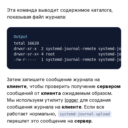
Эта команда выводит содержимое каталога,
показывая файл журнала:
Output
total 16620

drwxr-xr-x  2 systemd-journal-remote systemd-journ
drwxr-sr-x+ 4 root                   systemd-journ
-rw-r-----  1 systemd-journal-remote systemd-journ
Затем запишите сообщение журнала на
клиенте
, чтобы проверить получение
сервером
сообщений от
клиента
ожидаемым образом.
Мы используем утилиту
logger
для создания
сообщения журнала на
клиенте
. Если все
работает нормально,
systemd-journal-upload
перешлет это сообщение на
сервер
.