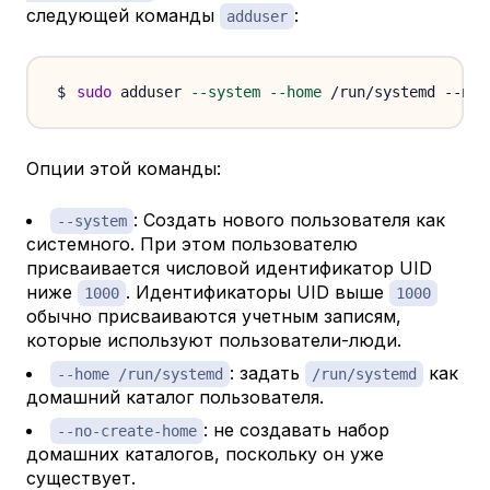
следующей команды
:
adduser
sudo
 adduser 
--system
--home
 /run/systemd --no-
Опции этой команды:
: Создать нового пользователя как
--system
системного. При этом пользователю
присваивается числовой идентификатор UID
ниже
. Идентификаторы UID выше
1000
1000
обычно присваиваются учетным записям,
которые используют пользователи-люди.
: задать
как
--home /run/systemd
/run/systemd
домашний каталог пользователя.
: не создавать набор
--no-create-home
домашних каталогов, поскольку он уже
существует.