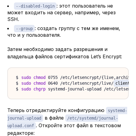
: этот пользователь не
--disabled-login
может входить на сервер, например, через
SSH.
: создать группу с тем же именем,
--group
что и у пользователя.
Затем необходимо задать разрешения и
владельца файлов сертификатов Let’s Encrypt:
sudo
chmod
 0755 /etc/letsencrypt/
{
live,archive
}
sudo
chmod
 0640 /etc/letsencrypt/live/
client.y
sudo
chgrp
 systemd-journal-upload /etc/letsencr
Теперь отредактируйте конфигурацию
systemd-
в файле
journal-upload
/etc/systemd/journal-
. Откройте этот файл в текстовом
upload.conf
редакторе: