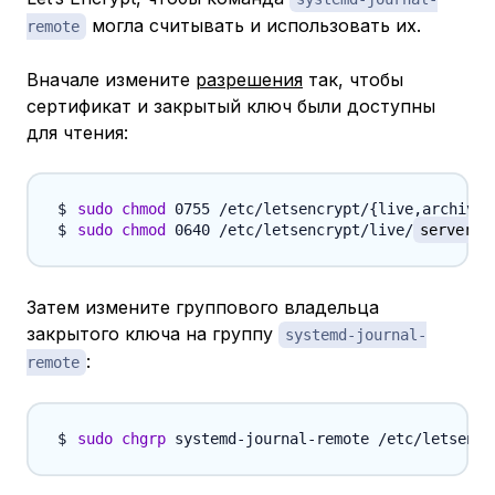
могла считывать и использовать их.
remote
Вначале измените
разрешения
так, чтобы
сертификат и закрытый ключ были доступны
для чтения:
sudo
chmod
 0755 /etc/letsencrypt/
{
live,archive
}
sudo
chmod
 0640 /etc/letsencrypt/live/
server.y
Затем измените группового владельца
закрытого ключа на группу
systemd-journal-
:
remote
sudo
chgrp
 systemd-journal-remote /etc/letsencr