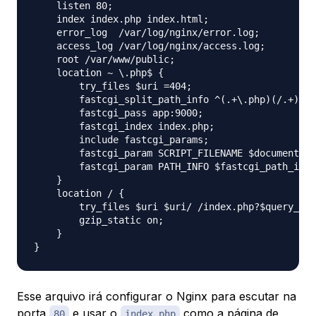
    listen 80;

    index index.php index.html;

    error_log  /var/log/nginx/error.log;

    access_log /var/log/nginx/access.log;

    root /var/www/public;

    location ~ \.php$ {

        try_files $uri =404;

        fastcgi_split_path_info ^(.+\.php)(/.+)$;

        fastcgi_pass app:9000;

        fastcgi_index index.php;

        include fastcgi_params;

        fastcgi_param SCRIPT_FILENAME $document_ro
        fastcgi_param PATH_INFO $fastcgi_path_info
    }

    location / {

        try_files $uri $uri/ /index.php?$query_str
        gzip_static on;

    }

Esse arquivo irá configurar o Nginx para escutar na
porta
e usar o
como a página de
80
index.php