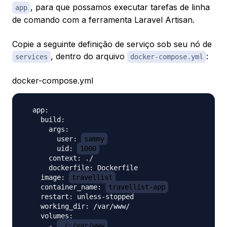
, para que possamos executar tarefas de linha
app
de comando com a ferramenta Laravel Artisan.
Copie a seguinte definição de serviço sob seu nó de
, dentro do arquivo
:
services
docker-compose.yml
docker-compose.yml
  app:

    build:

      args:

        user: 
sammy
        uid: 
1000
      context: ./

      dockerfile: Dockerfile

    image: 
travellist
    container_name: 
travellist-app
    restart: unless-stopped

    working_dir: /var/www/

    volumes:

      - 
./:/var/www