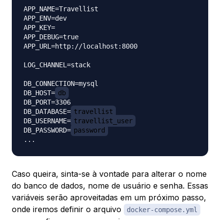
APP_NAME=Travellist

APP_ENV=dev

APP_KEY=

APP_DEBUG=true

APP_URL=http://localhost:8000

LOG_CHANNEL=stack

DB_CONNECTION=mysql

DB_HOST=
db
DB_PORT=3306

DB_DATABASE=
travellist
DB_USERNAME=
travellist_user
DB_PASSWORD=
password
Caso queira, sinta-se à vontade para alterar o nome
do banco de dados, nome de usuário e senha. Essas
variáveis serão aproveitadas em um próximo passo,
onde iremos definir o arquivo
docker-compose.yml