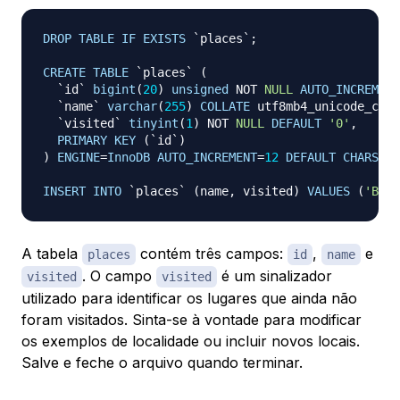
DROP
TABLE
IF
EXISTS
`
places
`
;
CREATE
TABLE
`
places
`
(
`
id
`
bigint
(
20
)
unsigned
NOT
NULL
AUTO_INCREMENT
`
name
`
varchar
(
255
)
COLLATE
 utf8mb4_unicode_ci 
N
`
visited
`
tinyint
(
1
)
NOT
NULL
DEFAULT
'0'
,
PRIMARY
KEY
(
`
id
`
)
)
ENGINE
=
InnoDB
AUTO_INCREMENT
=
12
DEFAULT
CHARSET
=
INSERT
INTO
`
places
`
(
name
,
 visited
)
VALUES
(
'Berl
A tabela
contém três campos:
,
e
places
id
name
. O campo
é um sinalizador
visited
visited
utilizado para identificar os lugares que ainda
não
foram visitados
. Sinta-se à vontade para modificar
os exemplos de localidade ou incluir novos locais.
Salve e feche o arquivo quando terminar.