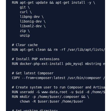
RUN apt-get update && apt-get install -y \

    git \

    curl \

    libpng-dev \

    libonig-dev \

    libxml2-dev \

    zip \

    unzip

# Clear cache

RUN apt-get clean && rm -rf /var/lib/apt/lists/*

# Install PHP extensions

RUN docker-php-ext-install pdo_mysql mbstring exif
# Get latest Composer

COPY --from=composer:latest /usr/bin/composer /usr
# Create system user to run Composer and Artisan C
RUN useradd -G www-data,root -u $uid -d /home/$use
RUN mkdir -p /home/$user/.composer && \

    chown -R $user:$user /home/$user

# Set working directory
