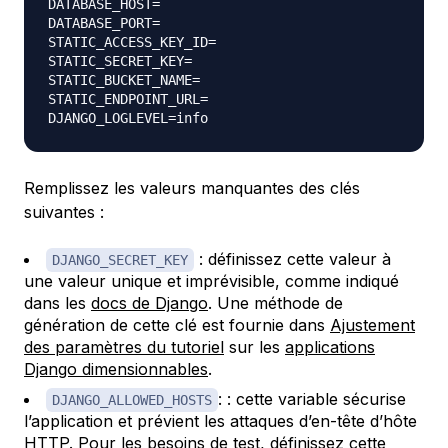
DATABASE_HOST=

DATABASE_PORT=

STATIC_ACCESS_KEY_ID=

STATIC_SECRET_KEY=

STATIC_BUCKET_NAME=

STATIC_ENDPOINT_URL=

Remplissez les valeurs manquantes des clés
suivantes :
: définissez cette valeur à
DJANGO_SECRET_KEY
une valeur unique et imprévisible, comme indiqué
dans les
docs de Django
. Une méthode de
génération de cette clé est fournie dans
Ajustement
des paramètres du tutoriel
sur les
applications
Django dimensionnables
.
: : cette variable sécurise
DJANGO_ALLOWED_HOSTS
l’application et prévient les attaques d’en-tête d’hôte
HTTP. Pour les besoins de test, définissez cette