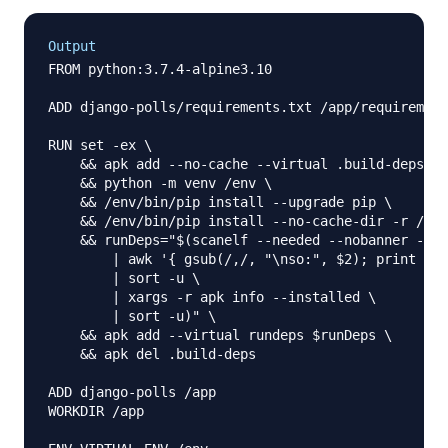
Output
FROM python:3.7.4-alpine3.10

ADD django-polls/requirements.txt /app/requirement
RUN set -ex \

    && apk add --no-cache --virtual .build-deps po
    && python -m venv /env \

    && /env/bin/pip install --upgrade pip \

    && /env/bin/pip install --no-cache-dir -r /app
    && runDeps="$(scanelf --needed --nobanner --re
        | awk '{ gsub(/,/, "\nso:", $2); print "so
        | sort -u \

        | xargs -r apk info --installed \

        | sort -u)" \

    && apk add --virtual rundeps $runDeps \

    && apk del .build-deps

ADD django-polls /app

WORKDIR /app
