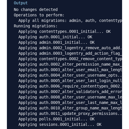
Output
No changes detected

Operations to perform:

  Apply all migrations: admin, auth, contenttypes,
Running migrations:

  Applying contenttypes.0001_initial... OK

  Applying auth.0001_initial... OK

  Applying admin.0001_initial... OK

  Applying admin.0002_logentry_remove_auto_add... 
  Applying admin.0003_logentry_add_action_flag_cho
  Applying contenttypes.0002_remove_content_type_n
  Applying auth.0002_alter_permission_name_max_len
  Applying auth.0003_alter_user_email_max_length..
  Applying auth.0004_alter_user_username_opts... O
  Applying auth.0005_alter_user_last_login_null...
  Applying auth.0006_require_contenttypes_0002... 
  Applying auth.0007_alter_validators_add_error_me
  Applying auth.0008_alter_user_username_max_lengt
  Applying auth.0009_alter_user_last_name_max_leng
  Applying auth.0010_alter_group_name_max_length..
  Applying auth.0011_update_proxy_permissions... O
  Applying polls.0001_initial... OK
