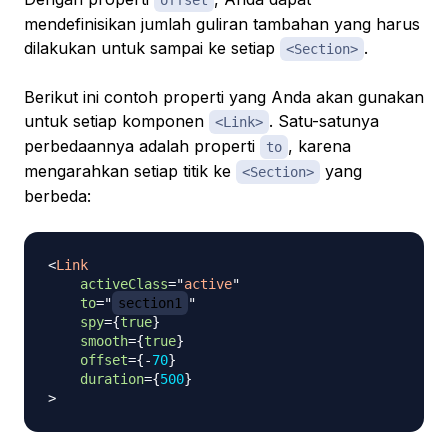
mendefinisikan jumlah guliran tambahan yang harus
dilakukan untuk sampai ke setiap
.
<Section>
Berikut ini contoh properti yang Anda akan gunakan
untuk setiap komponen
. Satu-satunya
<Link>
perbedaannya adalah properti
, karena
to
mengarahkan setiap titik ke
yang
<Section>
berbeda:
<
Link
activeClass
=
"
active
"
to
=
"
section1
"
spy
=
{
true
}
smooth
=
{
true
}
offset
=
{
-
70
}
duration
=
{
500
}
>