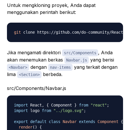
Untuk mengkloning proyek, Anda dapat
menggunakan perintah berikut:
git
Jika mengamati direktori
, Anda
src/Components
akan menemukan berkas
yang berisi
Navbar.js
dengan
yang terkait dengan
<Navbar>
nav-items
lima
berbeda.
<Section>
src/Components/Navbar.js
import
React
,
{
Component
}
from
"react"
;
import
logo
from
"../logo.svg"
;
export
default
class
Navbar
extends
Component
{
render
(
)
{