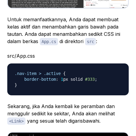
Untuk memanfaatkannya, Anda dapat membuat
kelas aktif dan menambahkan garis bawah pada
tautan. Anda dapat menambahkan sedikit CSS ini
dalam berkas
di direktori
:
App.cs
src
src/App.css
.nav-item
>
.active
{
border-bottom
:
1
px
 solid 
#333
;
}
Sekarang, jika Anda kembali ke peramban dan
menggulir sedikit ke sekitar, Anda akan melihat
yang sesuai telah digarisbawahi.
<Link>