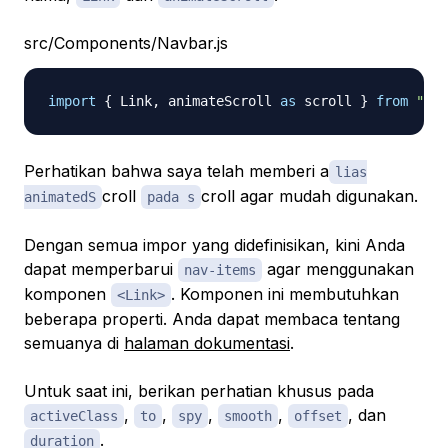
src/Components/Navbar.js
import
{
Link
,
 animateScroll 
as
 scroll 
}
from
"rea
Perhatikan bahwa saya telah memberi a
lias
croll
croll agar mudah digunakan.
animatedS
pada s
Dengan semua impor yang didefinisikan, kini Anda
dapat memperbarui
agar menggunakan
nav-items
komponen
. Komponen ini membutuhkan
<Link>
beberapa properti. Anda dapat membaca tentang
semuanya di
halaman dokumentasi
.
Untuk saat ini, berikan perhatian khusus pada
,
,
,
,
, dan
activeClass
to
spy
smooth
offset
.
duration