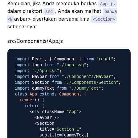
Kemudian, jika Anda membuka berkas
App.js
dalam direktori
, Anda akan melihat
src
bahwa
avbar> disertakan bersama lima
<N
<Section>
sebenarnya"
src/Components/App.js
import
React
,
{
Component
}
from
"react"
;
import
logo
from
"./logo.svg"
;
import
"./App.css"
;
import
Navbar
from
"./Components/Navbar"
;
import
Section
from
"./Components/Section"
;
import
dummyText
from
"./DummyText"
;
class
App
extends
Component
{
render
(
)
{
return
(
<
div className
=
"App"
>
<
Navbar
/
>
<
Section
          title
=
"Section 1"
          subtitle
=
{
dummyText
}