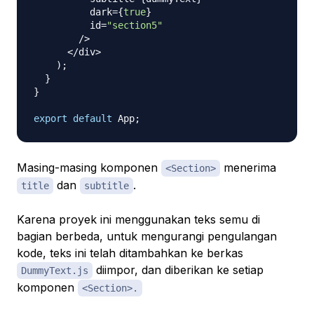
          dark
=
{
true
}
          id
=
"section5"
/
>
<
/
div
>
)
;
}
}
export
default
App
;
Masing-masing komponen
menerima
<Section>
dan
.
title
subtitle
Karena proyek ini menggunakan teks semu di
bagian berbeda, untuk mengurangi pengulangan
kode, teks ini telah ditambahkan ke berkas
diimpor, dan diberikan ke setiap
DummyText.js
komponen
<Section>.