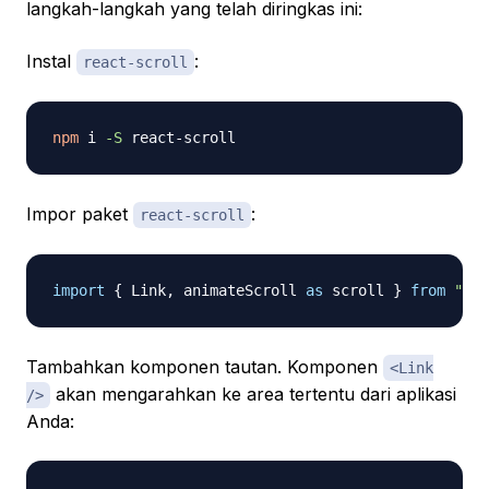
langkah-langkah yang telah diringkas ini:
Instal
:
react-scroll
npm
 i 
-S
Impor paket
:
react-scroll
import
{
Link
,
 animateScroll 
as
 scroll 
}
from
"rea
Tambahkan komponen tautan. Komponen
<Link
akan mengarahkan ke area tertentu dari aplikasi
/>
Anda: