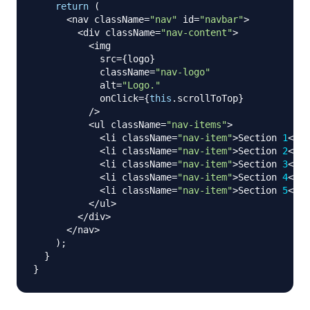
return
(
<
nav className
=
"nav"
 id
=
"navbar"
>
<
div className
=
"nav-content"
>
<
img

            src
=
{
logo
}
            className
=
"nav-logo"
            alt
=
"Logo."
            onClick
=
{
this
.
scrollToTop
}
/
>
<
ul className
=
"nav-items"
>
<
li className
=
"nav-item"
>
Section
1
<
/
li
<
li className
=
"nav-item"
>
Section
2
<
/
li
<
li className
=
"nav-item"
>
Section
3
<
/
li
<
li className
=
"nav-item"
>
Section
4
<
/
li
<
li className
=
"nav-item"
>
Section
5
<
/
li
<
/
ul
>
<
/
div
>
<
/
nav
>
)
;
}
}