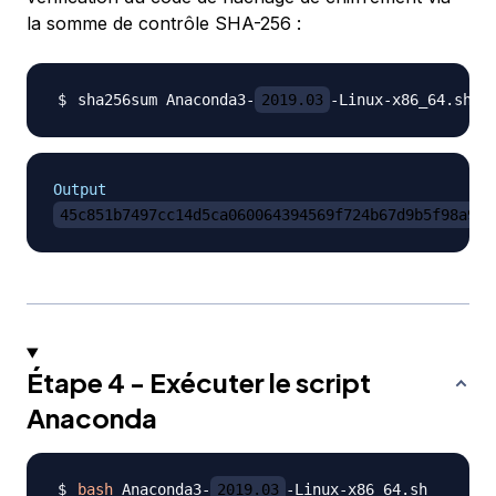
la somme de contrôle SHA-256 :
sha256sum Anaconda3-
2019.03
Output
45c851b7497cc14d5ca060064394569f724b67d9b5f98a926
Étape 4 - Exécuter le script
Anaconda
bash
 Anaconda3-
2019.03