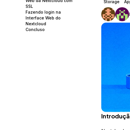
Web da Nextcloud com
Storage
Ap
Storage
Startups and SMBs
SSL
Fazendo login na
Web and App Platforms
Browse all products
Interface Web do
Nextcloud
See all solutions
Concluso
Introduç