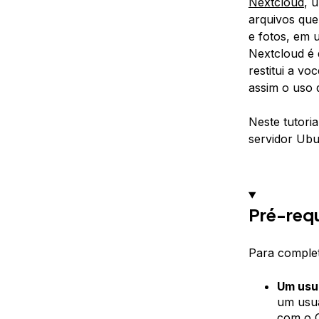
Nextcloud
, 
arquivos qu
e fotos, em 
Nextcloud é 
restitui a v
assim o uso 
Neste tutori
servidor Ubu
Pré-requ
Para complet
Um usuá
um usuá
com o G