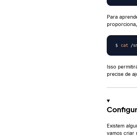
Para aprende
proporciona,
cat
Isso permiti
precise de a
Configur
Existem algu
vamos criar 