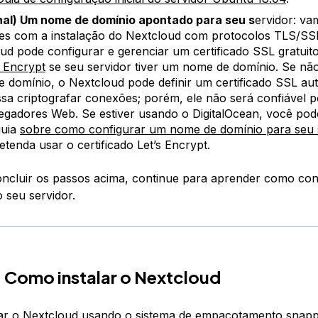
nal) Um nome de domínio apontado para seu s
ervidor: va
s com a instalação do Nextcloud com protocolos TLS/SS
ud pode configurar e gerenciar um certificado SSL gratuito
s Encrypt
se seu servidor tiver um nome de domínio. Se não
 domínio, o Nextcloud pode definir um certificado SSL au
sa criptografar conexões; porém, ele não será confiável 
gadores Web. Se estiver usando o DigitalOcean, você pod
guia
sobre como configurar um nome de domínio para seu 
etenda usar o certificado Let’s Encrypt.
ncluir os passos acima, continue para aprender como con
 seu servidor.
- Como instalar o Nextcloud
lar o Nextcloud usando o sistema de empacotamento
snap