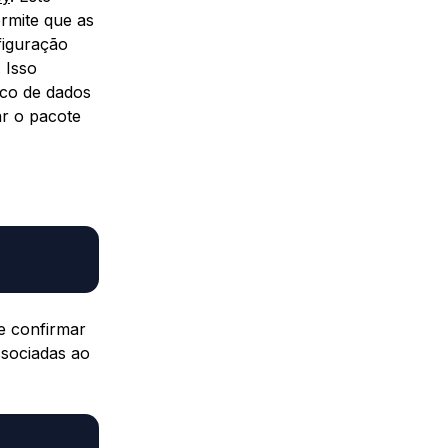
rmite que as
figuração
 Isso
nco de dados
ar o pacote
e confirmar
ssociadas ao