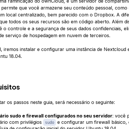
uma ramificação do ownCloud, é um servidor de compartil
e permite que você armazene seu conteúdo pessoal, com
um local centralizado, bem parecido com o Dropbox. A di
que todos os seus recursos são em código aberto. Além dis
ocê o controle e a segurança de seus dados confidenciais, e
de serviço de hospedagem em nuvem de terceiros.
al, iremos instalar e configurar uma instância de Nextclou
ntu 18.04.
isitos
ar os passos neste guia, será necessário o seguinte:
rio sudo e firewall configurados no seu servidor
: você 
rio com privilégios
e configurar um firewall básico,
sudo
uia de configuração inicial do servidor Ubuntu 18.04
.