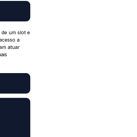
 de um slot e
acesso a
sam atuar
uais