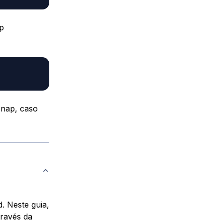
ap
snap, caso
. Neste guia,
través da