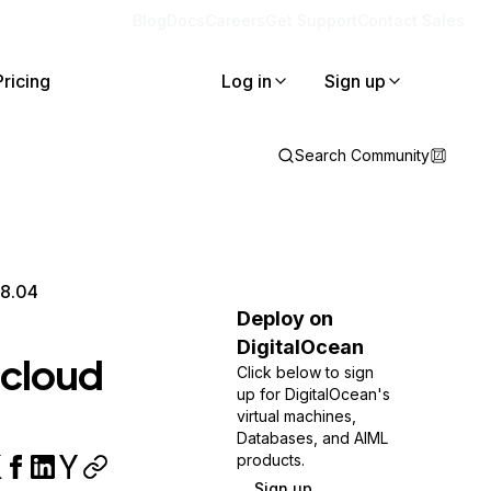
Blog
Docs
Careers
Get Support
Contact Sales
Pricing
Log in
Sign up
Search Community
18.04
Deploy on
DigitalOcean
tcloud
Click below to sign
up for DigitalOcean's
virtual machines,
Databases, and AIML
products.
Sign up