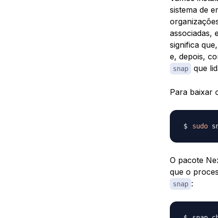
sistema de e
organizações
associadas, 
significa qu
e, depois, c
que li
snap
Para baixar 
sudo
 s
O pacote Nex
que o proces
:
snap