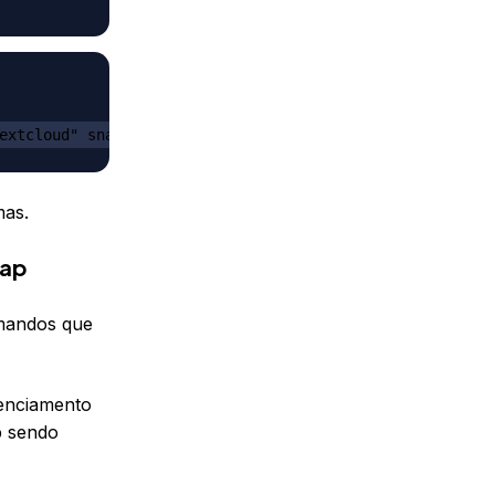
extcloud" snap
mas.
nap
mandos que
enciamento
p sendo