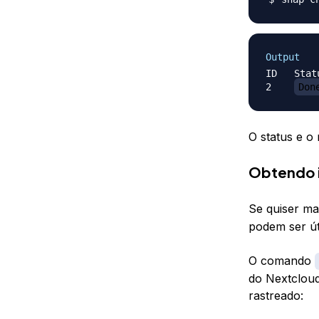
Output
ID   Stat
2    
Don
O status e o
Obtendo i
Se quiser ma
podem ser út
O comando
do Nextcloud
rastreado: