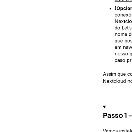
(Opcio
conexõe
Nextclo
do
Let’
nome de
que pos
em nave
nosso 
caso pr
Assim que co
Nextcloud no
Passo 1 
Vamos insta