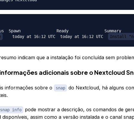
us  Spawn               Ready               Summary

e
    today at 16:12 UTC  today at 16:12 UTC  
Install "n
 resumo indicam que a instalação foi concluída sem proble
nformações adicionais sobre o Nextcloud S
is informações sobre o
do Nextcloud, há alguns co
snap
eis.
pode mostrar a descrição, os comandos de ger
snap info
 disponíveis, assim como a versão instalada e o canal sna