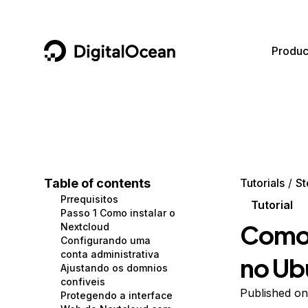
DigitalOcean
Produc
Featured AI Products
AI/ML
Community
Become a Partner
Compute
CMS
Documentation
Marketplace
Containers and Images
Data and IoT
Developer Tools
Table of contents
Tutorials
St
Prrequisitos
Managed Databases
Developer Tools
Get Involved
Tutorial
Passo 1 Como instalar o
Como 
Nextcloud
Management and Dev Tools
Gaming and Media
Utilities and Help
Configurando uma
conta administrativa
no Ub
Networking
Hosting
Ajustando os domnios
confiveis
Security
Security and Networking
Published o
Protegendo a interface