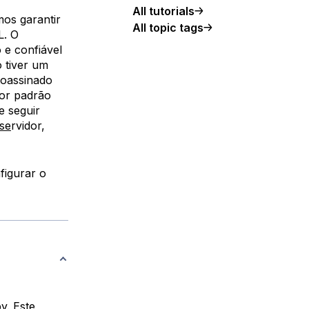
All tutorials
mos garantir
All topic tags
L. O
 e confiável
 tiver um
toassinado
por padrão
e seguir
se
rvidor,
figurar o
py
. Este