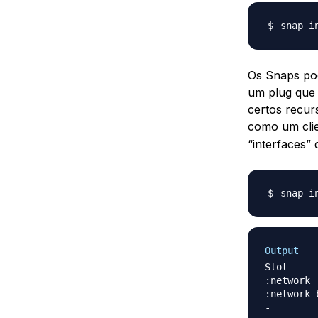
Os Snaps pod
um plug que 
certos recur
como um clie
“interfaces” 
Output
Slot     
:network 
:network-