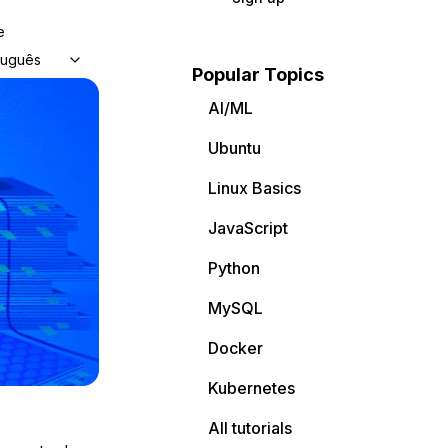
e
tuguês
Popular Topics
AI/ML
Ubuntu
Linux Basics
JavaScript
Python
MySQL
Docker
Kubernetes
All tutorials