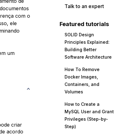
hamento de
Talk to an expert
o documentos
ferença com o
so, ele
Featured tutorials
liminando
SOLID Design
Principles Explained:
Building Better
d em um
Software Architecture
How To Remove
Docker Images,
Containers, and
Volumes
How to Create a
MySQL User and Grant
Privileges (Step-by-
pode criar
Step)
 de acordo