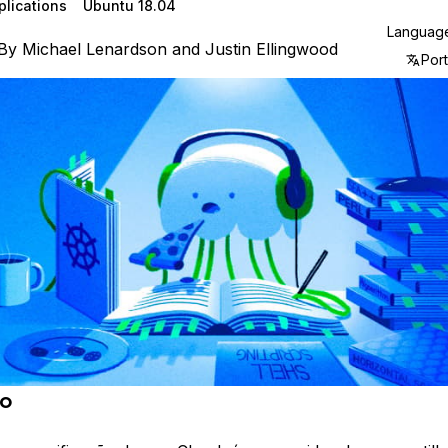
plications
Ubuntu 18.04
Languag
By
Michael Lenardson
and
Justin Ellingwood
Por
ão