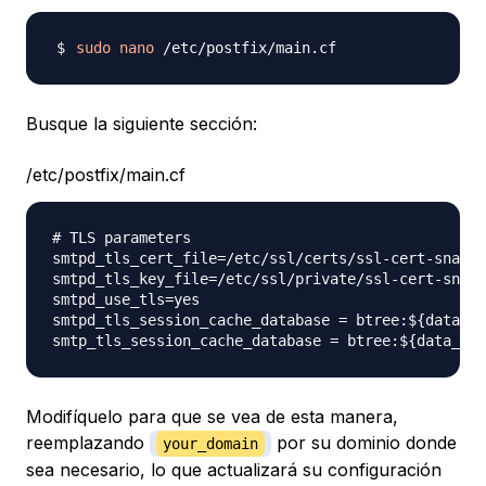
sudo
nano
Busque la siguiente sección:
/etc/postfix/main.cf
# TLS parameters

smtpd_tls_cert_file=/etc/ssl/certs/ssl-cert-snakeo
smtpd_tls_key_file=/etc/ssl/private/ssl-cert-snake
smtpd_use_tls=yes

smtpd_tls_session_cache_database = btree:${data_di
Modifíquelo para que se vea de esta manera,
reemplazando
por su dominio donde
your_domain
sea necesario, lo que actualizará su configuración