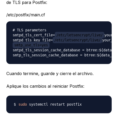
de TLS para Postfix:
/etc/postfix/main.cf
# TLS parameters

smtpd_tls_cert_file=
/etc/letsencrypt/live/
your_d
smtpd_tls_key_file=
/etc/letsencrypt/live/
your_do
smtp_use_tls=yes
smtpd_tls_session_cache_database = btree:${data_di
Cuando termine, guarde y cierre el archivo.
Aplique los cambios al reiniciar Postfix:
sudo