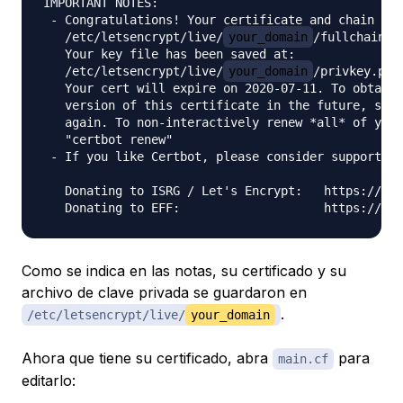
IMPORTANT NOTES:

 - Congratulations! Your certificate and chain hav
   /etc/letsencrypt/live/
your_domain
/fullchain.pe
   Your key file has been saved at:

   /etc/letsencrypt/live/
your_domain
/privkey.pem

   Your cert will expire on 2020-07-11. To obtain 
   version of this certificate in the future, simp
   again. To non-interactively renew *all* of your
   "certbot renew"

 - If you like Certbot, please consider supporting
   Donating to ISRG / Let's Encrypt:   https://let
Como se indica en las notas, su certificado y su
archivo de clave privada se guardaron en
.
/etc/letsencrypt/live/
your_domain
Ahora que tiene su certificado, abra
para
main.cf
editarlo: