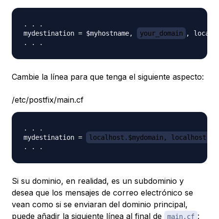
. . .

mydestination = $myhostname, 
your_domain
, localh
Cambie la línea para que tenga el siguiente aspecto:
/etc/postfix/main.cf
. . .

mydestination = 
localhost.$mydomain, localhost, $
Si su dominio, en realidad, es un subdominio y
desea que los mensajes de correo electrónico se
vean como si se enviaran del dominio principal,
puede añadir la siguiente línea al final de
:
main.cf