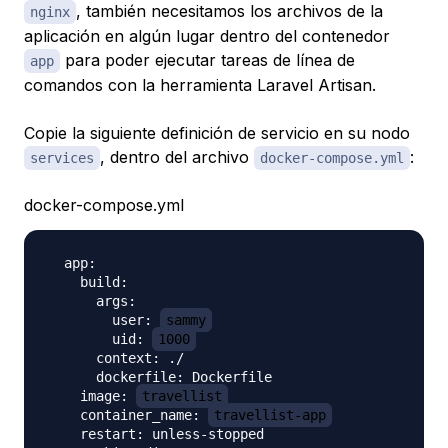
, también necesitamos los archivos de la
nginx
aplicación en algún lugar dentro del contenedor
para poder ejecutar tareas de línea de
app
comandos con la herramienta Laravel Artisan.
Copie la siguiente definición de servicio en su nodo
, dentro del archivo
:
services
docker-compose.yml
docker-compose.yml
  app:

    build:

      args:

        user: 
sammy
        uid: 
1000
      context: ./

      dockerfile: Dockerfile

    image: 
travellist
    container_name: 
travellist-app
    restart: unless-stopped
