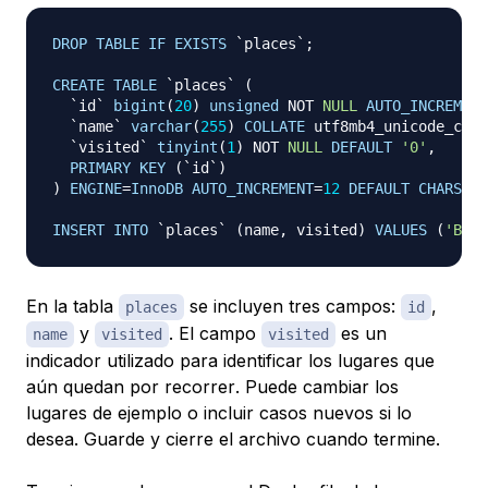
DROP
TABLE
IF
EXISTS
`
places
`
;
CREATE
TABLE
`
places
`
(
`
id
`
bigint
(
20
)
unsigned
NOT
NULL
AUTO_INCREMENT
`
name
`
varchar
(
255
)
COLLATE
 utf8mb4_unicode_ci 
N
`
visited
`
tinyint
(
1
)
NOT
NULL
DEFAULT
'0'
,
PRIMARY
KEY
(
`
id
`
)
)
ENGINE
=
InnoDB
AUTO_INCREMENT
=
12
DEFAULT
CHARSET
=
INSERT
INTO
`
places
`
(
name
,
 visited
)
VALUES
(
'Berl
En la tabla
se incluyen tres campos:
,
places
id
y
. El campo
es un
name
visited
visited
indicador utilizado para identificar los lugares que
aún quedan
por recorrer
. Puede cambiar los
lugares de ejemplo o incluir casos nuevos si lo
desea. Guarde y cierre el archivo cuando termine.