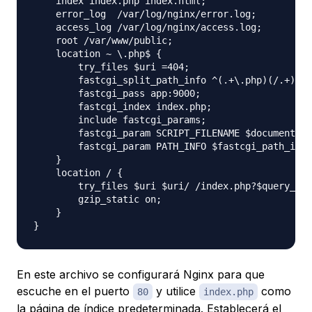
    index index.php index.html;

    error_log  /var/log/nginx/error.log;

    access_log /var/log/nginx/access.log;

    root /var/www/public;

    location ~ \.php$ {

        try_files $uri =404;

        fastcgi_split_path_info ^(.+\.php)(/.+)$;

        fastcgi_pass app:9000;

        fastcgi_index index.php;

        include fastcgi_params;

        fastcgi_param SCRIPT_FILENAME $document_ro
        fastcgi_param PATH_INFO $fastcgi_path_info
    }

    location / {

        try_files $uri $uri/ /index.php?$query_str
        gzip_static on;

    }

En este archivo se configurará Nginx para que
escuche en el puerto
y utilice
como
80
index.php
la página de índice predeterminada. Establecerá el