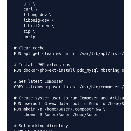
    git \

    curl \

    libpng-dev \

    libonig-dev \

    libxml2-dev \

    zip \

    unzip

# Clear cache

RUN apt-get clean && rm -rf /var/lib/apt/lists/*

# Install PHP extensions

RUN docker-php-ext-install pdo_mysql mbstring exif
# Get latest Composer

COPY --from=composer:latest /usr/bin/composer /usr
# Create system user to run Composer and Artisan C
RUN useradd -G www-data,root -u $uid -d /home/$use
RUN mkdir -p /home/$user/.composer && \

    chown -R $user:$user /home/$user

# Set working directory
