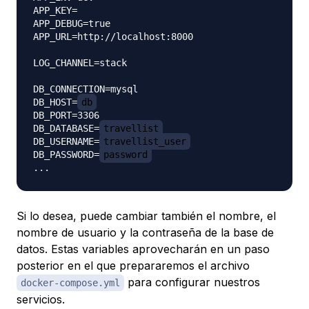
APP_KEY=

APP_DEBUG=true

APP_URL=http://localhost:8000

LOG_CHANNEL=stack

DB_CONNECTION=mysql

DB_HOST=
db
DB_PORT=3306

DB_DATABASE=
travellist
DB_USERNAME=
travellist_user
DB_PASSWORD=
password
Si lo desea, puede cambiar también el nombre, el
nombre de usuario y la contraseña de la base de
datos. Estas variables aprovecharán en un paso
posterior en el que prepararemos el archivo
para configurar nuestros
docker-compose.yml
servicios.