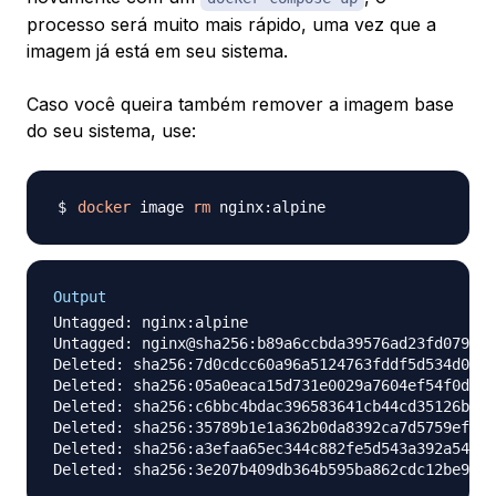
processo será muito mais rápido, uma vez que a
imagem já está em seu sistema.
Caso você queira também remover a imagem base
do seu sistema, use:
docker
 image 
rm
Output
Untagged: nginx:alpine

Untagged: nginx@sha256:b89a6ccbda39576ad23fd079978
Deleted: sha256:7d0cdcc60a96a5124763fddf5d534d058a
Deleted: sha256:05a0eaca15d731e0029a7604ef54f0dda3
Deleted: sha256:c6bbc4bdac396583641cb44cd35126b2c1
Deleted: sha256:35789b1e1a362b0da8392ca7d5759ef08b
Deleted: sha256:a3efaa65ec344c882fe5d543a392a54c4c