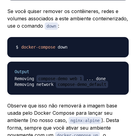
Se você quiser remover os contêineres, redes e
volumes associados a este ambiente conteinerizado,
use o comando
:
down
docker-compose
Output
Removing 
compose-demo_web_1
 ... done

Removing network 
compose-demo_default
Observe que isso não removerá a imagem base
usada pelo Docker Compose para lançar seu
ambiente (no nosso caso,
). Desta
nginx:alpine
forma, sempre que você ativar seu ambiente
novamente com um
, o
docker-compose up