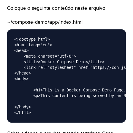
Coloque o seguinte conteúdo neste arquivo:
~/compose-demo/app/index.html
<!doctype html>

<html lang="en">

<head>

    <meta charset="utf-8">

    <title>Docker Compose Demo</title>

    <link rel="stylesheet" href="https://cdn.jsdel
</head>

<body>

	<h1>This is a Docker Compose Demo Page.</h1>

	<p>This content is being served by an Nginx container.</p>

</body>
