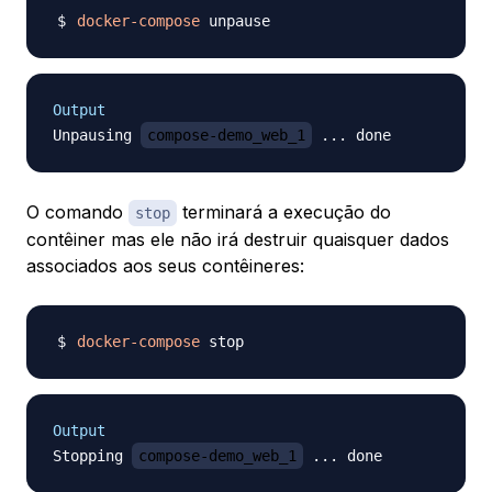
docker-compose
Output
Unpausing 
compose-demo_web_1
O comando
terminará a execução do
stop
contêiner mas ele não irá destruir quaisquer dados
associados aos seus contêineres:
docker-compose
Output
Stopping 
compose-demo_web_1