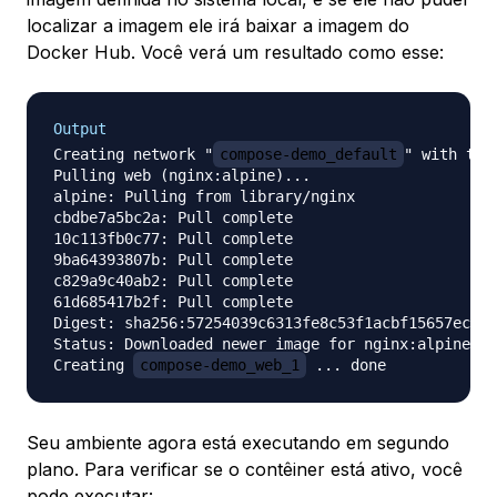
localizar a imagem ele irá baixar a imagem do
Docker Hub. Você verá um resultado como esse:
Output
Creating network "
compose-demo_default
" with the
Pulling web (nginx:alpine)...

alpine: Pulling from library/nginx

cbdbe7a5bc2a: Pull complete

10c113fb0c77: Pull complete

9ba64393807b: Pull complete

c829a9c40ab2: Pull complete

61d685417b2f: Pull complete

Digest: sha256:57254039c6313fe8c53f1acbf15657ec961
Status: Downloaded newer image for nginx:alpine

Creating 
compose-demo_web_1
Seu ambiente agora está executando em segundo
plano. Para verificar se o contêiner está ativo, você
pode executar: