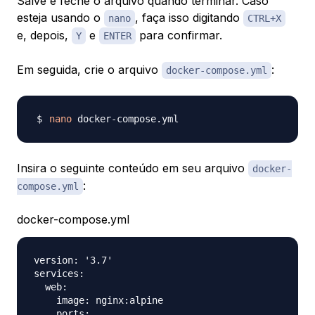
Salve e feche o arquivo quando terminar. Caso
esteja usando o
, faça isso digitando
nano
CTRL+X
e, depois,
e
para confirmar.
Y
ENTER
Em seguida, crie o arquivo
:
docker-compose.yml
nano
Insira o seguinte conteúdo em seu arquivo
docker-
:
compose.yml
docker-compose.yml
version: '3.7'

services:

  web:

    image: nginx:alpine

    ports:
