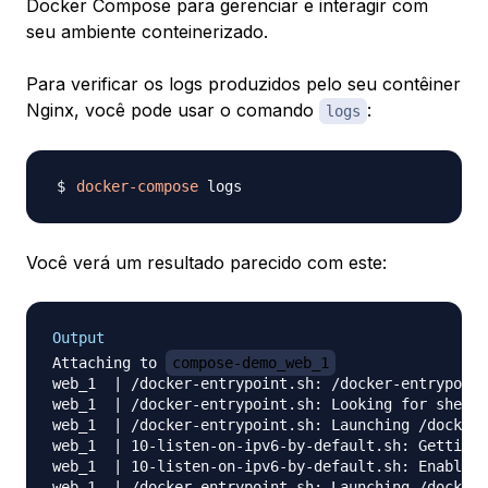
Docker Compose para gerenciar e interagir com
seu ambiente conteinerizado.
Para verificar os logs produzidos pelo seu contêiner
Nginx, você pode usar o comando
:
logs
docker-compose
Você verá um resultado parecido com este:
Output
Attaching to 
compose-demo_web_1
web_1  | /docker-entrypoint.sh: /docker-entrypoint
web_1  | /docker-entrypoint.sh: Looking for shell 
web_1  | /docker-entrypoint.sh: Launching /docker-
web_1  | 10-listen-on-ipv6-by-default.sh: Getting 
web_1  | 10-listen-on-ipv6-by-default.sh: Enabled 
web_1  | /docker-entrypoint.sh: Launching /docker-