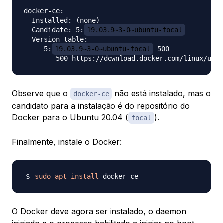
docker-ce:

  Installed: (none)

  Candidate: 5:
19.03.9~3-0~ubuntu-focal
  Version table:

     5:
19.03.9~3-0~ubuntu-focal
 500

Observe que o
não está instalado, mas o
docker-ce
candidato para a instalação é do repositório do
Docker para o Ubuntu 20.04 (
).
focal
Finalmente, instale o Docker:
sudo
apt
install
O Docker deve agora ser instalado, o daemon