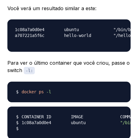
Você verá um resultado similar a este:
1c08a7a0d0e4        ubuntu              "/bin/bash
a707221a5f6c        hello-world         "/hello"  
Para ver o último container que você criou, passe o
switch
-l:
docker
ps
-l
1c08a7a0d0e4        ubuntu              
"/bin/b