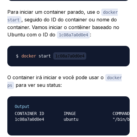
Para iniciar um container parado, use o
docker
, seguido do ID do container ou nome do
start
container. Vamos iniciar o contêiner baseado no
Ubuntu com o ID do
:
1c08a7a0d0e4
docker
 start 
1c08a7a0d0e4
O container irá iniciar e você pode usar o
docker
para ver seu status:
ps
Output
CONTAINER ID        IMAGE               COMMAND   
1c08a7a0d0e4        ubuntu              "/bin/bash