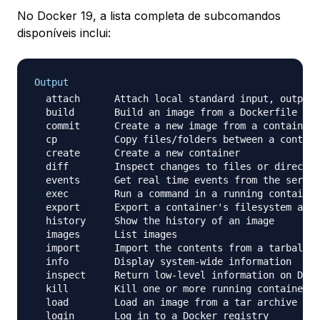
No Docker 19, a lista completa de subcomandos
disponíveis inclui:
Output
  attach      Attach local standard input, output,
  build       Build an image from a Dockerfile

  commit      Create a new image from a container'
  cp          Copy files/folders between a contain
  create      Create a new container

  diff        Inspect changes to files or director
  events      Get real time events from the server

  exec        Run a command in a running container

  export      Export a container's filesystem as a
  history     Show the history of an image

  images      List images

  import      Import the contents from a tarball t
  info        Display system-wide information

  inspect     Return low-level information on Dock
  kill        Kill one or more running containers

  load        Load an image from a tar archive or 
  login       Log in to a Docker registry
