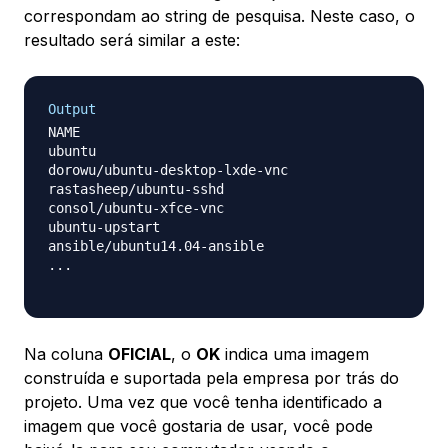
correspondam ao string de pesquisa. Neste caso, o
resultado será similar a este:
Output
NAME                                              
ubuntu                                            
dorowu/ubuntu-desktop-lxde-vnc                    
rastasheep/ubuntu-sshd                            
consol/ubuntu-xfce-vnc                            
ubuntu-upstart                                    
ansible/ubuntu14.04-ansible                       
...

Na coluna
OFICIAL
, o
OK
indica uma imagem
construída e suportada pela empresa por trás do
projeto. Uma vez que você tenha identificado a
imagem que você gostaria de usar, você pode