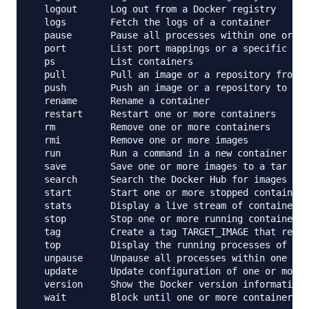
  logout      Log out from a Docker registry

  logs        Fetch the logs of a container

  pause       Pause all processes within one or mo
  port        List port mappings or a specific map
  ps          List containers

  pull        Pull an image or a repository from a
  push        Push an image or a repository to a r
  rename      Rename a container

  restart     Restart one or more containers

  rm          Remove one or more containers

  rmi         Remove one or more images

  run         Run a command in a new container

  save        Save one or more images to a tar arc
  search      Search the Docker Hub for images

  start       Start one or more stopped containers

  stats       Display a live stream of container(s
  stop        Stop one or more running containers

  tag         Create a tag TARGET_IMAGE that refer
  top         Display the running processes of a c
  unpause     Unpause all processes within one or 
  update      Update configuration of one or more 
  version     Show the Docker version information

  wait        Block until one or more containers s