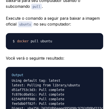
baixá-la para seu computador usando o
subcomando
.
pull
Execute o comando a seguir para baixar a imagem
oficial
no seu computador:
ubuntu
docker
Você verá o seguinte resultado:
Output
Using default tag: latest

latest: Pulling from library/ubuntu

d51af753c3d3: Pull complete

fc878cd0a91c: Pull complete

6154df8ff988: Pull complete

fee5db0ff82f: Pull complete

Digest: sha256:747d2dbbaaee995098c9792d99bd333c678