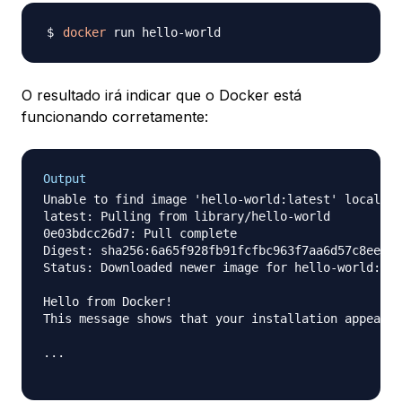
docker
O resultado irá indicar que o Docker está
funcionando corretamente:
Output
Unable to find image 'hello-world:latest' locally

latest: Pulling from library/hello-world

0e03bdcc26d7: Pull complete

Digest: sha256:6a65f928fb91fcfbc963f7aa6d57c8eeb42
Status: Downloaded newer image for hello-world:lat
Hello from Docker!

This message shows that your installation appears 
...
