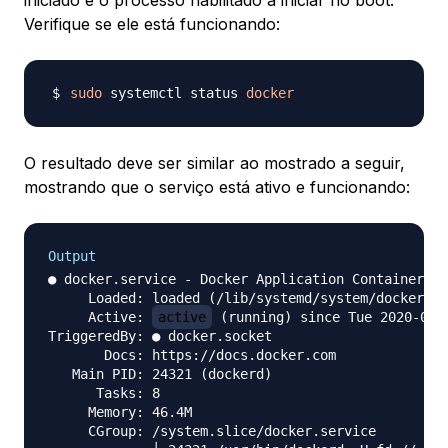
iniciado e o processo habilitado a iniciar no boot.
Verifique se ele está funcionando:
sudo
 systemctl status 
docker
O resultado deve ser similar ao mostrado a seguir,
mostrando que o serviço está ativo e funcionando:
Output
● docker.service - Docker Application Container En
     Loaded: loaded (/lib/systemd/system/docker.se
     Active: 
active
 (running) since Tue 2020-05-1
TriggeredBy: ● docker.socket

       Docs: https://docs.docker.com

   Main PID: 24321 (dockerd)

      Tasks: 8

     Memory: 46.4M

     CGroup: /system.slice/docker.service
