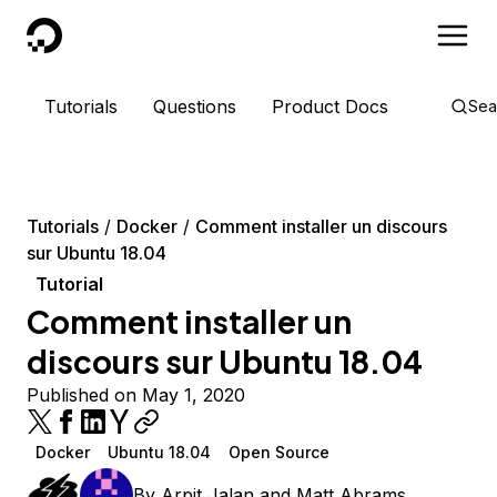
DigitalOcean
Tutorials
Questions
Product Docs
Sea
Tutorials
Docker
Comment installer un discours
sur Ubuntu 18.04
Tutorial
Comment installer un
discours sur Ubuntu 18.04
Published on May 1, 2020
Docker
Ubuntu 18.04
Open Source
By
Arpit Jalan
and
Matt Abrams