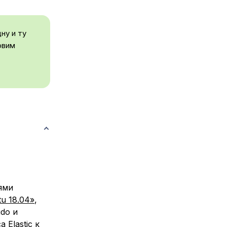
ну и ту
овим
ями
u 18.04»
,
do и
 Elastic к