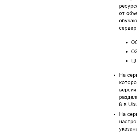
ресурс
от объ
обучаю
сервер
ОС
ОЗ
ЦП
На сер
которое
версия
разде
8 в Ubu
На сер
настро
указан