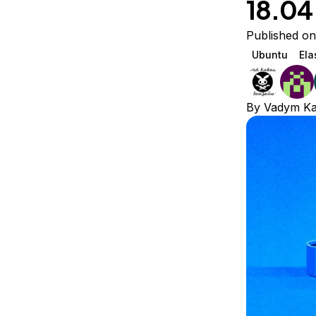
18.04
Storage
Startups and SMBs
Web and App Platforms
Browse all products
Published on
Ubuntu
Ela
See all solutions
By
Vadym Ka