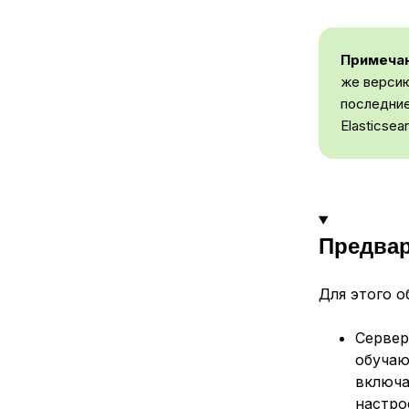
Примечан
же версию
последние
Elasticsear
Предва
Для этого 
Сервер
обуча
включа
настро