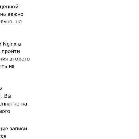
 ценной
ень важно
льно, но
 Nginx в
т пройти
ния второго
ить на
м
. Вы
есплатно на
мого
щие записи
ся