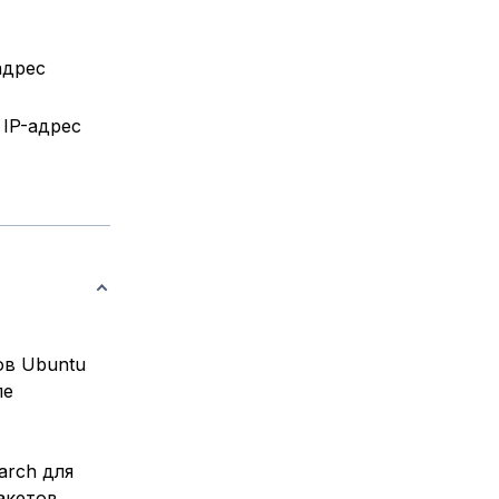
адрес
 IP-адрес
ов Ubuntu
ле
arch для
акетов