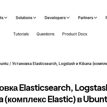
ts
Solutions
Developers
Partners
Tutorials
Questions
Product Docs
untu
Установка Elasticsearch, Logstash и Kibana (компле
овка Elasticsearch, Logstas
a (комплекс Elastic) в Ubun