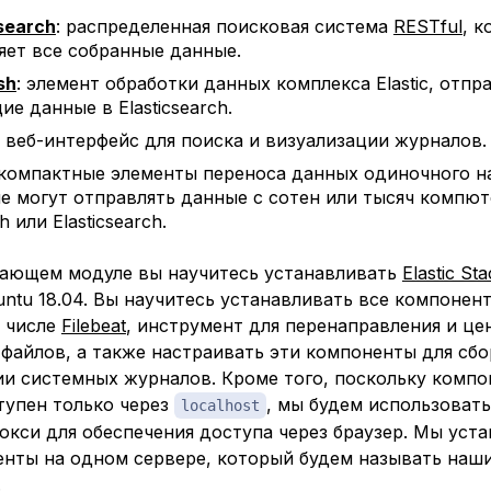
csearch
: распределенная поисковая система
RESTful
, к
яет все собранные данные.
sh
: элемент обработки данных комплекса Elastic, отп
ие данные в Elasticsearch.
: веб-интерфейс для поиска и визуализации журналов.
 компактные элементы переноса данных одиночного н
е могут отправлять данные с сотен или тысяч компют
h или Elasticsearch.
чающем модуле вы научитесь устанавливать
Elastic St
ntu 18.04. Вы научитесь устанавливать все компоненты
м числе
Filebeat
, инструмент для перенаправления и це
файлов, а также настраивать эти компоненты для сбо
и системных журналов. Кроме того, поскольку компо
тупен только через
, мы будем использоват
localhost
окси для обеспечения доступа через браузер. Мы уст
енты на одном сервере, который будем называть на
.