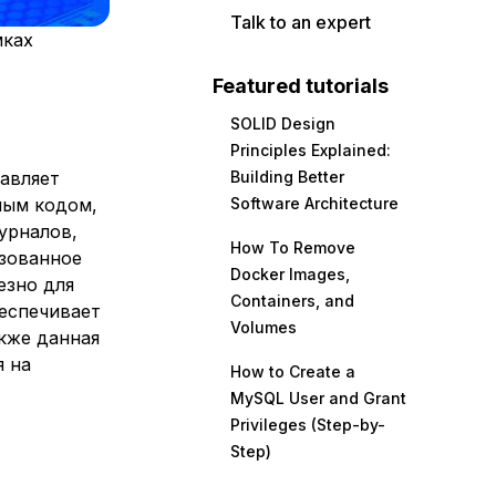
Talk to an expert
мках
Featured tutorials
SOLID Design
Principles Explained:
тавляет
Building Better
ным кодом,
Software Architecture
урналов,
How To Remove
изованное
Docker Images,
езно для
Containers, and
еспечивает
Volumes
кже данная
я на
How to Create a
MySQL User and Grant
Privileges (Step-by-
Step)