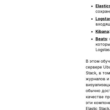
Elasti
сохран
Logsta
входящ
Kibana
Beats
:
которы
Logstas
В этом обу
сервере Ubu
Stack, в то
журналов и 
визуализаци
обычно дос
качестве пр
эти компон
Elastic Stack