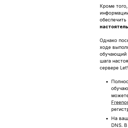
Кроме того,
информации
обеспечить 
настоятел
Однако поск
ходе выполн
обучающий
шага настоя
сервере Let
Полнос
обучаю
можете
Freen
регист
На ваш
DNS. В