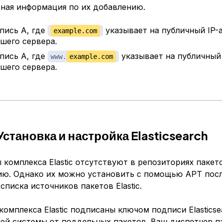
ная информация по их добавлению.
пись A, где
указывает на публичный IP-
example.com
шего сервера.
пись A, где
указывает на публичный
www.
example.com
шего сервера.
Установка и настройка Elasticsearch
комплекса Elastic отсутствуют в репозиториях пакет
ию. Однако их можно установить с помощью APT пос
списка источников пакетов Elastic.
комплекса Elastic подписаны ключом подписи Elasticse
ей системы от поддельных пакетов. Ваш диспетчер п