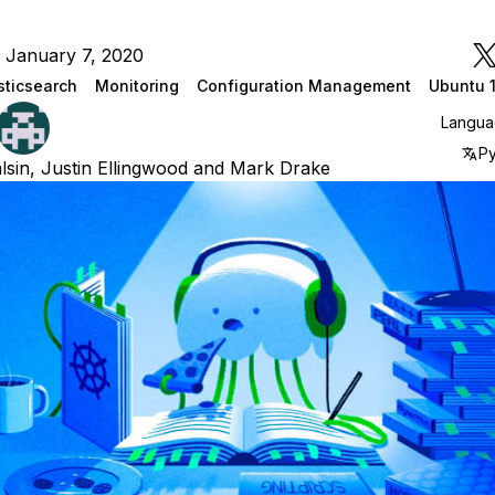
 January 7, 2020
sticsearch
Monitoring
Configuration Management
Ubuntu 
Langu
Р
lsin
,
Justin Ellingwood
and
Mark Drake