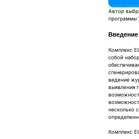
Автор выб
программы
Введение
Комплекс El
собой набо
обеспечива
сгенериров
ведение ж
у
выявления 
возможност
возможност
несколько 
определенн
Комплекс El