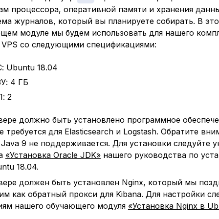
ам процессора, оперативной памяти и хранения данны
ема журналов, который вы планируете собирать. В эт
щем модуле мы будем использовать для нашего компле
 VPS со следующими спецификациями:
: Ubuntu 18.04
У: 4 ГБ
: 2
вере должно быть установлено программное обеспече
 требуется для Elasticsearch и Logstash. Обратите вни
 Java 9 не поддерживается. Для установки следуйте у
ла
«Установка Oracle JDK»
нашего руководства по уста
ntu 18.04.
вере должен быть установлен Nginx, который мы позд
им как обратный прокси для Kibana. Для настройки сл
иям нашего обучающего модуля
«Установка Nginx в Ub