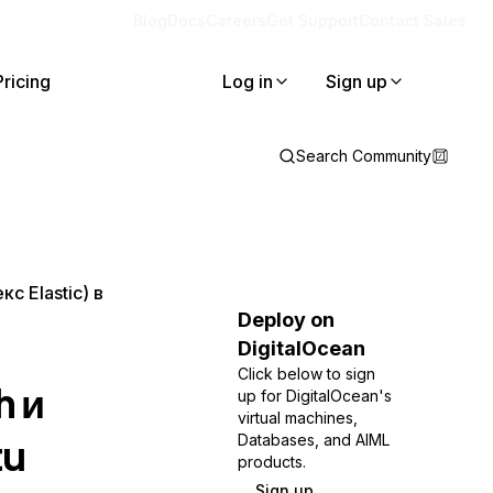
Blog
Docs
Careers
Get Support
Contact Sales
Pricing
Log in
Sign up
Search Community
кс Elastic) в
Deploy on
DigitalOcean
Click below to sign
h и
up for DigitalOcean's
virtual machines,
tu
Databases, and AIML
products.
Sign up