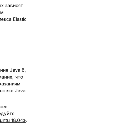
х зависят
ом
кса Elastic
ние Java 8,
мание, что
казаниям
новке Java
нее
едуйте
untu 18.04»
.