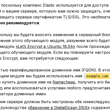
 поскольку комплекс Elastic используется для доступа
 о вашем сервере, которую вам нужно защищать, оч
защиту сервера сертификатом TLS/SSL. Это необязате
ьно рекомендуется
.
ольку вы будете вносить изменения в серверный блок
ения этого обучающего модуля, разумнее всего буде
 модуль
«Let’s Encrypt в Ubuntu 18.04»
после прохожде
щего обучающего модуля. Если вы планируете настро
’s Encrypt, вам потребуется следующее:
тью квалифицированное доменное имя (FQDN). В это
щем модуле мы будем использовать имя
example.com
 купить доменное имя на
Namecheap
, получить его б
om
или воспользоваться услугами любого предпочитае
ратора доменных имен.
ем сервере должны быть настроены обе нижеследую
 руководстве
«Введение в DigitalOcean DNS»
содержит