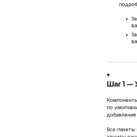
подроб
За
ва
За
ва
Шаг 1 — 
Компоненты 
по умолчан
добавления 
Все пакеты 
защиты ваш