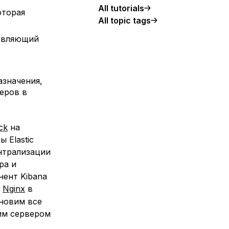
All tutorials
оторая
All topic tags
равляющий
азначения,
еров в
ack
на
 Elastic
нтрализации
ра и
нент Kibana
ь
Nginx
в
ановим все
шим
сервером