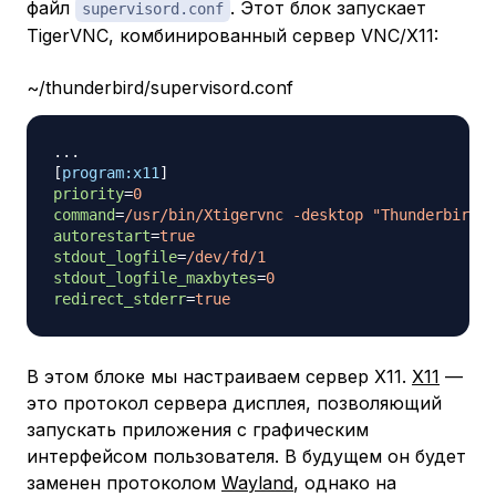
файл
. Этот блок запускает
supervisord.conf
TigerVNC, комбинированный сервер VNC/X11:
~/thunderbird/supervisord.conf
[
program:x11
]
priority
=
0
command
=
/usr/bin/Xtigervnc -desktop "Thunderbird" 
autorestart
=
true
stdout_logfile
=
/dev/fd/1
stdout_logfile_maxbytes
=
0
redirect_stderr
=
true
В этом блоке мы настраиваем сервер X11.
X11
—
это протокол сервера дисплея, позволяющий
запускать приложения с графическим
интерфейсом пользователя. В будущем он будет
заменен протоколом
Wayland
, однако на