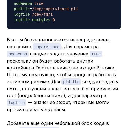
nodaemon
=
true
pidfile
=
/tmp/supervisord.pid
logfile
=
/dev/fd/1
logfile_maxbytes
=
0
В этом блоке выполняется непосредственно
настройка
. Для параметра
supervisord
следует задать значение
,
nodaemon
true
поскольку он будет работать внутри
контейнера Docker в качестве входной точки.
Поэтому нам нужно, чтобы процесс работал в
активном режиме. Для
следует задать
pidfile
путь, доступный пользователю без привилегий
root (подробности ниже), а для параметра
— значение stdout, чтобы вы могли
logfile
просматривать журналы.
Добавьте еще один небольшой блок кода в