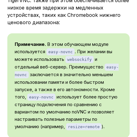
TigerVNC. Также при этом обеспечивается более
низкое время задержки на медленных
устройствах, таких как Chromebook нижнего
ценового диапазона:
Примечание.
В этом обучающем модуле
используется
. При желании вы
easy-novnc
можете использовать
и
websockify
отдельный веб-сервер. Преимущество
easy-
заключается в значительно меньшем
novnc
использовании памяти и более быстром
запуске, а также в его автономности. Кроме
того,
использует более простую
easy-novnc
страницу подключения по сравнению с
вариантом по умолчанию noVNC и позволяет
настраивать полезные параметры по
умолчанию (например,
).
resize=remote