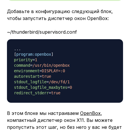
Добавьте в конфигурацию следующий блок,
чтобы запустить диспетчер окон OpenBox:
~/thunderbird/supervisord.conf
[
program:openbox
]
priority
=
1
command
=
/usr/bin/openbox
environment
=
DISPLAY=:0
autorestart
=
true
stdout_logfile
=
/dev/fd/1
stdout_logfile_maxbytes
=
0
redirect_stderr
=
true
В этом блоке мы настраиваем
OpenBox
,
компактный диспетчер окон X11. Вы можете
пропустить этот шаг, но без него у вас не будет