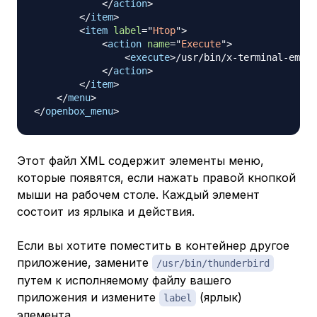
</
action
>
</
item
>
<
item
label
=
"
Htop
"
>
<
action
name
=
"
Execute
"
>
<
execute
>
/usr/bin/x-terminal-emula
</
action
>
</
item
>
</
menu
>
</
openbox_menu
>
Этот файл XML содержит элементы меню,
которые появятся, если нажать правой кнопкой
мыши на рабочем столе. Каждый элемент
состоит из ярлыка и действия.
Если вы хотите поместить в контейнер другое
приложение, замените
/usr/bin/thunderbird
путем к исполняемому файлу вашего
приложения и измените
(ярлык)
label
элемента.