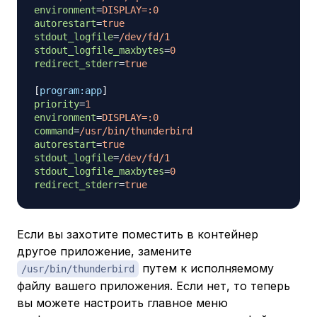
environment
=
DISPLAY=:0
autorestart
=
true
stdout_logfile
=
/dev/fd/1
stdout_logfile_maxbytes
=
0
redirect_stderr
=
true
[
program:app
]
priority
=
1
environment
=
DISPLAY=:0
command
=
/usr/bin/thunderbird
autorestart
=
true
stdout_logfile
=
/dev/fd/1
stdout_logfile_maxbytes
=
0
redirect_stderr
=
true
Если вы захотите поместить в контейнер
другое приложение, замените
путем к исполняемому
/usr/bin/thunderbird
файлу вашего приложения. Если нет, то теперь
вы можете настроить главное меню