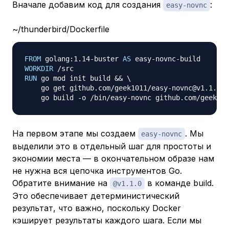
Вначале добавим код для создания
:
easy-novnc
~/thunderbird/Dockerfile
FROM
 golang:1.14-buster 
AS
 easy-novnc-build
WORKDIR
 /src
RUN
 go mod init build && 
\
    go get github.com/geek1011/easy-novnc@v1.1.0 &
    go build -o /bin/easy-novnc github.com/geek101
На первом этапе мы создаем
. Мы
easy-novnc
выделили это в отдельный шаг для простоты и
экономии места — в окончательном образе нам
не нужна вся цепочка инструментов Go.
Обратите внимание на
в команде build.
@v1.1.0
Это обеспечивает детерминистический
результат, что важно, поскольку Docker
кэширует результаты каждого шага. Если мы