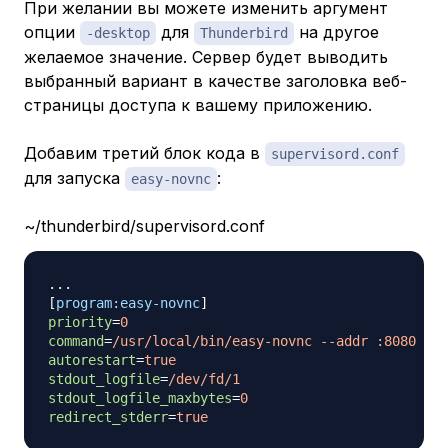
При желании вы можете изменить аргумент
опции
для
на другое
-desktop
Thunderbird
желаемое значение. Сервер будет выводить
выбранный вариант в качестве заголовка веб-
страницы доступа к вашему приложению.
Добавим третий блок кода в
supervisord.conf
для запуска
:
easy-novnc
~/thunderbird/supervisord.conf
[
program:easy-novnc
]
priority
=
0
command
=
/usr/local/bin/easy-novnc --addr :8080 --h
autorestart
=
true
stdout_logfile
=
/dev/fd/1
stdout_logfile_maxbytes
=
0
redirect_stderr
=
true