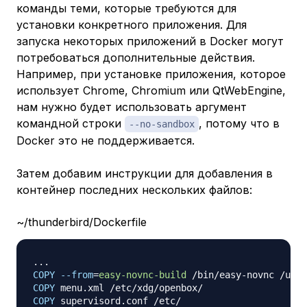
команды теми, которые требуются для
установки конкретного приложения. Для
запуска некоторых приложений в Docker могут
потребоваться дополнительные действия.
Например, при установке приложения, которое
использует Chrome, Chromium или QtWebEngine,
нам нужно будет использовать аргумент
командной строки
, потому что в
--no-sandbox
Docker это не поддерживается.
Затем добавим инструкции для добавления в
контейнер последних нескольких файлов:
~/thunderbird/Dockerfile
COPY
--from
=
easy-novnc-build
 /bin/easy-novnc /usr/
COPY
 menu.xml /etc/xdg/openbox/
COPY
 supervisord.conf /etc/