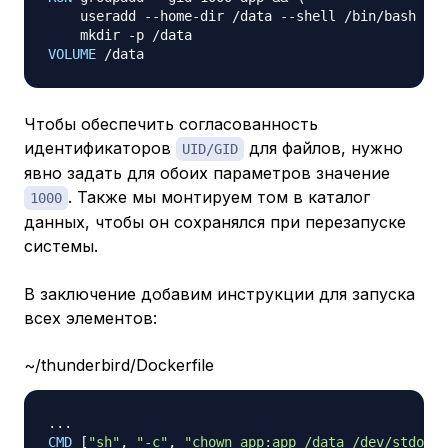
    useradd --home-dir /data --shell /bin/bash --u
    mkdir -p /data
VOLUME
 /data
Чтобы обеспечить согласованность
идентификаторов
для файлов, нужно
UID/GID
явно задать для обоих параметров значение
. Также мы монтируем том в каталог
1000
данных, чтобы он сохранялся при перезапуске
системы.
В заключение добавим инструкции для запуска
всех элементов:
~/thunderbird/Dockerfile
CMD
 [
"sh"
, 
"-c"
, 
"chown app:app /data /dev/stdout 