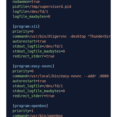
nodaemon
=
true
pidfile
=
/tmp/supervisord.pid
logfile
=
/dev/fd/1
logfile_maxbytes
=
0
[
program:x11
]
priority
=
0
command
=
/usr/bin/Xtigervnc -desktop "Thunderbird" 
autorestart
=
true
stdout_logfile
=
/dev/fd/1
stdout_logfile_maxbytes
=
0
redirect_stderr
=
true
[
program:easy-novnc
]
priority
=
0
command
=
/usr/local/bin/easy-novnc --addr :8080 --h
autorestart
=
true
stdout_logfile
=
/dev/fd/1
stdout_logfile_maxbytes
=
0
redirect_stderr
=
true
[
program:openbox
]
priority
=
1
command
=
/usr/bin/openbox