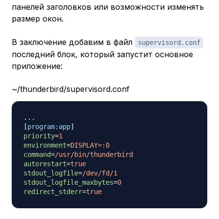
панелей заголовков или возможности изменять
размер окон.
В заключение добавим в файл
supervisord.conf
последний блок, который запустит основное
приложение:
~/thunderbird/supervisord.conf
[
program:app
]
priority
=
1
environment
=
DISPLAY=:0
command
=
/usr/bin/thunderbird
autorestart
=
true
stdout_logfile
=
/dev/fd/1
stdout_logfile_maxbytes
=
0
redirect_stderr
=
true