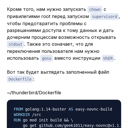
Кроме того, нам нужно запускать
с
chown
привилегиями root перед запуском
,
supervisord
чтобы предотвратить проблемы с
разрешениями доступа к тому данных и дать
дочерним процессам возможность открывать
. Также это означает, что для
stdout
переключения пользователя нам нужно
использовать
вместо инструкции
.
gosu
USER
Вот так будет выглядеть заполненный файл
:
Dockerfile
~/thunderbird/Dockerfile
FROM
 golang:1.14-buster 
AS
 easy-novnc-build
WORKDIR
 /src
RUN
 go mod init build && 
\
    go get github.com/geek1011/easy-novnc@v1.1.0 &