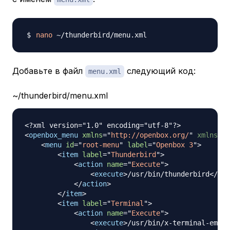
nano
Добавьте в файл
следующий код:
menu.xml
~/thunderbird/menu.xml
<?xml version="1.0" encoding="utf-8"?>
<
openbox_menu
xmlns
=
"
http://openbox.org/
"
xmlns:
xs
<
menu
id
=
"
root-menu
"
label
=
"
Openbox 3
"
>
<
item
label
=
"
Thunderbird
"
>
<
action
name
=
"
Execute
"
>
<
execute
>
/usr/bin/thunderbird
</
exe
</
action
>
</
item
>
<
item
label
=
"
Terminal
"
>
<
action
name
=
"
Execute
"
>
<
execute
>
/usr/bin/x-terminal-emula