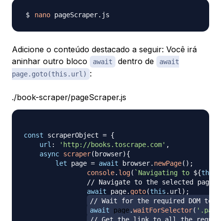
nano
Adicione o conteúdo destacado a seguir: Você irá
aninhar outro bloco
dentro de
await
await
:
page.goto(this.url)
./book-scraper/pageScraper.js
const
 scraperObject 
=
{
url
:
'http://books.toscrape.com'
,
async
scraper
(
browser
)
{
let
 page 
=
await
 browser
.
newPage
(
)
;
console
.
log
(
`
Navigating to 
${
this
.
// Navigate to the selected page
await
 page
.
goto
(
this
.
url
)
;
// Wait for the required DOM to b
await
 page
.
waitForSelector
(
'.page
// Get the link to all the requir