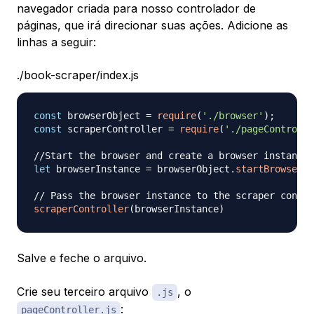
navegador criada para nosso controlador de
páginas, que irá direcionar suas ações. Adicione as
linhas a seguir:
./book-scraper/index.js
const
 browserObject 
=
require
(
'./browser'
)
;
const
 scraperController 
=
require
(
'./pageControlle
//Start the browser and create a browser instance
let
 browserInstance 
=
 browserObject
.
startBrowser
(
)
// Pass the browser instance to the scraper contro
scraperController
(
browserInstance
)
Salve e feche o arquivo.
Crie seu terceiro arquivo
, o
.js
:
pageController.js