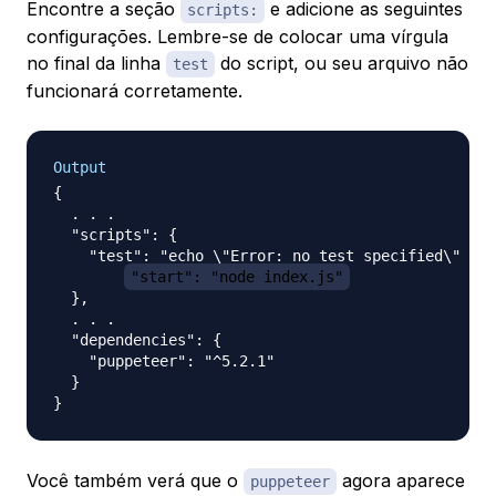
Encontre a seção
e adicione as seguintes
scripts:
configurações. Lembre-se de colocar uma vírgula
no final da linha
do script, ou seu arquivo não
test
funcionará corretamente.
Output
{

  . . .

  "scripts": {

    "test": "echo \"Error: no test specified\" && 
"start": "node index.js"
  },

  . . .

  "dependencies": {

    "puppeteer": "^5.2.1"

  }

Você também verá que o
agora aparece
puppeteer