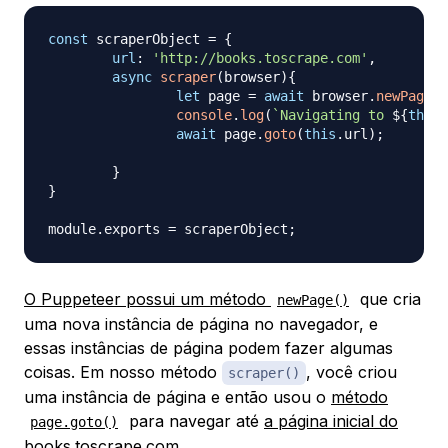
const
 scraperObject 
=
{
url
:
'http://books.toscrape.com'
,
async
scraper
(
browser
)
{
let
 page 
=
await
 browser
.
newPage
(
)
console
.
log
(
`
Navigating to 
${
this
.
await
 page
.
goto
(
this
.
url
)
;
}
}
module
.
exports
=
 scraperObject
;
O Puppeteer possui um método
que cria
newPage()
uma nova instância de página no navegador, e
essas instâncias de página podem fazer algumas
coisas. Em nosso método
, você criou
scraper()
uma instância de página e então usou o
método
para navegar até
a página inicial do
page.goto()
books.toscrape.com
.