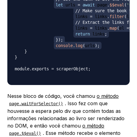
let
 urls 
=
await
 page
.
$$eval
(
'sec
// Make sure the book to 
links 
=
 links
.
filter
(
link
// Extract the links from
links 
=
 links
.
map
(
el
=>
 e
return
 links
;
}
)
;
console
.
log
(
urls
)
;
}
}
module
.
exports
=
 scraperObject
;
Nesse bloco de código, você chamou
o método
. Isso fez com que
page.waitForSelector()
houvesse a espera pelo div que contém todas as
informações relacionadas ao livro ser renderizado
no DOM, e então você chamou
o método
. Esse método recebe o elemento
page.$$eval()