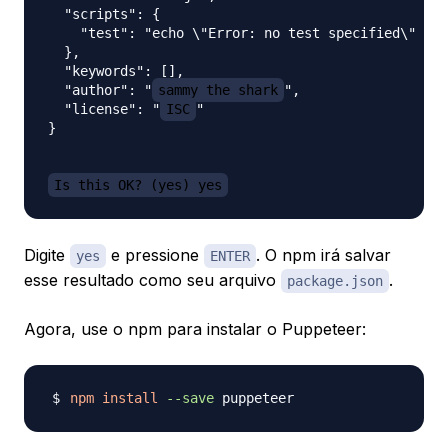
  "scripts": {

    "test": "echo \"Error: no test specified\" && 
  },

  "keywords": [],

  "author": "
sammy the shark
",

  "license": "
ISC
"

}

Is this OK? (yes) yes
Digite
e pressione
. O npm irá salvar
yes
ENTER
esse resultado como seu arquivo
.
package.json
Agora, use o npm para instalar o Puppeteer:
npm
install
--save