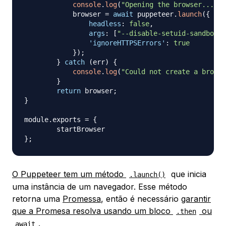
console
.
log
(
"Opening the browser......
	    browser 
=
await
 puppeteer
.
launch
(
{
headless
:
false
,
args
:
[
"--disable-setuid-sandbox"
]
'ignoreHTTPSErrors'
:
true
}
)
;
}
catch
(
err
)
{
console
.
log
(
"Could not create a browse
}
return
 browser
;
}
module
.
exports
=
{
}
;
O Puppeteer tem um método
que inicia
.launch()
uma instância de um navegador. Esse método
retorna uma
Promessa
, então é necessário
garantir
que a Promesa resolva usando um bloco
ou
.then
.
await