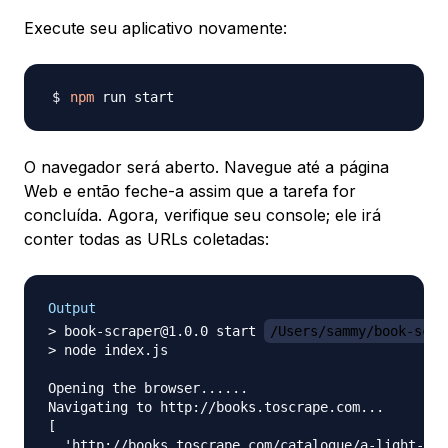
Execute seu aplicativo novamente:
npm
O navegador será aberto. Navegue até a página
Web e então feche-a assim que a tarefa for
concluída. Agora, verifique seu console; ele irá
conter todas as URLs coletadas:
Output
> book-scraper@1.0.0 start 
/Users/sammy/book-scra
> node index.js

Opening the browser......

Navigating to http://books.toscrape.com...

[

  'http://books.toscrape.com/catalogue/a-light-in-