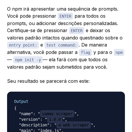
O npm irá apresentar uma sequência de prompts.
Você pode pressionar
para todos os
ENTER
prompts, ou adicionar descrições personalizadas.
Certifique-se de pressionar
e deixar os
ENTER
valores padrão intactos quando questinado sobre o
e
. De maneira
entry point:
test command:
alternativa, você pode passar a
y para o
flag
npm
—
— ela fará com que todos os
npm init -y
valores padrão sejam submetidos para você.
Seu resultado se parecerá com este:
Output
{

  "name": "
sammy_scraper
",

  "version": "
1.0.0
",

  "description": "
a web scraper
",

  "main": "index.js",
