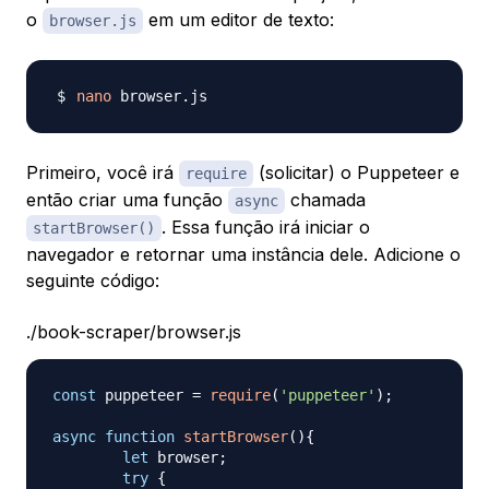
o
em um editor de texto:
browser.js
nano
Primeiro, você irá
(solicitar) o Puppeteer e
require
então criar uma função
chamada
async
. Essa função irá iniciar o
startBrowser()
navegador e retornar uma instância dele. Adicione o
seguinte código:
./book-scraper/browser.js
const
 puppeteer 
=
require
(
'puppeteer'
)
;
async
function
startBrowser
(
)
{
let
 browser
;
try
{