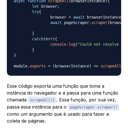
async
function
scrapeAll
(
browserInstance
)
{
let
 browser
;
try
{
		browser 
=
await
 browserInstance
;
await
 pageScraper
.
scraper
(
browser
)
}
catch
(
err
)
{
console
.
log
(
"Could not resolve the
}
}
module
.
exports
=
(
browserInstance
)
=>
scrapeAll
(
br
Esse código exporta uma função que toma a
instância do navegador e a passa para uma função
chamada
. Essa função, por sua vez,
scrapeAll()
passa essa instância para o
pageScraper.scraper()
como um argumento que é usado para fazer a
coleta de páginas.