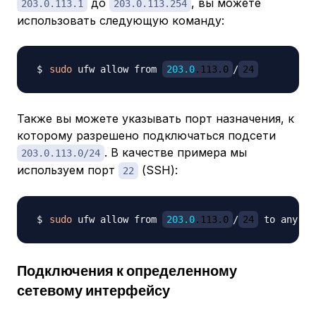
до
, вы можете
203.0.113.1
203.0.113.254
использовать следующую команду:
sudo
 ufw allow from 
203.0
.113.0
/
24
Также вы можете указывать порт назначения, к
которому разрешено подключаться подсети
. В качестве примера мы
203.0.113.0/24
используем порт
(SSH):
22
sudo
 ufw allow from 
203.0
.113.0
/
24
 to any po
Подключения к определенному
сетевому интерфейсу