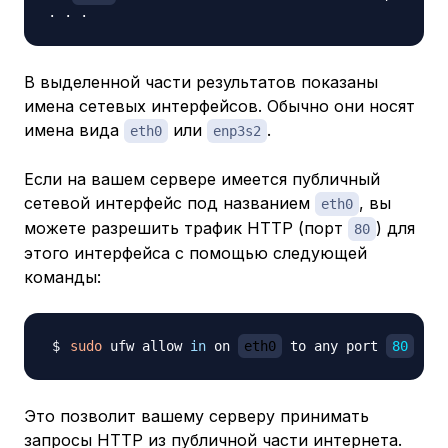
В выделенной части результатов показаны
имена сетевых интерфейсов. Обычно они носят
имена вида
или
.
eth0
enp3s2
Если на вашем сервере имеется публичный
сетевой интерфейс под названием
, вы
eth0
можете разрешить трафик HTTP (порт
) для
80
этого интерфейса с помощью следующей
команды:
sudo
 ufw allow 
in
 on 
eth0
 to any port 
80
Это позволит вашему серверу принимать
запросы HTTP из публичной части интернета.