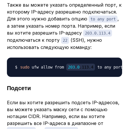
Также вы можете указать определенный порт, к
которому IP-адресу разрешено подключаться.
Для этого нужно добавить опцию
,
to any port
а затем указать номер порта. Например, если
вы хотите разрешить IP-адресу
203.0.113.4
подключаться к порту
(SSH), нужно
22
использовать следующую команду:
sudo
 ufw allow from 
203.0
.113.4
 to any port 
2
Подсети
Если вы хотите разрешить подсеть IP-адресов,
вы можете указать маску сети с помощью
нотации CIDR. Например, если вы хотите
разрешить все IP-адреса в диапазоне от