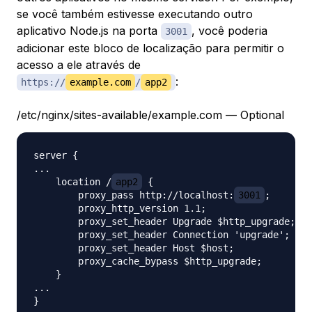
se você também estivesse executando outro
aplicativo Node.js na porta
, você poderia
3001
adicionar este bloco de localização para permitir o
acesso a ele através de
:
https://
example.com
/
app2
/etc/nginx/sites-available/example.com — Optional
server {

...

    location /
app2
 {

        proxy_pass http://localhost:
3001
;

        proxy_http_version 1.1;

        proxy_set_header Upgrade $http_upgrade;

        proxy_set_header Connection 'upgrade';

        proxy_set_header Host $host;

        proxy_cache_bypass $http_upgrade;

    }

...
