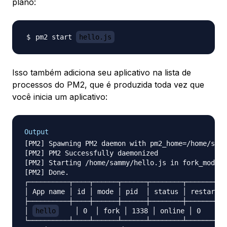
plano:
pm2 start 
hello.js
Isso também adiciona seu aplicativo na lista de
processos do PM2, que é produzida toda vez que
você inicia um aplicativo:
Output
[PM2] Spawning PM2 daemon with pm2_home=/home/samm
[PM2] PM2 Successfully daemonized

[PM2] Starting /home/sammy/hello.js in fork_mode (
[PM2] Done.

┌──────────┬────┬──────┬──────┬────────┬─────────┬
│ App name │ id │ mode │ pid  │ status │ restart │
├──────────┼────┼──────┼──────┼────────┼─────────┼
│ 
hello
    │ 0  │ fork │ 1338 │ online │ 0      
└──────────┴────┴──────┴──────┴────────┴─────────┴