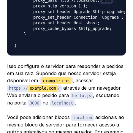
        proxy_pass http://localhost:
3000
;

        proxy_http_version 1.1;

        proxy_set_header Upgrade $http_upgrade;

        proxy_set_header Connection 'upgrade';

        proxy_set_header Host $host;

        proxy_cache_bypass $http_upgrade;

    }

...

Isso configura o servidor para responder a pedidos
em sua raiz. Supondo que nosso servidor esteja
disponível em
, acessar
example.com
através de um navegador
https://
example.com
/
Web enviaria o pedido para
, escutando
hello.js
na porta
no
.
3000
localhost
Você pode adicionar blocos
adicionais ao
location
mesmo bloco de servidor para fornecer acesso a
outros aplicativos no mesmo servidor. Por exemplo,