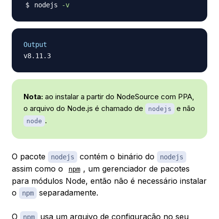
nodejs 
-v
Output
Nota:
ao instalar a partir do NodeSource com PPA,
o arquivo do Node.js é chamado de
e não
nodejs
.
node
O pacote
contém o binário do
nodejs
nodejs
assim como o
, um gerenciador de pacotes
npm
para módulos Node, então não é necessário instalar
o
separadamente.
npm
O
usa um arquivo de configuração no seu
npm