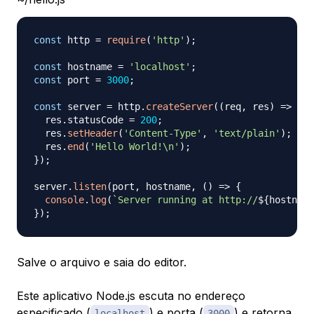
const
 http 
=
require
(
'http'
)
;
const
 hostname 
=
'localhost'
;
const
 port 
=
3000
;
const
 server 
=
 http
.
createServer
(
(
req
,
 res
)
=>
{
  res
.
statusCode
=
200
;
  res
.
setHeader
(
'Content-Type'
,
'text/plain'
)
;
  res
.
end
(
'Hello World!\n'
)
;
}
)
;
server
.
listen
(
port
,
 hostname
,
(
)
=>
{
console
.
log
(
`
Server running at http://
${
hostname
}
)
;
Salve o arquivo e saia do editor.
Este aplicativo Node.js escuta no endereço
especificado (
) e porta (
) e retorna
localhost
3000