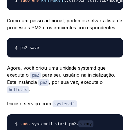
sudo
env
PATH
=
$PATH
:/usr/bin /usr/lib/node_modu
Como um passo adicional, podemos salvar a lista de
processos PM2 e os ambientes correspondentes:
Agora, você criou uma
unidade
systemd que
executa o
para seu usuário na inicialização.
pm2
Esta instância
, por sua vez, executa o
pm2
.
hello.js
Inicie o serviço com
:
systemctl
sudo
 systemctl start pm2-
sammy