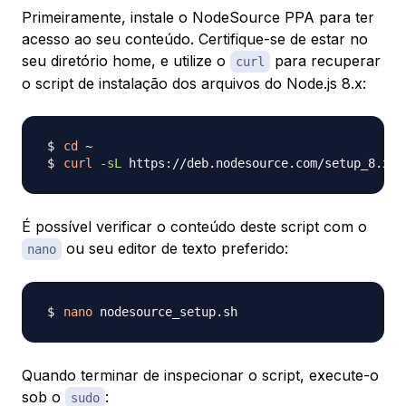
Primeiramente, instale o NodeSource PPA para ter
acesso ao seu conteúdo. Certifique-se de estar no
seu diretório home, e utilize o
para recuperar
curl
o script de instalação dos arquivos do Node.js 8.x:
cd
curl
-sL
 https://deb.nodesource.com/setup_8.x 
-
É possível verificar o conteúdo deste script com o
ou seu editor de texto preferido:
nano
nano
Quando terminar de inspecionar o script, execute-o
sob o
:
sudo