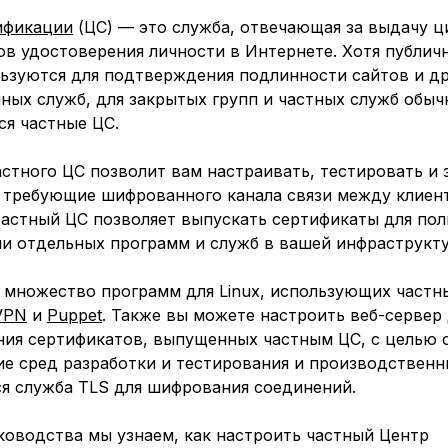
ификации
(ЦС) — это служба, отвечающая за выдачу 
ов удостоверения личности в Интернете. Хотя публич
льзуются для подтверждения подлинности сайтов и д
ных служб, для закрытых групп и частных служб обыч
ся частные ЦС.
стного ЦС позволит вам настраивать, тестировать и 
 требующие шифрованного канала связи между клиен
Частный ЦС позволяет выпускать сертификаты для пол
ли отдельных программ и служб в вашей инфраструкту
 множество программ для Linux, использующих частны
VPN
и
Puppet
. Также вы можете настроить веб-сервер
ния сертификатов, выпущенных частным ЦС, с целью 
е сред разработки и тестирования и производственн
ся служба TLS для шифрования соединений.
ководства мы узнаем, как настроить частный Центр