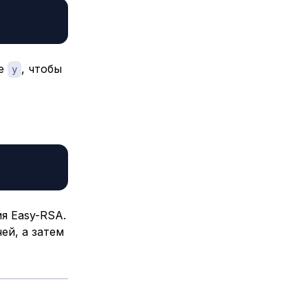
те
, чтобы
y
я Easy-RSA.
ей, а затем