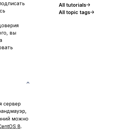
 подписать
All tutorials
сь
All topic tags
доверия
го, вы
а
овать
я сервер
рандмауэр,
ваний можно
CentOS 8
.