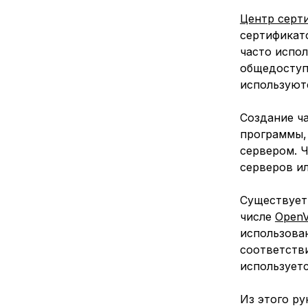
Центр серт
сертификат
часто испо
общедоступ
используют
Создание ча
программы,
сервером. 
серверов и
Существует
числе
Open
использова
соответстви
использует
Из этого ру