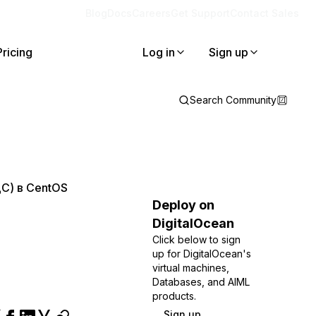
Blog
Docs
Careers
Get Support
Contact Sales
Pricing
Log in
Sign up
Search Community
С) в CentOS
Deploy on
DigitalOcean
Click below to sign
up for DigitalOcean's
virtual machines,
Databases, and AIML
products.
Sign up