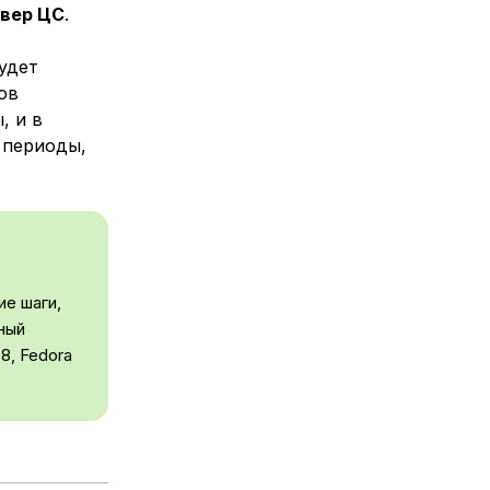
вер ЦС
.
удет
ов
, и в
 периоды,
е шаги,
ный
8, Fedora