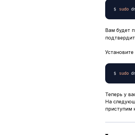
sudo
 d
Вам будет п
подтвердить
Установите
sudo
 d
Теперь у ва
На следующ
приступим 