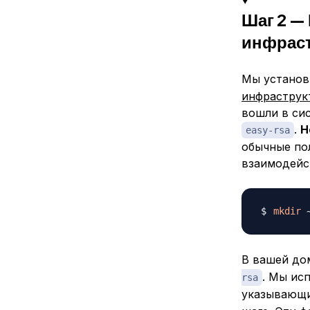
Шаг 2 —
инфраст
Мы устано
инфраструк
вошли в сис
.
Н
easy-rsa
обычные по
взаимодейс
mkdir
В вашей до
. Мы ис
rsa
указывающи