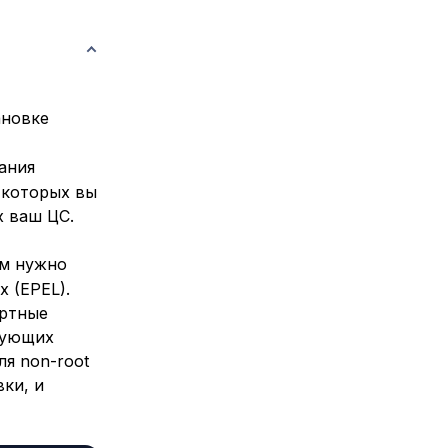
ановке
ания
 которых вы
х ваш ЦС.
ам нужно
x (EPEL).
артные
ьзующих
я non-root
вки, и