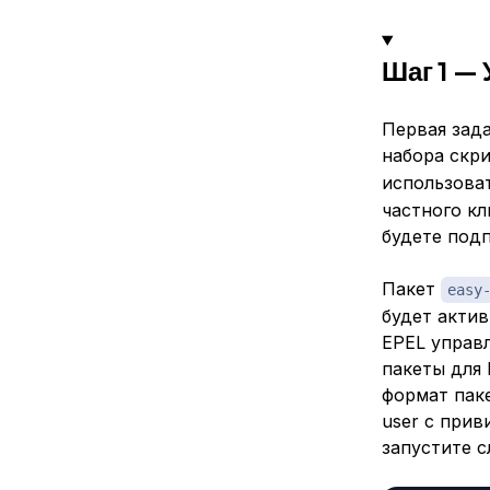
Шаг 1 —
Первая зад
набора скр
использова
частного к
будете под
Пакет
easy
будет актив
EPEL управл
пакеты для 
формат паке
user с прив
запустите 