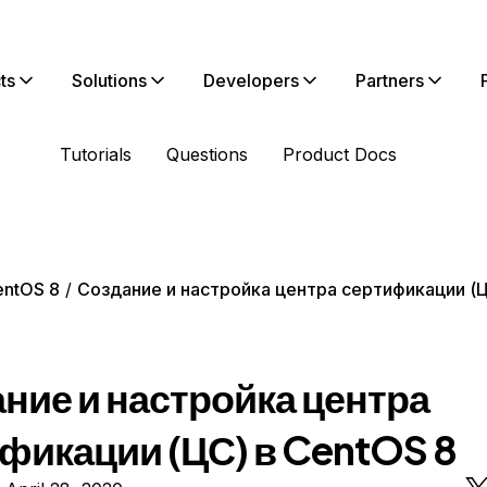
ts
Solutions
Developers
Partners
Tutorials
Questions
Product Docs
entOS 8
Создание и настройка центра сертификации (Ц
ние и настройка центра
фикации (ЦС) в CentOS 8