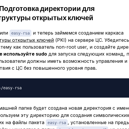
 Подготовка директории для
руктуры открытых ключей
вили
и теперь займемся созданием каркаса
easy-rsa
туры открытых ключей
(PKI) на сервере ЦС. Убедитесь
тему как пользователь non-root user, и создайте дир
е используйте sudo
для запуска следующих команд, 
льзователи должны иметь возможность управления и
твия с ЦС без повышенного уровня прав.
машней папке будет создана новая директория с име
пользуем эту директорию для создания символических
х на файлы пакета
, установленные на пре
easy-rsa