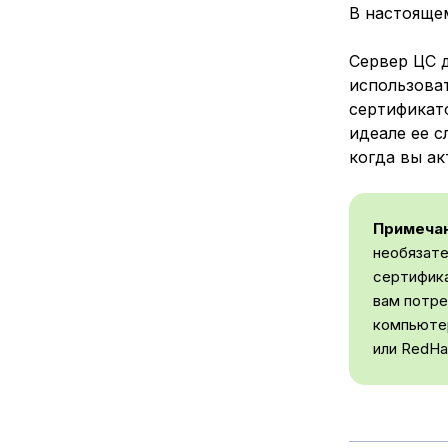
В настояще
Сервер ЦС 
использоват
сертификато
идеале ее с
когда вы ак
Примечан
необязате
сертифика
вам потре
компьютер
или RedHa