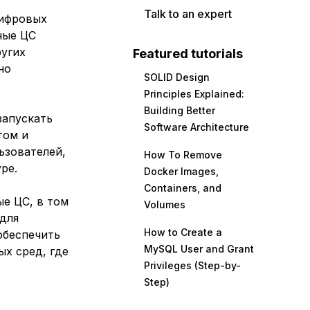
Talk to an expert
цифровых
ные ЦС
ругих
Featured tutorials
но
SOLID Design
Principles Explained:
Building Better
запускать
Software Architecture
том и
ьзователей,
How To Remove
ре.
Docker Images,
Containers, and
е ЦС, в том
Volumes
 для
How to Create a
обеспечить
MySQL User and Grant
ых сред, где
Privileges (Step-by-
Step)