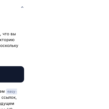
, что вы
екторию
поскольку
нем
easy-
 ссылок,
дыдущем