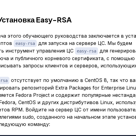
 Установка Easy-RSA
ача этого обучающего руководства заключается в уст
иптов
для запуска на сервере ЦС. Мы будем
easy-rsa
ть инструмент управления ЦС
для генериров
easy-rsa
люча и публичного корневого сертификата, с помощью
писывать запросы клиентов и серверов, использующи
отсутствует по умолчанию в CentOS 8, так что в
-rsa
ировать репозиторий Extra Packages for Enterprise Linu
яется Fedora Project и содержит популярные нестанд
Fedora, CentOS и других дистрибутивов Linux, испол
тов RPM. Войдите на сервер ЦС от имени пользовател
илегиями sudo, созданного на начальном этапе устано
следующую команду: