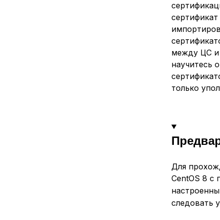
сертификаци
сертификат 
импортиров
сертификат
между ЦС и
научитесь 
сертификат
только упо
Предва
Для прохож
CentOS 8 с 
настроенн
следовать 