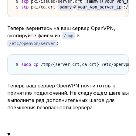
scp
 pki/issued/server.crt 
sammy
@
your_vpn_serv
scp
 pki/ca.crt 
sammy
@
your_vpn_server_ip
Теперь вернитесь на ваш сервер OpenVPN,
скопируйте файлы из
в
/tmp
:
/etc/openvpn/server
sudo
cp
 /tmp/
{
server.crt,ca.crt
}
Теперь ваш сервер OpenVPN почти готов к
принятию подключений. На следующем шаге вы
выполните ряд дополнительных шагов для
повышения безопасности сервера.