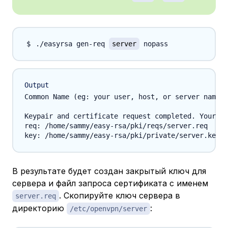
./easyrsa gen-req 
server
Output
Common Name (eg: your user, host, or server name) 
Keypair and certificate request completed. Your fi
req: /home/sammy/easy-rsa/pki/reqs/server.req

В результате будет создан закрытый ключ для
сервера и файл запроса сертификата с именем
. Скопируйте ключ сервера в
server.req
директорию
:
/etc/openvpn/server