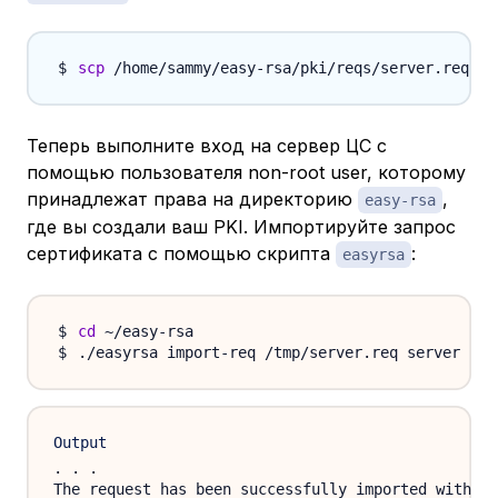
scp
 /home/sammy/easy-rsa/pki/reqs/server.req 
s
Теперь выполните вход на сервер ЦС с
помощью пользователя non-root user, которому
принадлежат права на директорию
,
easy-rsa
где вы создали ваш PKI. Импортируйте запрос
сертификата с помощью скрипта
:
easyrsa
cd
Output
. . .

The request has been successfully imported with a 