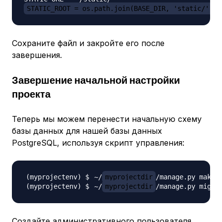
STATIC_ROOT = os.path.join(BASE_DIR, 'static/')
Сохраните файл и закройте его после
завершения.
Завершение начальной настройки
проекта
Теперь мы можем перенести начальную схему
базы данных для нашей базы данных
PostgreSQL, используя скрипт управления:
~/
myprojectdir
~/
myprojectdir
Создайте административного пользователя