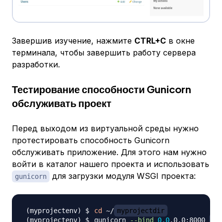
Завершив изучение, нажмите
CTRL+C
в окне
терминала, чтобы завершить работу сервера
разработки.
Тестирование способности Gunicorn
обслуживать проект
Перед выходом из виртуальной среды нужно
протестировать способность Gunicorn
обслуживать приложение. Для этого нам нужно
войти в каталог нашего проекта и использовать
для загрузки модуля WSGI проекта:
gunicorn
cd
 ~/
myprojectdir
gunicorn 
--bind
0.0
.0.0:8000 
my