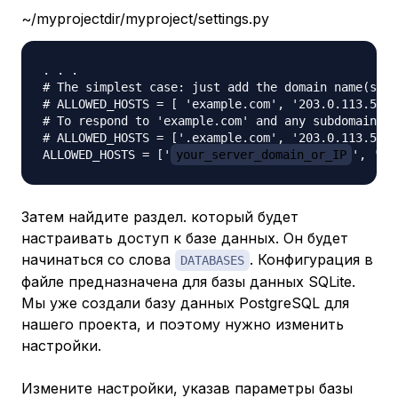
~/myprojectdir/myproject/settings.py
. . .

# The simplest case: just add the domain name(s) a
# ALLOWED_HOSTS = [ 'example.com', '203.0.113.5']

# To respond to 'example.com' and any subdomains, 
# ALLOWED_HOSTS = ['.example.com', '203.0.113.5']

ALLOWED_HOSTS = ['
your_server_domain_or_IP
', '
s
Затем найдите раздел. который будет
настраивать доступ к базе данных. Он будет
начинаться со слова
. Конфигурация в
DATABASES
файле предназначена для базы данных SQLite.
Мы уже создали базу данных PostgreSQL для
нашего проекта, и поэтому нужно изменить
настройки.
Измените настройки, указав параметры базы