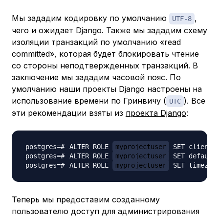
Мы зададим кодировку по умолчанию
,
UTF-8
чего и ожидает Django. Также мы зададим схему
изоляции транзакций по умолчанию «read
committed», которая будет блокировать чтение
со стороны неподтвержденных транзакций. В
заключение мы зададим часовой пояс. По
умолчанию наши проекты Django настроены на
использование времени по Гринвичу (
). Все
UTC
эти рекомендации взяты из
проекта Django
:
ALTER ROLE 
myprojectuser
 SET client_
ALTER ROLE 
myprojectuser
 SET default
ALTER ROLE 
myprojectuser
 SET timezon
Теперь мы предоставим созданному
пользователю доступ для администрирования