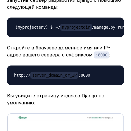
запустив сервер разработки Django с помощью
следующей команды:
~/
myprojectdir
/manage.py runse
Откройте в браузере доменное имя или IP-
адрес вашего сервера с суффиксом
:
:8000
http://
server_domain_or_IP
Вы увидите страницу индекса Django по
умолчанию: