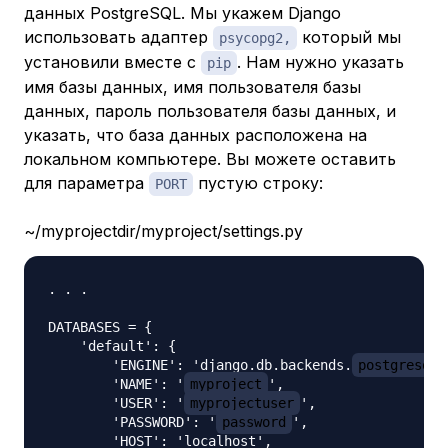
данных PostgreSQL. Мы укажем Django
использовать адаптер
который мы
psycopg2,
установили вместе с
. Нам нужно указать
pip
имя базы данных, имя пользователя базы
данных, пароль пользователя базы данных, и
указать, что база данных расположена на
локальном компьютере. Вы можете оставить
для параметра
пустую строку:
PORT
~/myprojectdir/myproject/settings.py
. . .

DATABASES = {

    'default': {

        'ENGINE': 'django.db.backends.
postgresql_
        'NAME': '
myproject
',

        'USER': '
myprojectuser
',

        'PASSWORD': '
password
',

        'HOST': 'localhost',
