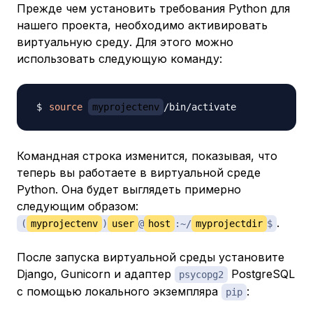
Прежде чем установить требования Python для
нашего проекта, необходимо активировать
виртуальную среду. Для этого можно
использовать следующую команду:
source
myprojectenv
Командная строка изменится, показывая, что
теперь вы работаете в виртуальной среде
Python. Она будет выглядеть примерно
следующим образом:
.
(
myprojectenv
)
user
@
host
:~/
myprojectdir
$
После запуска виртуальной среды установите
Django, Gunicorn и адаптер
PostgreSQL
psycopg2
с помощью локального экземпляра
:
pip