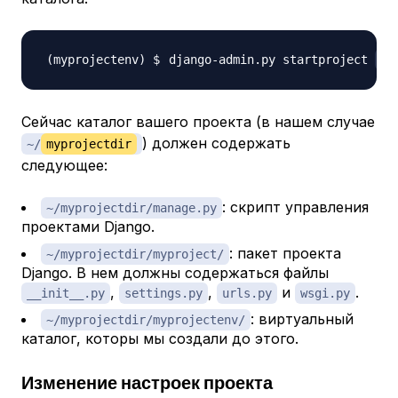
django-admin.py startproject 
my
Сейчас каталог вашего проекта (в нашем случае
) должен содержать
~/
myprojectdir
следующее:
: скрипт управления
~/myprojectdir/manage.py
проектами Django.
: пакет проекта
~/myprojectdir/myproject/
Django. В нем должны содержаться файлы
,
,
и
.
__init__.py
settings.py
urls.py
wsgi.py
: виртуальный
~/myprojectdir/myprojectenv/
каталог, которы мы создали до этого.
Изменение настроек проекта