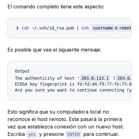
El comando completo tiene este aspecto:
cat
 ~/.ssh/id_rsa.pub 
|
ssh
username
@
remote_h
Es posible que vea el siguiente mensaje:
Output
The authenticity of host '
203.0.113.1
 (
203.0.11
ECDSA key fingerprint is fd:fd:d4:f9:77:fe:73:84:e
Are you sure you want to continue connecting (yes/
Esto significa que su computadora local no
reconoce el host remoto. Esta pasará la primera
vez que establezca conexión con un nuevo host.
Escriba
y presione
para continuar.
yes
ENTER