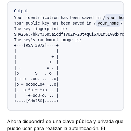
Output
Your identification has been saved in /
your_home
Your public key has been saved in /
your_home
/.ss
The key fingerprint is:

SHA256:/hk7MJ5n5aiqdfTVUZr+2Qt+qCiS7BIm5Iv0dxrc3ks
The key's randomart image is:

+---[RSA 3072]----+

|                .|

|               + |

|              +  |

| .           o . |

|o       S   . o  |

| + o. .oo. ..  .o|

|o = oooooEo+ ...o|

|.. o *o+=.*+o....|

|    =+=ooB=o.... |

Ahora dispondrá de una clave pública y privada que
puede usar para realizar la autenticación. El