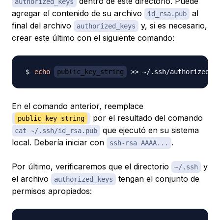
dentro de este directorio. Puede
authorized_keys
agregar el contenido de su archivo
al
id_rsa.pub
final del archivo
y, si es necesario,
authorized_keys
crear este último con el siguiente comando:
echo
public_key_string
>>
En el comando anterior, reemplace
por el resultado del comando
public_key_string
que ejecutó en su sistema
cat ~/.ssh/id_rsa.pub
local. Debería iniciar con
.
ssh-rsa AAAA...
Por último, verificaremos que el directorio
y
~/.ssh
el archivo
tengan el conjunto de
authorized_keys
permisos apropiados: