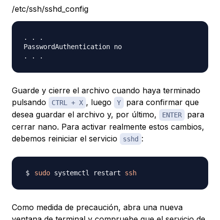
/etc/ssh/sshd_config
. . .

PasswordAuthentication no

Guarde y cierre el archivo cuando haya terminado
pulsando
, luego
para confirmar que
CTRL + X
Y
desea guardar el archivo y, por último,
para
ENTER
cerrar nano. Para activar realmente estos cambios,
debemos reiniciar el servicio
:
sshd
sudo
 systemctl restart 
ssh
Como medida de precaución, abra una nueva
ventana de terminal y compruebe que el servicio de