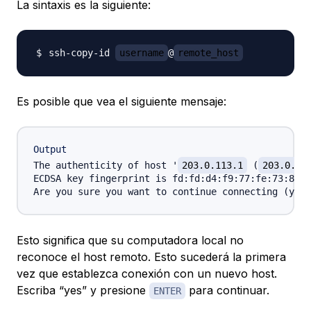
La sintaxis es la siguiente:
ssh-copy-id 
username
@
remote_host
Es posible que vea el siguiente mensaje:
Output
The authenticity of host '
203.0.113.1
 (
203.0.11
ECDSA key fingerprint is fd:fd:d4:f9:77:fe:73:84:e
Are you sure you want to continue connecting (yes/
Esto significa que su computadora local no
reconoce el host remoto. Esto sucederá la primera
vez que establezca conexión con un nuevo host.
Escriba “yes” y presione
para continuar.
ENTER