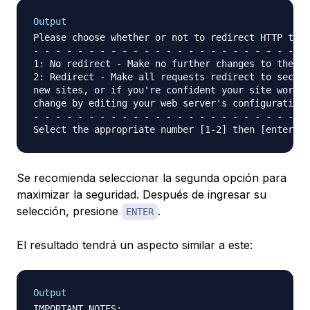
Output
Please choose whether or not to redirect HTTP traf
- - - - - - - - - - - - - - - - - - - - - - - - - 
1: No redirect - Make no further changes to the we
2: Redirect - Make all requests redirect to secure
new sites, or if you're confident your site works 
change by editing your web server's configuration.

- - - - - - - - - - - - - - - - - - - - - - - - - 
Se recomienda seleccionar la segunda opción para
maximizar la seguridad. Después de ingresar su
selección, presione
.
ENTER
El resultado tendrá un aspecto similar a este:
Output
IMPORTANT NOTES:
