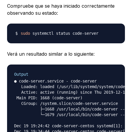
Compruebe que se haya iniciado correctamente
observando su estado:
sudo
Verá un resultado similar a lo siguiente:
Output
● code-server.service - code-server

   Loaded: loaded (/usr/lib/systemd/system/code-se
   Active: active (running) since Thu 2019-12-19 1
 Main PID: 1668 (code-server)

   CGroup: /system.slice/code-server.service

           ├─1668 /usr/local/bin/code-server --hos
           └─1679 /usr/local/bin/code-server --hos
Dec 19 19:24:42 code-server-centos systemd[1]: Sta
Dec 19 19:24:44 code-server-centos code-server[166