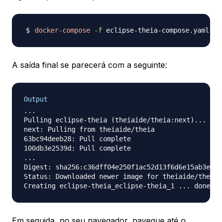
docker-compose
-f
 eclipse-theia-compose.yaml up
A saída final se parecerá com a seguinte:
Output
...

Pulling eclipse-theia (theiaide/theia:next)...

next: Pulling from theiaide/theia

63bc94deeb28: Pull complete

100db3e2539d: Pull complete

...

Digest: sha256:c36dff04e250f1ac52d13f6d6e15ab3e9b8
Status: Downloaded newer image for theiaide/theia:
Em seguida, no seu navegador, navegue até o