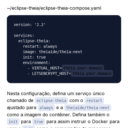
~/eclipse-theia/eclipse-theia-compose.yaml
version: '2.2'

services:

  eclipse-theia:

    restart: always

    image: theiaide/theia:next

    init: true

    environment:

      - VIRTUAL_HOST=
theia.your-domain
      - LETSENCRYPT_HOST=
theia.your-domain
Nesta configuração, defina um serviço único
chamado de
com o
eclipse-theia
restart
ajustado para
e a
always
theiaide/theia:next
como a imagem do contêiner. Defina também o
para
para assim instruir o Docker para
init
true