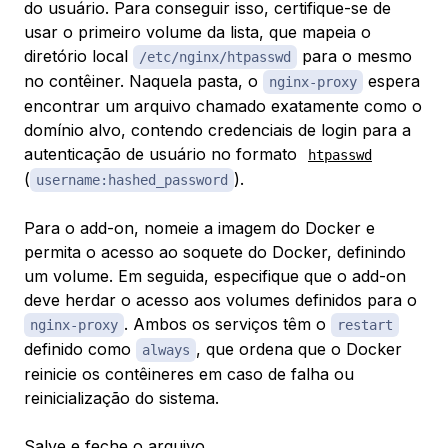
do usuário. Para conseguir isso, certifique-se de
usar o primeiro volume da lista, que mapeia o
diretório local
para o mesmo
/etc/nginx/htpasswd
no contêiner. Naquela pasta, o
espera
nginx-proxy
encontrar um arquivo chamado exatamente como o
domínio alvo, contendo credenciais de login para a
autenticação de usuário no formato
htpasswd
(
).
username:hashed_password
Para o add-on, nomeie a imagem do Docker e
permita o acesso ao soquete do Docker, definindo
um volume. Em seguida, especifique que o add-on
deve herdar o acesso aos volumes definidos para o
. Ambos os serviços têm o
nginx-proxy
restart
definido como
, que ordena que o Docker
always
reinicie os contêineres em caso de falha ou
reinicialização do sistema.
Salve e feche o arquivo.