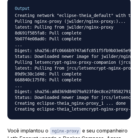
Output
Creating network "eclipse-theia_default" with the 
Pulling nginx-proxy (jwilder/nginx-proxy:)...

latest: Pulling from jwilder/nginx-proxy

8d691f585fa8: Pull complete

5b07f4e08ad0: Pull complete

...

Digest: sha256:dfc0666b9747a6fc851f5fb9b03e65e957b
Status: Downloaded newer image for jwilder/nginx-p
Pulling letsencrypt-nginx-proxy-companion (jrcs/le
latest: Pulling from jrcs/letsencrypt-nginx-proxy-
89d9c30c1d48: Pull complete

668840c175f8: Pull complete

...

Digest: sha256:a8d369d84079a923fdec8ce2f85827917a1
Status: Downloaded newer image for jrcs/letsencryp
Creating eclipse-theia_nginx-proxy_1 ... done

Você implantou o
e seu companheiro
nginx-proxy