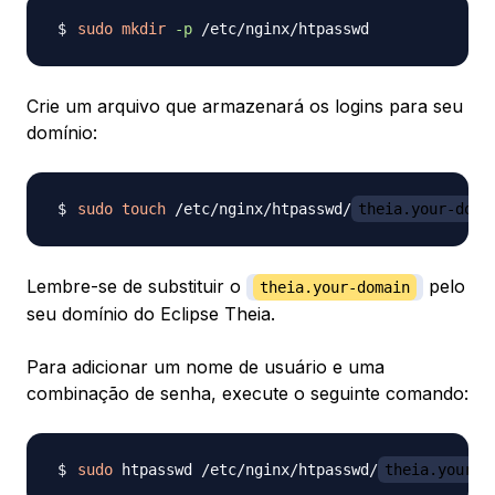
sudo
mkdir
-p
Crie um arquivo que armazenará os logins para seu
domínio:
sudo
touch
 /etc/nginx/htpasswd/
theia.your-doma
Lembre-se de substituir o
pelo
theia.your-domain
seu domínio do Eclipse Theia.
Para adicionar um nome de usuário e uma
combinação de senha, execute o seguinte comando:
sudo
 htpasswd /etc/nginx/htpasswd/
theia.your-d