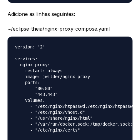
Adicione as linhas seguintes:
~/eclipse-theia/nginx-proxy-compose.yaml
version: '2'

services:

  nginx-proxy:

    restart: always

    image: jwilder/nginx-proxy

    ports:

      - "80:80"

      - "443:443"

    volumes:

      - "/etc/nginx/htpasswd:/etc/nginx/htpasswd"

      - "/etc/nginx/vhost.d"

      - "/usr/share/nginx/html"

      - "/var/run/docker.sock:/tmp/docker.sock:ro"

      - "/etc/nginx/certs"
