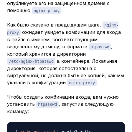
опубликуете его на защищенном домене с
помощью
.
nginx-proxy
Как было сказано в предыдущем шаге,
nginx-
ожидает увидеть комбинации для входа
proxy
в файле с именем, соответствующим
выделенному домену, в формате
,
htpasswd
который хранится в директории
в контейнере. Локальная
/etc/nginx/htpasswd
директория, которая сопоставлена с
виртуальной, не должна быть ее копией, как мы
указали в конфигурации
.
nginx-proxy
Чтобы создать комбинации входа, вам нужно
установить
, запустив следующую
htpasswd
команду:
sudo
apt
install