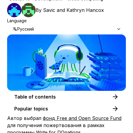
By
Savic
and
Kathryn Hancox
Language
Русский
Table of contents
Popular topics
Автор выбрал
фонд Free and Open Source Fund
для получения пожертвования в рамках
программы
Write for DOnations
.