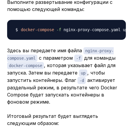
Выполните развертывание конфигурации с
помощью следующей команды:
docker-compose
-f
 nginx-proxy-compose.yaml up 
-
Здесь вы передаете имя файла
nginx-proxy-
с параметром
для команды
compose.yaml
-f
, которая указывает файл для
docker-compose
запуска. Затем вы передаете
, чтобы
up
запустить контейнеры. Флаг
активирует
-d
раздельный режим, в результате чего Docker
Compose будет запускать контейнеры в
фоновом режиме.
Итоговый результат будет выглядеть
следующим образом: