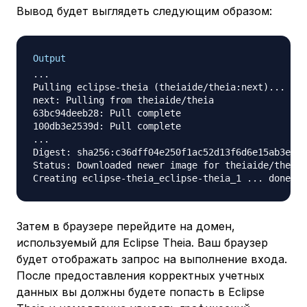
Вывод будет выглядеть следующим образом:
Output
...

Pulling eclipse-theia (theiaide/theia:next)...

next: Pulling from theiaide/theia

63bc94deeb28: Pull complete

100db3e2539d: Pull complete

...

Digest: sha256:c36dff04e250f1ac52d13f6d6e15ab3e9b8
Status: Downloaded newer image for theiaide/theia:
Затем в браузере перейдите на домен,
используемый для Eclipse Theia. Ваш браузер
будет отображать запрос на выполнение входа.
После предоставления корректных учетных
данных вы должны будете попасть в Eclipse