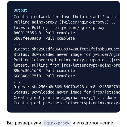
Output
Creating network "eclipse-theia_default" with the 
Pulling nginx-proxy (jwilder/nginx-proxy:)...

latest: Pulling from jwilder/nginx-proxy

8d691f585fa8: Pull complete

5b07f4e08ad0: Pull complete

...

Digest: sha256:dfc0666b9747a6fc851f5fb9b03e65e957b
Status: Downloaded newer image for jwilder/nginx-p
Pulling letsencrypt-nginx-proxy-companion (jrcs/le
latest: Pulling from jrcs/letsencrypt-nginx-proxy-
89d9c30c1d48: Pull complete

668840c175f8: Pull complete

...

Digest: sha256:a8d369d84079a923fdec8ce2f85827917a1
Status: Downloaded newer image for jrcs/letsencryp
Creating eclipse-theia_nginx-proxy_1 ... done

Вы развернули
и его дополнение
nginx-proxy