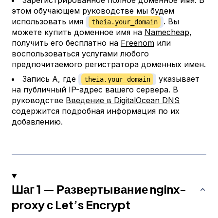
Зарегистрированное полное доменное имя. В
этом обучающем руководстве мы будем
использовать имя
. Вы
theia.your_domain
можете купить доменное имя на
Namecheap
,
получить его бесплатно на
Freenom
или
воспользоваться услугами любого
предпочитаемого регистратора доменных имен.
Запись A, где
указывает
theia.your_domain
на публичный IP-адрес вашего сервера. В
руководстве
Введение в DigitalOcean DNS
содержится подробная информация по их
добавлению.
Шаг 1 — Развертывание nginx-
proxy с Let’s Encrypt