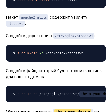
Пакет
содержит утилиту
apache2-utils
.
htpasswd
Создайте директорию
:
/etc/nginx/htpasswd
sudo
mkdir
-p
Создайте файл, который будет хранить логины
для вашего домена:
sudo
touch
 /etc/nginx/htpasswd/
theia.your_doma
Обязательно замените
на
theia.your_domain