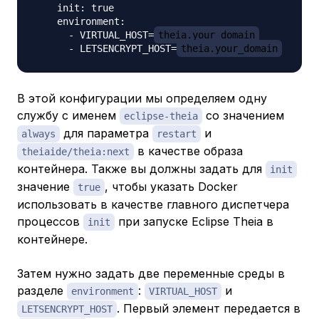
    init: true

    environment:

      - VIRTUAL_HOST=
theia.your_domain
      - LETSENCRYPT_HOST=
theia.your_domain
В этой конфигурации мы определяем одну
службу с именем
со значением
eclipse-theia
для параметра
и
always
restart
в качестве образа
theiaide/theia:next​​​
контейнера. Также вы должны задать для
init
значение
, чтобы указать Docker
true
использовать в качестве главного диспетчера
процессов
при запуске Eclipse Theia в
init
контейнере.
Затем нужно задать две переменные среды в
разделе
:
и
environment
VIRTUAL_HOST
. Первый элемент передается в
LETSENCRYPT_HOST