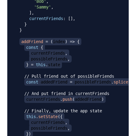
'Bob'
,
'Sammy'
,
]
,
currentFriends
:
[
]
,
}
}
addFriend
=
(
index
)
=>
{
const
{
currentFriends
,
possibleFriends
,
}
=
this
.
state
// Pull friend out of possibleFriends
const
 addedFriend 
=
 possibleFriends
.
splice
(
in
// And put friend in currentFriends
currentFriends
.
push
(
addedFriend
)
// Finally, update the app state
this
.
setState
(
{
currentFriends
,
possibleFriends
,
}
)