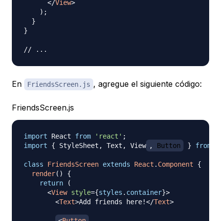
</
View
>
)
;
}
}
// ...
En
, agregue el siguiente código:
FriendsScreen.js
FriendsScreen.js
import
React
from
'react'
;
import
{
StyleSheet
,
Text
,
View
,
Button
}
from
'
class
FriendsScreen
extends
React
.
Component
{
render
(
)
{
return
(
<
View
style
=
{
styles
.
container
}
>
<
Text
>
Add friends here!
</
Text
>
<
Button