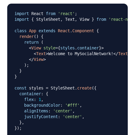
import
React
from
'react'
;
import
{
StyleSheet
,
Text
,
View
}
from
'react-nati
class
App
extends
React
.
Component
{
render
(
)
{
return
(
<
View
style
=
{
styles
.
container
}
>
<
Text
>
Welcome to MySocialNetwork!
</
Text
>
</
View
>
)
;
}
}
const
 styles 
=
StyleSheet
.
create
(
{
container
:
{
flex
:
1
,
backgroundColor
:
'#fff'
,
alignItems
:
'center'
,
justifyContent
:
'center'
,
}
,
}
)
;