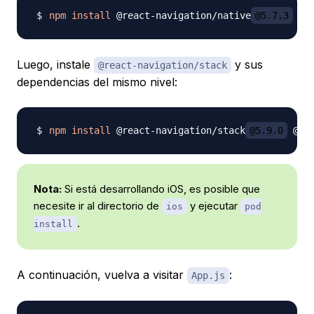
npm
install
 @react-navigation/native
@5.7.3
Luego, instale
y sus
@react-navigation/stack
dependencias del mismo nivel:
npm
install
 @react-navigation/stack
@5.9.0
 @re
Nota:
Si está desarrollando iOS, es posible que
necesite ir al directorio de
y ejecutar
ios
pod
.
install
A continuación, vuelva a visitar
:
App.js