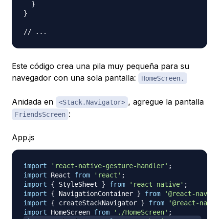
}
}
// ...
Este código crea una pila muy pequeña para su
navegador con una sola pantalla:
HomeScreen.
Anidada en
, agregue la pantalla
<Stack.Navigator>
:
FriendsScreen
App.js
import
'react-native-gesture-handler'
;
import
React
from
'react'
;
import
{
StyleSheet
}
from
'react-native'
;
import
{
NavigationContainer
}
from
'@react-naviga
import
{
 createStackNavigator 
}
from
'@react-navig
import
HomeScreen
from
'./HomeScreen'
;