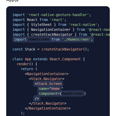
import
'react-native-gesture-handler'
;
import
React
from
'react'
;
import
{
StyleSheet
}
from
'react-native'
;
import
{
NavigationContainer
}
from
'@react-naviga
import
{
 createStackNavigator 
}
from
'@react-navig
import
HomeScreen
from
'./HomeScreen'
;
const
Stack
=
createStackNavigator
(
)
;
class
App
extends
React
.
Component
{
render
(
)
{
return
(
<
NavigationContainer
>
<
Stack.Navigator
>
<
Stack.Screen
name
=
"
Home
"
component
=
{
HomeScreen
}
/>
</
Stack.Navigator
>
</
NavigationContainer
>
)
;