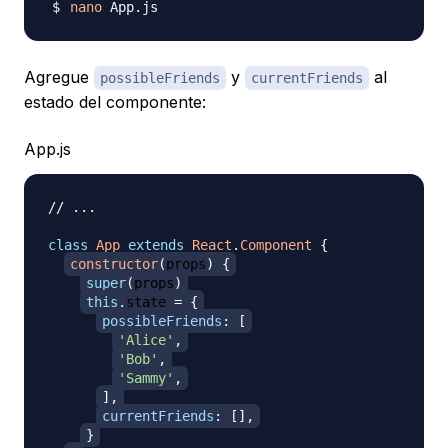
nano
Agregue
y
al
possibleFriends
currentFriends
estado del componente:
App.js
// ...
class
App
extends
React
.
Component
{
constructor
(
props
)
{
super
(
props
)
this
.
state
=
{
possibleFriends
:
[
'Alice'
,
'Bob'
,
'Sammy'
,
]
,
currentFriends
:
[
]
,
}