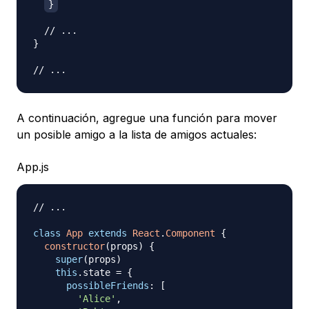
}
// ...
}
// ...
A continuación, agregue una función para mover
un posible amigo a la lista de amigos actuales:
App.js
// ...
class
App
extends
React
.
Component
{
constructor
(
props
)
{
super
(
props
)
this
.
state
=
{
possibleFriends
:
[
'Alice'
,