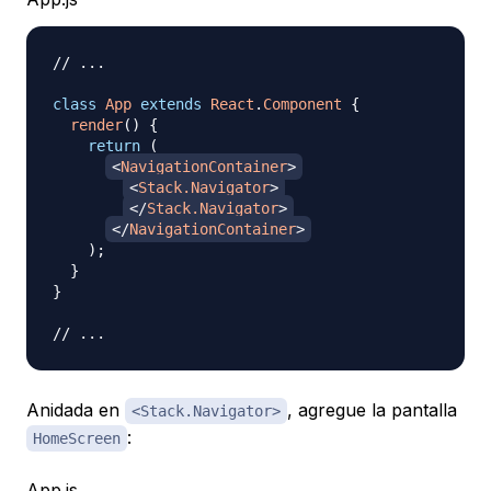
// ...
class
App
extends
React
.
Component
{
render
(
)
{
return
(
<
NavigationContainer
>
<
Stack.Navigator
>
</
Stack.Navigator
>
</
NavigationContainer
>
)
;
}
}
// ...
Anidada en
, agregue la pantalla
<Stack.Navigator>
:
HomeScreen
App.js