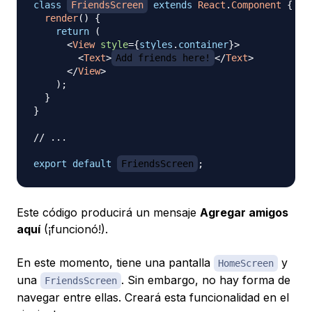
class
FriendsScreen
extends
React
.
Component
{
render
(
)
{
return
(
<
View
style
=
{
styles
.
container
}
>
<
Text
>
Add friends here!
</
Text
>
</
View
>
)
;
}
}
// ...
export
default
FriendsScreen
;
Este código producirá un mensaje
Agregar amigos
aquí
(¡funcionó!).
En este momento, tiene una pantalla
y
HomeScreen
una
. Sin embargo, no hay forma de
FriendsScreen
navegar entre ellas. Creará esta funcionalidad en el