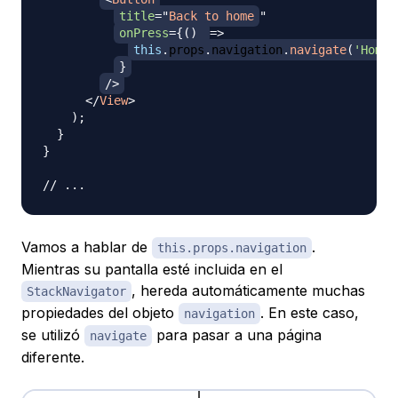
title
=
"
Back to home
"
onPress
=
{
(
)
=>
this
.
props
.
navigation
.
navigate
(
'Home'
}
/>
</
View
>
)
;
}
}
// ...
Vamos a hablar de
.
this.props.navigation
Mientras su pantalla esté incluida en el
, hereda automáticamente muchas
StackNavigator
propiedades del objeto
. En este caso,
navigation
se utilizó
para pasar a una página
navigate
diferente.