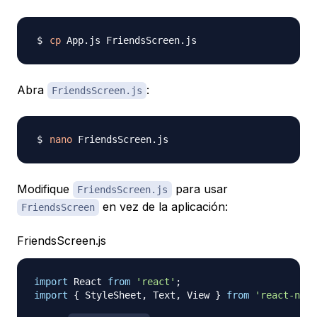
cp
Abra
:
FriendsScreen.js
nano
Modifique
para usar
FriendsScreen.js
en vez de la aplicación:
FriendsScreen
FriendsScreen.js
import
React
from
'react'
;
import
{
StyleSheet
,
Text
,
View
}
from
'react-nati