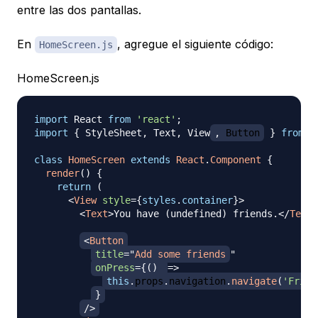
entre las dos pantallas.
En
, agregue el siguiente código:
HomeScreen.js
HomeScreen.js
import
React
from
'react'
;
import
{
StyleSheet
,
Text
,
View
,
Button
}
from
'
class
HomeScreen
extends
React
.
Component
{
render
(
)
{
return
(
<
View
style
=
{
styles
.
container
}
>
<
Text
>
You have (undefined) friends.
</
Text
>
<
Button
title
=
"
Add some friends
"
onPress
=
{
(
)
=>
this
.
props
.
navigation
.
navigate
(
'Frien
}
/>