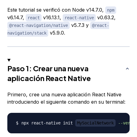
Este tutorial se verificó con Node v14.7.0,
npm
v6.14.7,
v16.13.1,
v0.63.2,
react
react-native
v5.7.3 y
@react-navigation/native
@react-
v5.9.0.
navigation/stack
Paso 1: Crear una nueva
aplicación React Native
Primero, cree una nueva aplicación React Native
introduciendo el siguiente comando en su terminal:
npx react-native init 
MySocialNetwork
--versi