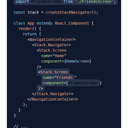
import
FriendsScreen
from
'./FriendsScreen'
;
const
Stack
=
createStackNavigator
(
)
;
class
App
extends
React
.
Component
{
render
(
)
{
return
(
<
NavigationContainer
>
<
Stack.Navigator
>
<
Stack.Screen
name
=
"
Home
"
component
=
{
HomeScreen
}
/>
<
Stack.Screen
name
=
"
Friends
"
component
=
{
FriendsScreen
}
/>
</
Stack.Navigator
>
</
NavigationContainer
>
)
;
}
}
// ...