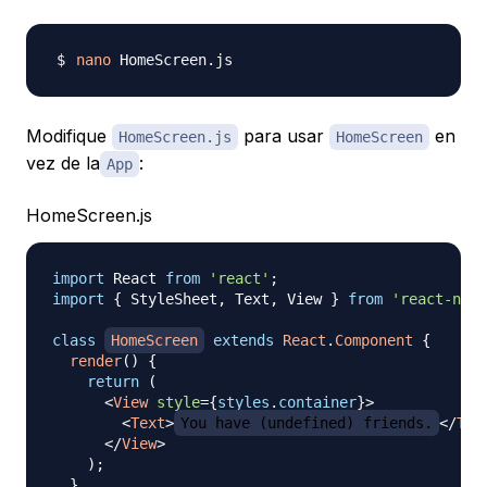
nano
Modifique
para usar
en
HomeScreen.js
HomeScreen
vez de la
:
App
HomeScreen.js
import
React
from
'react'
;
import
{
StyleSheet
,
Text
,
View
}
from
'react-nati
class
HomeScreen
extends
React
.
Component
{
render
(
)
{
return
(
<
View
style
=
{
styles
.
container
}
>
<
Text
>
You have (undefined) friends.
</
Tex
</
View
>
)
;
}