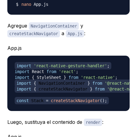
nano
Agregue
y
NavigationContainer
a
:
createStackNavigator
App.js
App.js
import
'react-native-gesture-handler'
;
import
React
from
'react'
;
import
{
StyleSheet
}
from
'react-native'
;
import
{
NavigationContainer
}
from
'@react-navig
import
{
 createStackNavigator 
}
from
'@react-navi
const
Stack
=
createStackNavigator
(
)
;
Luego, sustituya el contenido de
:
render
App.js