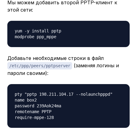
Мы можем добавить второй PPTP-клиент к
этой сети:
yum -y install pptp

Добавьте необходимые строки в файл
(заменяя логины и
/etc/ppp/peers/pptpserver
пароли своими):
pty "pptp 198.211.104.17 --nolaunchpppd"

name box2

password 239Aok24ma

remotename PPTP
