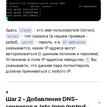
Здесь
- это имя пользователя (логин),
сlient
- тип сервиса (в нашем примере -
server
pptpd),
- пароль, а в
secret
IP addresses
указывается, какие IP-адреса могут
авторизоваться (с данным логином и паролем).
Установив в поле IP-адресов звёздочку
Вы
*
указываете, что данная пара логин/пароль
должна приниматься с любого IP.
Шаг 2 - Добавление DNS-
серверов в /etc/ppp/pptpd-