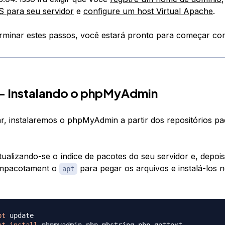
S para seu servidor
e
configure um host Virtual Apache
.
rminar estes passos, você estará pronto para começar com
 — Instalando o phpMyAdmin
, instalaremos o phpMyAdmin a partir dos repositórios p
atualizando-se o índice de pacotes do seu servidor e, depoi
empacotament o
para pegar os arquivos e instalá-los 
apt
pt
pt
install