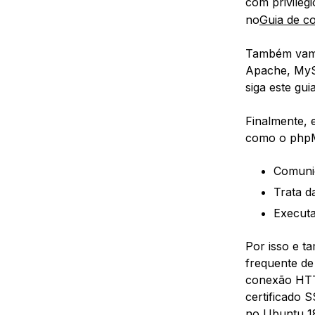
com privilég
no
Guia de co
Também vamo
Apache, MySQ
siga este gui
Finalmente, 
como o phpM
Comunic
Trata d
Executa
Por isso e t
frequente d
conexão HTTP
certificado 
no Ub
untu 1