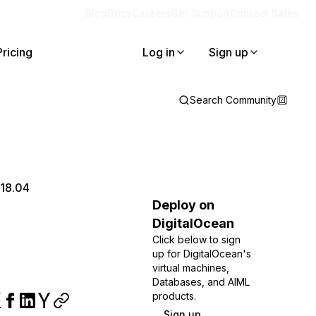
Blog
Docs
Careers
Get Support
Contact Sales
Pricing
Log in
Sign up
Search Community
 18.04
Deploy on
DigitalOcean
Click below to sign
up for DigitalOcean's
virtual machines,
Databases, and AIML
products.
Sign up