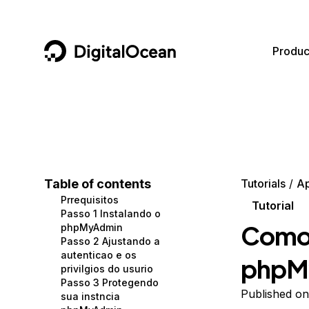
DigitalOcean
Produc
Featured AI Products
AI/ML
Community
Become a Partner
Compute
CMS
Documentation
Marketplace
Containers and Images
Data and IoT
Developer Tools
Table of contents
Tutorials
A
Prrequisitos
Managed Databases
Developer Tools
Get Involved
Tutorial
Passo 1 Instalando o
Como 
phpMyAdmin
Management and Dev Tools
Gaming and Media
Utilities and Help
Passo 2 Ajustando a
autenticao e os
phpMy
Networking
Hosting
privilgios do usurio
Passo 3 Protegendo
Security
Security and Networking
Published o
sua instncia