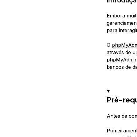
Embora muito
gerenciamen
para interag
O
phpMyAdm
através de u
phpMyAdmin 
bancos de d
Pré-requ
Antes de com
Primeirament