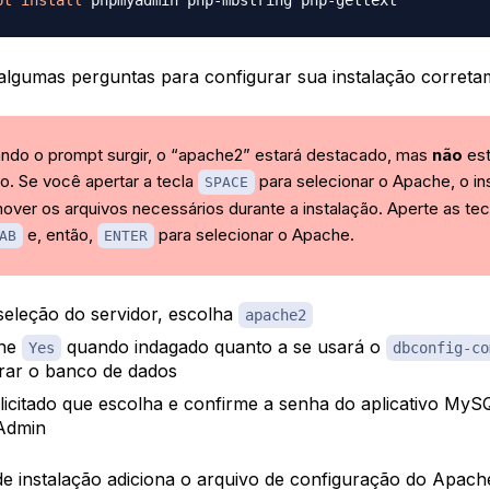
 algumas perguntas para configurar sua instalação correta
ndo o prompt surgir, o “apache2” estará destacado, mas
não
est
o. Se você apertar a tecla
para selecionar o Apache, o in
SPACE
mover os arquivos necessários durante a instalação. Aperte as tec
e, então,
para selecionar o Apache.
AB
ENTER
seleção do servidor, escolha
apache2
one
quando indagado quanto a se usará o
Yes
dbconfig-co
rar o banco de dados
licitado que escolha e confirme a senha do aplicativo MyS
Admin
e instalação adiciona o arquivo de configuração do Apach