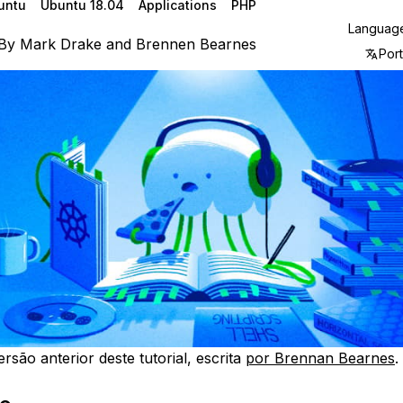
untu
Ubuntu 18.04
Applications
PHP
Languag
By
Mark Drake
and
Brennen Bearnes
Por
rsão anterior deste tutorial, escrita
por Brennan Bearnes
.
ão