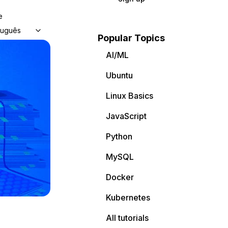
e
tuguês
Popular Topics
AI/ML
Ubuntu
Linux Basics
JavaScript
Python
MySQL
Docker
Kubernetes
All tutorials