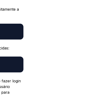
citamente a
idas:
 fazer login
ssário
s para