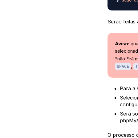
Serão feitas
Aviso:
qua
selecionad
*não *irá 
,
SPACE
T
Para a 
Seleci
configu
Será so
phpMy
O processo d