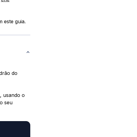
 este guia.
adrão do
s, usando o
no seu