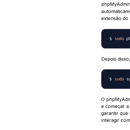
phpMyAdmin 
automaticame
extensão d
sudo
Depois disso
sudo
O phpMyAdmin
e começar a 
garantir que
interagir co