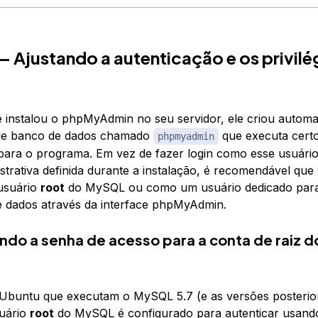
— Ajustando a autenticação e os privilé
instalou o phpMyAdmin no seu servidor, ele criou autom
de banco de dados chamado
que executa cert
phpmyadmin
para o programa. Em vez de fazer login como esse usuári
strativa definida durante a instalação, é recomendável que
usuário
root
do MySQL ou como um usuário dedicado para
 dados através da interface phpMyAdmin.
ndo a senha de acesso para a conta de raiz d
Ubuntu que executam o MySQL 5.7 (e as versões posterior
suário
root
do MySQL é configurado para autenticar usando