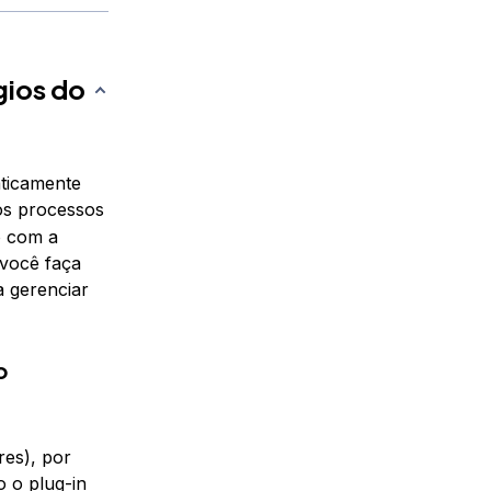
gios do
aticamente
os processos
o com a
 você faça
 gerenciar
o
es), por
 o plug-in