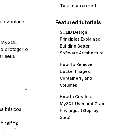
Talk to an expert
m à vontade
Featured tutorials
SOLID Design
Principles Explained:
 o MySQL
Building Better
 e proteger o
Software Architecture
ar seus
How To Remove
Docker Images,
Containers, and
Volumes
How to Create a
MySQL User and Grant
s básicos.
Privileges (Step-by-
Step)
* rai**z