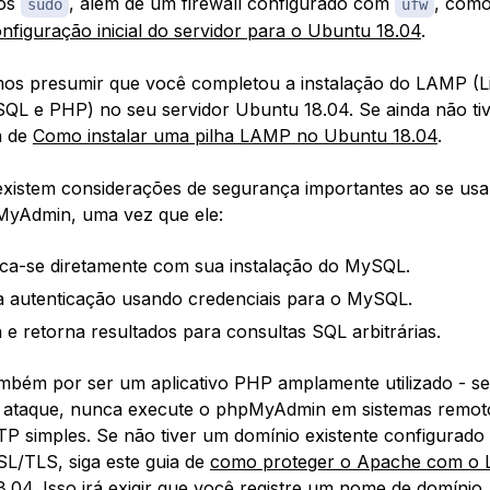
ios
, além de um firewall configurado com
, como
sudo
ufw
nfiguração inicial do servidor para o Ubuntu 18.04
.
s presumir que você completou a instalação do LAMP (L
L e PHP) no seu servidor Ubuntu 18.04. Se ainda não tiver
a de
Como instalar uma pilha LAMP no Ubuntu 18.04
.
existem considerações de segurança importantes ao se usa
yAdmin, uma vez que ele:
a-se diretamente com sua instalação do MySQL.
a autenticação usando credenciais para o MySQL.
 e retorna resultados para consultas SQL arbitrárias.
ambém por ser um aplicativo PHP amplamente utilizado - s
e ataque, nunca execute o phpMyAdmin em sistemas remo
 simples. Se não tiver um domínio existente configurad
SSL/TLS, siga este guia de
como proteger o Apache com o L
8.04. Isso irá exigir que você
registre um nome de domínio