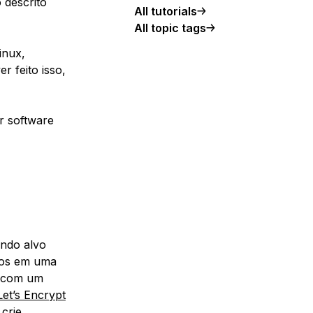
 descrito
All tutorials
All topic tags
inux,
 feito isso,
r software
endo alvo
tos em uma
o com um
et’s Encrypt
,
crie