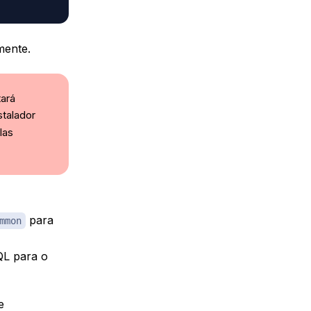
mente.
ará
stalador
las
para
mmon
QL para o
e