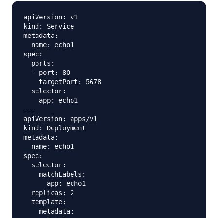
apiVersion: v1

kind: Service

metadata:

  name: echo1

spec:

  ports:

  - port: 80

    targetPort: 5678

  selector:

    app: echo1

---

apiVersion: apps/v1

kind: Deployment

metadata:

  name: echo1

spec:

  selector:

    matchLabels:

      app: echo1

  replicas: 2

  template:

    metadata:
