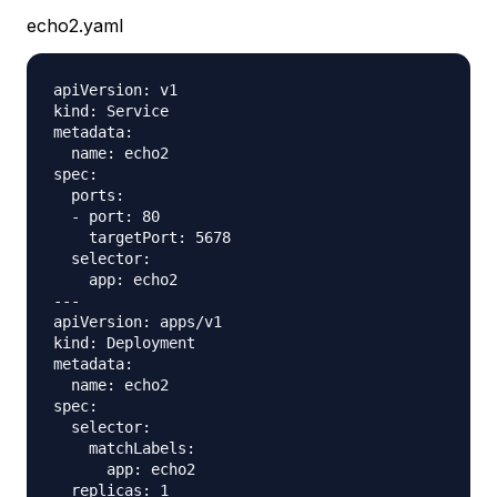
echo2.yaml
apiVersion: v1

kind: Service

metadata:

  name: echo2

spec:

  ports:

  - port: 80

    targetPort: 5678

  selector:

    app: echo2

---

apiVersion: apps/v1

kind: Deployment

metadata:

  name: echo2

spec:

  selector:

    matchLabels:

      app: echo2

  replicas: 1
