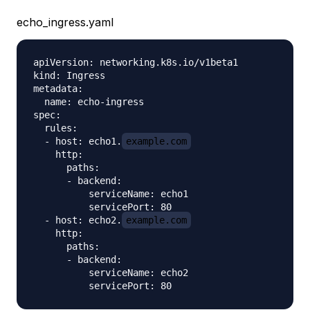
echo_ingress.yaml
apiVersion: networking.k8s.io/v1beta1

kind: Ingress

metadata:

  name: echo-ingress

spec:

  rules:

  - host: echo1.
example.com
    http:

      paths:

      - backend:

          serviceName: echo1

          servicePort: 80

  - host: echo2.
example.com
    http:

      paths:

      - backend:

          serviceName: echo2
