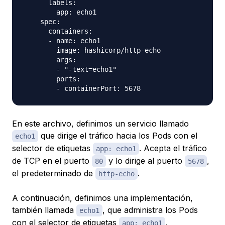
      labels:

        app: echo1

    spec:

      containers:

      - name: echo1

        image: hashicorp/http-echo

        args:

        - "-text=echo1"

        ports:

En este archivo, definimos un servicio llamado
que dirige el tráfico hacia los Pods con el
echo1
selector de etiquetas
. Acepta el tráfico
app: echo1
de TCP en el puerto
y lo dirige al puerto
,
80
5678
el predeterminado de
.
http-echo
A continuación, definimos una implementación,
también llamada
, que administra los Pods
echo1
con el
selector de etiquetas
.
app: echo1