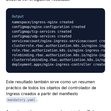
Output
namespace/ingress-nginx created

configmap/nginx-configuration created

configmap/tcp-services created

configmap/udp-services created

serviceaccount/nginx-ingress-serviceaccount create
clusterrole.rbac.authorization.k8s.io/nginx-ingres
role.rbac.authorization.k8s.io/nginx-ingress-role 
rolebinding.rbac.authorization.k8s.io/nginx-ingres
clusterrolebinding.rbac.authorization.k8s.io/nginx
Este resultado también sirve como un resumen
práctico de todos los objetos del controlador de
Ingress creados a partir del manifiesto
.
mandatory.yaml