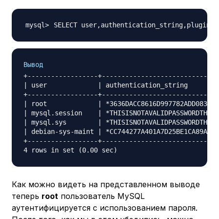
SELECT user,authentication_string,plugin,h
Вывод
+------------------+------------------------------
| user             | authentication_string        
+------------------+------------------------------
| root             | *3636DACC8616D997782ADD0839F9
| mysql.session    | *THISISNOTAVALIDPASSWORDTHATC
| mysql.sys        | *THISISNOTAVALIDPASSWORDTHATC
| debian-sys-maint | *CC744277A401A7D25BE1CA89AFF1
+------------------+------------------------------
Как можно видеть на представленном выводе
теперь
root
пользователь MySQL
аутентифицируется с использованием пароля.