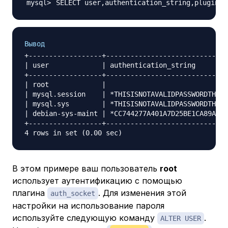
SELECT user,authentication_string,plugin,h
Вывод
+------------------+------------------------------
| user             | authentication_string        
+------------------+------------------------------
| root             |                              
| mysql.session    | *THISISNOTAVALIDPASSWORDTHATC
| mysql.sys        | *THISISNOTAVALIDPASSWORDTHATC
| debian-sys-maint | *CC744277A401A7D25BE1CA89AFF1
+------------------+------------------------------
В этом примере ваш пользователь
root
использует аутентификацию с помощью
плагина
. Для изменения этой
auth_socket
настройки на использование пароля
используйте следующую команду
.
ALTER USER