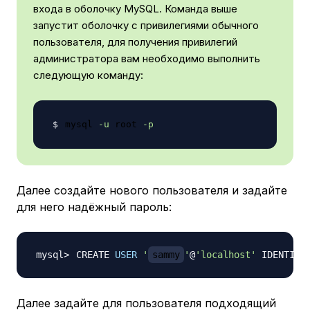
входа в оболочку MySQL. Команда выше
запустит оболочку с привилегиями обычного
пользователя, для получения привилегий
администратора вам необходимо выполнить
следующую команду:
mysql 
-u
 root 
-p
Далее создайте нового пользователя и задайте
для него надёжный пароль:
CREATE 
USER
'
sammy
'
@
'localhost'
 IDENTIFI
Далее задайте для пользователя подходящий