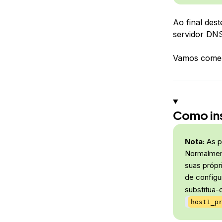
Ao final des
servidor DN
Vamos começa
Como ins
Nota:
As p
Normalment
suas própr
de configu
substitua-
host1_p