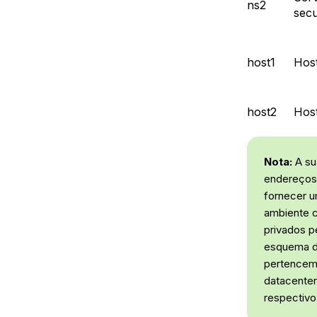
ns2
sec
host1
Host
host2
Host
Nota:
A su
endereços 
fornecer u
ambiente c
privados p
esquema d
pertencem 
datacenter
respectivo