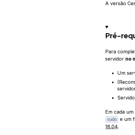
A versão Cen
Pré-requ
Para completa
servidor
no 
Um serv
(Recom
servido
Servido
Em cada um d
e um f
sudo
18.04
.