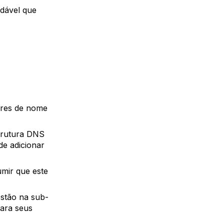
ndável que
ores de nome
strutura DNS
de adicionar
mir que este
estão na sub-
para seus