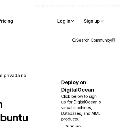
Blog
Docs
Careers
Get Support
Contact Sales
Pricing
Log in
Sign up
Search Community
e privada no
Deploy on
DigitalOcean
Click below to sign
m
up for DigitalOcean's
virtual machines,
Ubuntu
Databases, and AIML
products.
Sign up