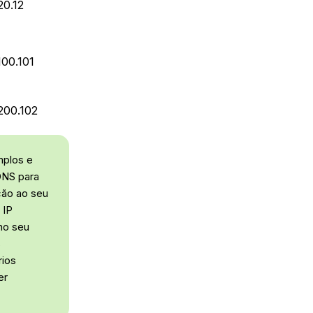
20.12
100.101
200.102
mplos e
DNS para
ção ao seu
 IP
no seu
s
rios
er