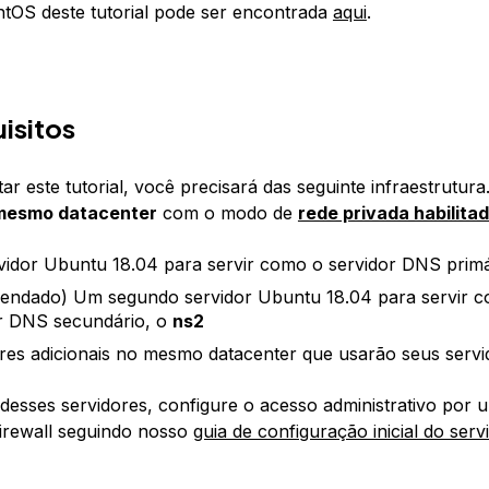
tOS deste tutorial pode ser encontrada
aqui
.
isitos
r este tutorial, você precisará das seguinte infraestrutura
mesmo datacenter
com o modo de
rede privada habilita
idor Ubuntu 18.04 para servir como o servidor DNS primá
endado) Um segundo servidor Ubuntu 18.04 para servir 
r DNS secundário, o
ns2
res adicionais no mesmo datacenter que usarão seus serv
esses servidores, configure o acesso administrativo por 
irewall seguindo nosso
guia de configuração inicial do ser