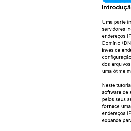
Introduç
Uma parte im
servidores in
endereços I
Domínio (DNS
invés de ende
configuração
dos arquivos
uma ótima ma
Neste tutori
software de
pelos seus s
fornece uma 
endereços IP
expande para