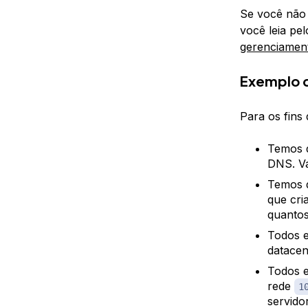
Se você não 
você leia pe
gerenciamen
Exemplo d
Para os fins 
Temos d
DNS. Va
Temos d
que cr
quantos
Todos e
datace
Todos e
rede
1
servido