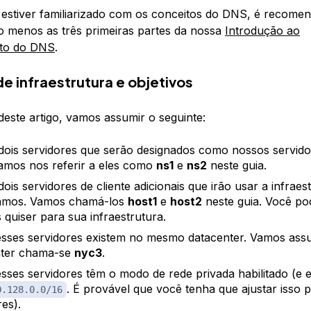
estiver familiarizado com os conceitos do DNS, é recome
lo menos as três primeiras partes da nossa
Introdução ao
to do DNS
.
e infraestrutura e objetivos
deste artigo, vamos assumir o seguinte:
ois servidores que serão designados como nossos servid
mos nos referir a eles como
ns1
e
ns2
neste guia.
ois servidores de cliente adicionais que irão usar a infrae
iamos. Vamos chamá-los
host1
e
host2
neste guia. Você po
 quiser para sua infraestrutura.
sses servidores existem no mesmo datacenter. Vamos assu
nter chama-se
nyc3
.
sses servidores têm o modo de rede privada habilitado (e 
. É provável que você tenha que ajustar isso 
0.128.0.0/16
res).