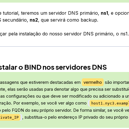
te tutorial, teremos um servidor DNS primário,
ns1
, e opci
S secundário,
ns2
, que servirá como backup.
r pela instalação do nosso servidor DNS primário, o ns1.
talar o BIND nos servidores DNS
assagens que estiverem destacadas em
vermelho
são importa
e, elas serão usadas para denotar algo que precisa ser substitu
ias configurações ou que deve ser modificado ou adicionado a u
ração. Por exemplo, se você ver algo como
host1.nyc3.examp
o pelo FQDN do seu próprio servidor. De forma similar, se você ve
, substitua-o pelo endereço IP privado do seu próprio 
rivate_IP