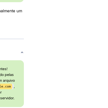
onalmente um
ntes!
ído pelas
m arquivo
,
le.com
r
servidor.