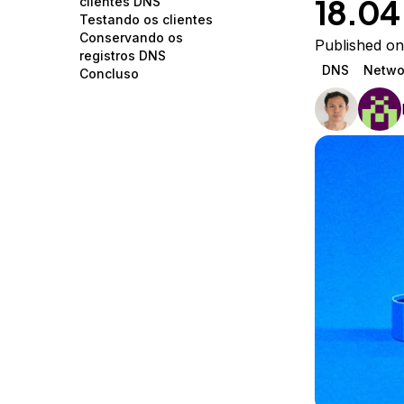
18.04
clientes DNS
Storage
Startups and SMBs
Testando os clientes
Conservando os
Web and App Platforms
Browse all products
Published on
registros DNS
DNS
Netwo
Concluso
See all solutions