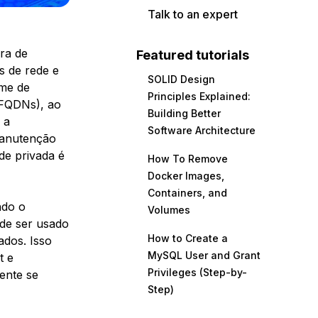
Talk to an expert
ra de
Featured tutorials
es de rede e
SOLID Design
ome de
Principles Explained:
(FQDNs), ao
Building Better
 a
Software Architecture
manutenção
de privada é
How To Remove
Docker Images,
Containers, and
ndo o
Volumes
de ser usado
How to Create a
ados. Isso
MySQL User and Grant
t e
Privileges (Step-by-
ente se
Step)