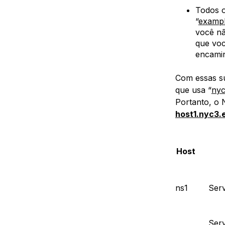
Todos o
“
examp
você nã
que voc
encami
Com essas s
que usa “
nyc
Portanto, o 
host1.nyc3
Host
ns1
Ser
Ser