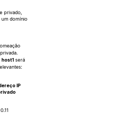
e privado,
r um domínio
 nomeação
privada.
o
host1
será
elevantes:
dereço IP
privado
10.11