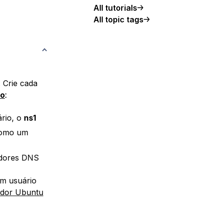
All tutorials
All topic tags
. Crie cada
do
:
rio, o
ns1
como um
idores DNS
um usuário
vidor Ubuntu