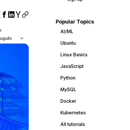
Popular Topics
e
AI/ML
tuguês
Ubuntu
Linux Basics
JavaScript
Python
MySQL
Docker
Kubernetes
All tutorials