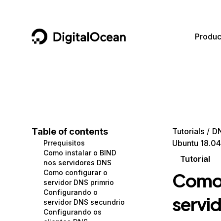
DigitalOcean
Produc
Featured AI Products
AI/ML
Community
Become a Partner
Compute
CMS
Documentation
Marketplace
Containers and Images
Data and IoT
Developer Tools
Table of contents
Tutorials
D
Ubuntu 18.04
Prrequisitos
Managed Databases
Developer Tools
Get Involved
Como instalar o BIND
Tutorial
nos servidores DNS
Management and Dev Tools
Gaming and Media
Utilities and Help
Como configurar o
Como 
servidor DNS primrio
Networking
Hosting
Configurando o
servi
servidor DNS secundrio
Security
Security and Networking
Configurando os