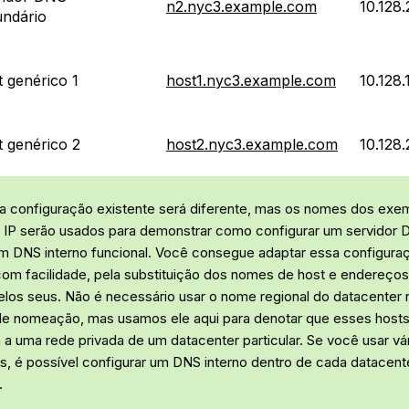
n2.nyc3.example.com
10.128.
undário
 genérico 1
host1.nyc3.example.com
10.128.
 genérico 2
host2.nyc3.example.com
10.128.
a configuração existente será diferente, mas os nomes dos exe
IP serão usados para demonstrar como configurar um servidor 
m DNS interno funcional. Você consegue adaptar essa configura
om facilidade, pela substituição dos nomes de host e endereços
elos seus. Não é necessário usar o nome regional do datacenter 
e nomeação, mas usamos ele aqui para denotar que esses host
a uma rede privada de um datacenter particular. Se você usar vá
s, é possível configurar um DNS interno dentro de cada datacent
.