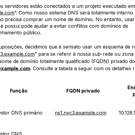
s servidores estão conectados a um projeto executado em
le.com
”. Como nosso sistema DNS será totalmente interno 
o precisa comprar um nome de domínio. No entanto, usa
ê possui pode ajudar a evitar conflitos com domínios de
nhamento público.
uposições, decidimos que é sensato usar um esquema de
3.example.com
” para se referir à nossa sub-rede ou zona 
Nome de domínio totalmente qualificado (FQDN) privado d
.example.com
. Consulte a tabela a seguir com os detalhes r
En
Função
FQDN privado
vidor DNS primário
ns1.nyc3.example.com
10.128.
vidor DNS