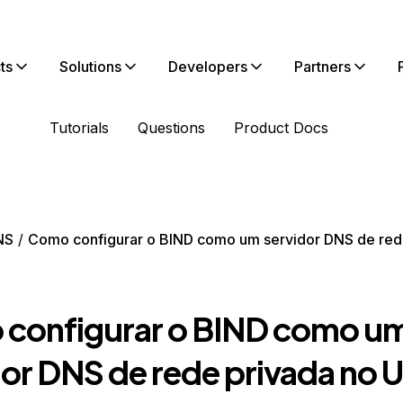
ts
Solutions
Developers
Partners
Tutorials
Questions
Product Docs
NS
Como configurar o BIND como um servidor DNS de red
configurar o BIND como u
dor DNS de rede privada no 