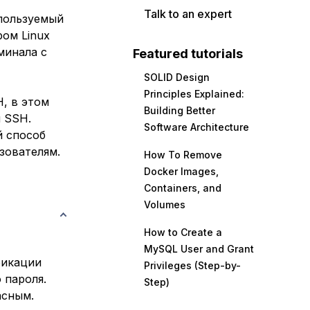
Talk to an expert
пользуемый
ром Linux
минала с
Featured tutorials
SOLID Design
Principles Explained:
, в этом
Building Better
 SSH.
Software Architecture
й способ
зователям.
How To Remove
Docker Images,
Containers, and
Volumes
How to Create a
MySQL User and Grant
фикации
Privileges (Step-by-
 пароля.
Step)
асным.