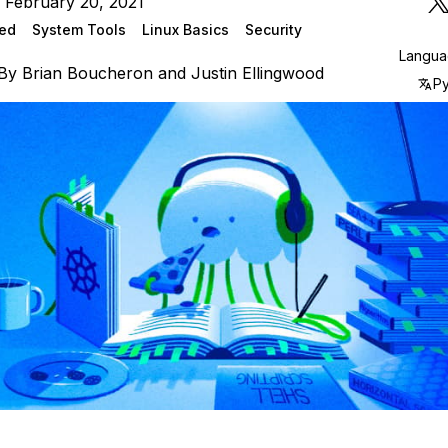
 February 20, 2021
ted
System Tools
Linux Basics
Security
Langu
By
Brian Boucheron
and
Justin Ellingwood
Р