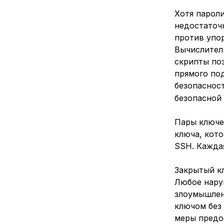
Хотя парол
недостаточ
против упо
Вычислител
скрипты по
прямого по
безопасност
безопасной
Пары ключе
ключа, кот
SSH. Каждая
Закрытый к
Любое нару
злоумышлен
ключом без
меры предо