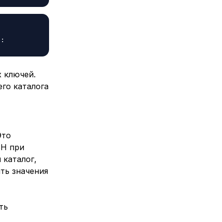
 ключей.
го каталога
Это
SH при
 каталог,
ть значения
ть