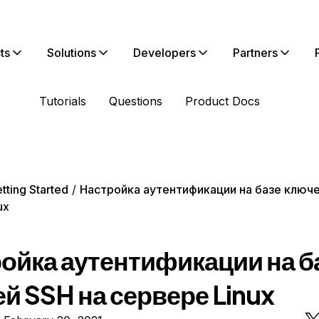
ts
Solutions
Developers
Partners
Tutorials
Questions
Product Docs
tting Started
Настройка аутентификации на базе ключе
ux
ойка аутентификации на б
й SSH на сервере Linux