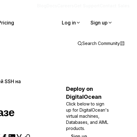
Blog
Docs
Careers
Get Support
Contact Sales
Pricing
Log in
Sign up
Search Community
й SSH на
Deploy on
DigitalOcean
Click below to sign
азе
up for DigitalOcean's
virtual machines,
Databases, and AIML
products.
Sign up