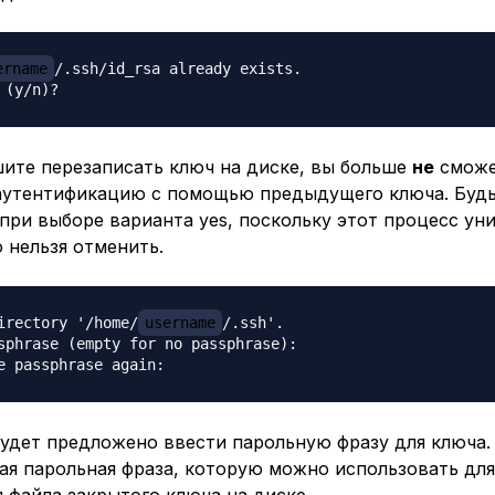
ername
/.ssh/id_rsa already exists.

шите перезаписать ключ на диске, вы больше
не
сможе
аутентификацию с помощью предыдущего ключа. Буд
при выборе варианта yes, поскольку этот процесс ун
о нельзя отменить.
irectory '/home/
username
/.ssh'.

sphrase (empty for no passphrase):

будет предложено ввести парольную фразу для ключа.
ая парольная фраза, которую можно использовать для
 файла закрытого ключа на диске.