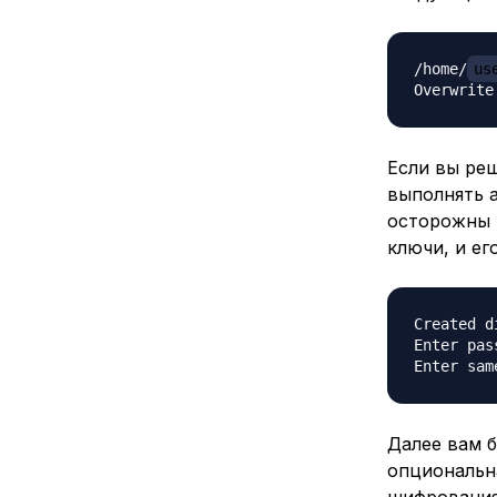
/home/
us
Если вы ре
выполнять 
осторожны 
ключи, и ег
Created d
Enter pas
Далее вам 
опциональн
шифрования