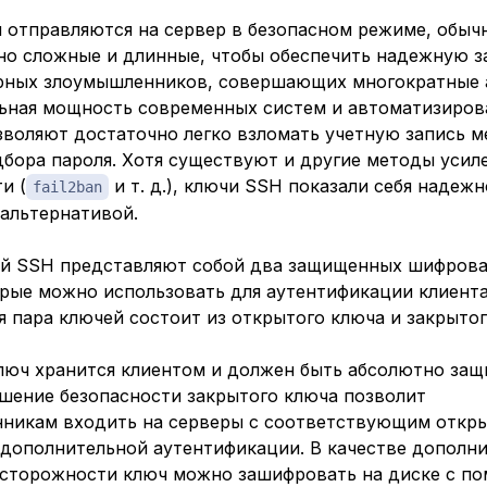
и отправляются на сервер в безопасном режиме, обыч
но сложные и длинные, чтобы обеспечить надежную 
рных злоумышленников, совершающих многократные 
ьная мощность современных систем и автоматизиро
зволяют достаточно легко взломать учетную запись 
дбора пароля. Хотя существуют и другие методы усил
и (
и т. д.), ключи SSH показали себя надежн
fail2ban
 альтернативой.
й SSH представляют собой два защищенных шифров
орые можно использовать для аутентификации клиента
 пара ключей состоит из открытого ключа и закрытог
люч хранится клиентом и должен быть абсолютно защ
шение безопасности закрытого ключа позволит
никам входить на серверы с соответствующим откр
 дополнительной аутентификации. В качестве дополн
сторожности ключ можно зашифровать на диске с п