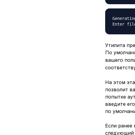
Generatin
Enter fil
Утилита пр
По умолчан
вашего пол
соответств
На этом эта
позволит в
попытке аут
введите его
по умолчан
Если ранее
следующий 