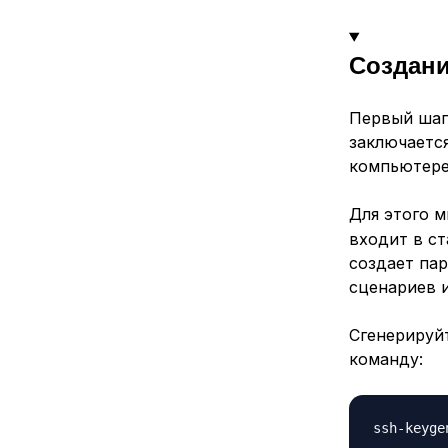
Создани
Первый шаг
заключается
компьютере
Для этого 
входит в с
создает па
сценариев 
Сгенерируй
команду: