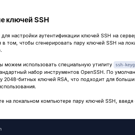
е ключей SSH
 для настройки аутентификации ключей SSH на серве
 в том, чтобы сгенерировать пару ключей SSH на ло
.
мы можем использовать специальную утилиту
ssh-keyg
тандартный набор инструментов OpenSSH. По умолча
ру 2048-битных ключей RSA, что подходит для больши
использования.
те на локальном компьютере пару ключей SSH, введ