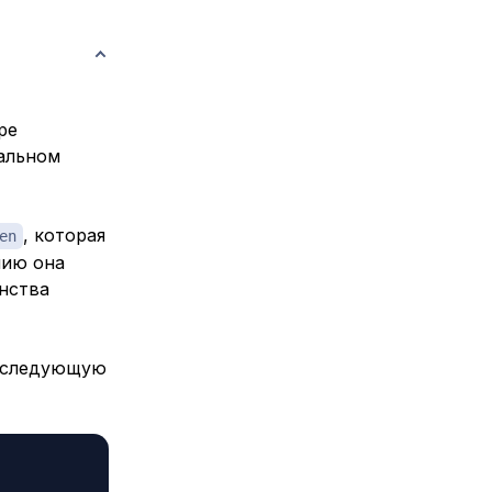
ре
кальном
, которая
en
нию она
нства
я следующую