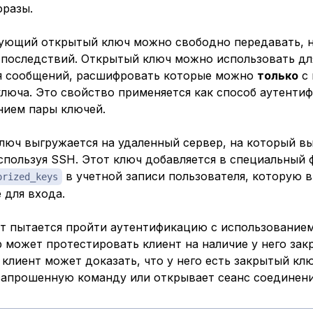
фразы.
ующий открытый ключ можно свободно передавать, н
 последствий. Открытый ключ можно использовать дл
 сообщений, расшифровать которые можно
только
с
люча. Это свойство применяется как способ аутенти
нием пары ключей.
люч выгружается на удаленный сервер, на который вы
спользуя SSH. Этот ключ добавляется в специальный 
в учетной записи пользователя, которую 
orized_keys
 для входа.
нт пытается пройти аутентификацию с использование
 может протестировать клиент на наличие у него зак
 клиент может доказать, что у него есть закрытый кл
запрошенную команду или открывает сеанс соединени