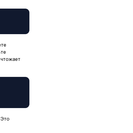
те
ьте
ичтожает
 Это