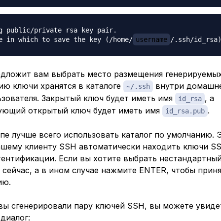
g public/private rsa key pair.

e in which to save the key (/home/
username
едложит вам выбрать место размещения генерируемых
ию ключи хранятся в каталоге
внутри домашне
~/.ssh
ьзователя. Закрытый ключ будет иметь имя
, а
id_rsa
ующий открытый ключ будет иметь имя
.
id_rsa.pub
пе лучше всего использовать каталог по умолчанию. 
ашему клиенту SSH автоматически находить ключи S
ентификации. Если вы хотите выбрать нестандартный
 сейчас, а в ином случае нажмите ENTER, чтобы приня
ию.
 вы сгенерировали пару ключей SSH, вы можете увиде
диалог: