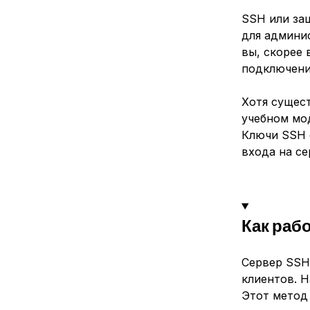
SSH или за
для админис
вы, скорее 
подключени
Хотя сущест
учебном мо
Ключи SSH 
входа на с
Как раб
Сервер SSH
клиентов. 
Этот метод 