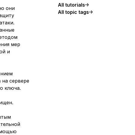
All tutorials
но они
All topic tags
защиту
атаки.
ванные
методом
ения мер
ой и
анием
 на сервере
о ключа.
ищен.
ытым
ительной
омощью