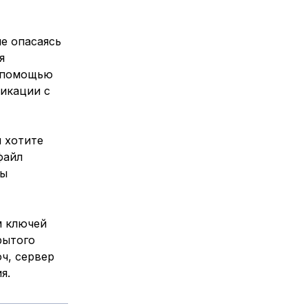
е опасаясь
я
 помощью
фикации с
 хотите
файл
вы
м ключей
рытого
юч, сервер
я.