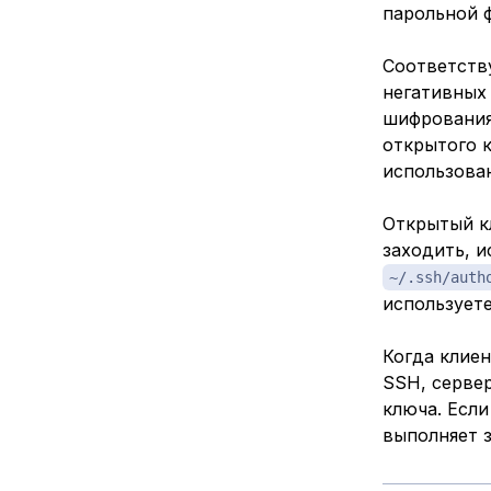
парольной 
Соответств
негативных
шифрования
открытого к
использова
Открытый к
заходить, и
~/.ssh/auth
используете
Когда клие
SSH, сервер
ключа. Если
выполняет 