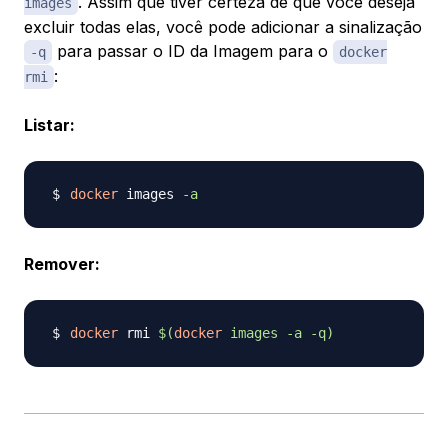
. Assim que tiver certeza de que você deseja
images
excluir todas elas, você pode adicionar a sinalização
para passar o ID da Imagem para o
-q
docker
:
rmi
Listar:
docker
 images 
-a
Remover:
docker
 rmi 
$(
docker
 images 
-a
-q
)