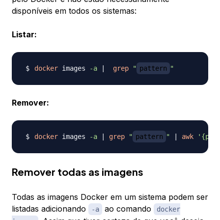
disponíveis em todos os sistemas:
Listar:
docker
 images 
-a
|
grep
"
pattern
"
Remover:
docker
 images 
-a
|
grep
"
pattern
"
|
awk
'{pri
Remover todas as imagens
Todas as imagens Docker em um sistema podem ser
listadas adicionando
ao comando
-a
docker