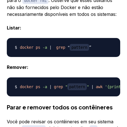
para o
. Observe que esses utilitários
docker rmi
não são fornecidos pelo Docker e não estão
necessariamente disponíveis em todos os sistemas:
Listar:
docker
ps
-a
|
grep
 "
pattern
Remover:
docker
ps
-a
|
grep
"
pattern
"
|
awk
'{print $
Parar e remover todos os contêineres
Você pode revisar os contêineres em seu sistema