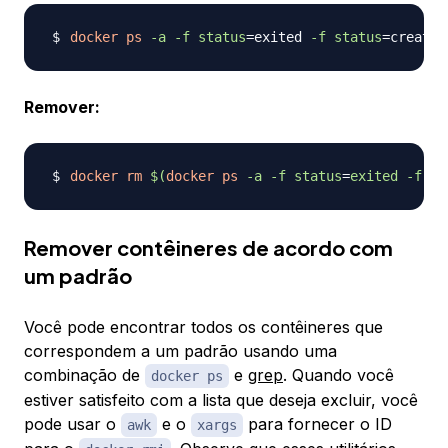
docker
ps
-a
-f
status
=
exited 
-f
status
=
Remover:
docker
rm
$(
docker
ps
-a
-f
status
=
exited 
-f
st
Remover contêineres de acordo com
um padrão
Você pode encontrar todos os contêineres que
correspondem a um padrão usando uma
combinação de
e
grep
. Quando você
docker ps
estiver satisfeito com a lista que deseja excluir, você
pode usar o
e o
para fornecer o ID
awk
xargs