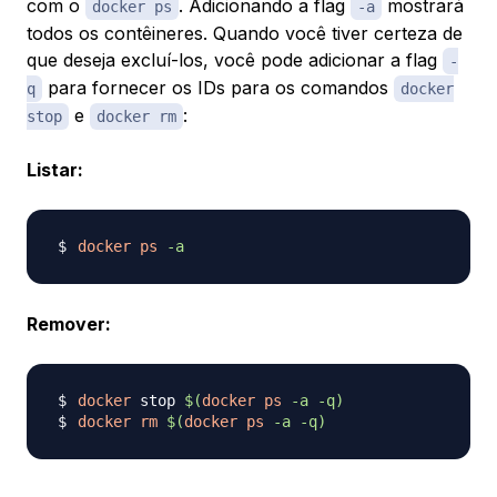
com o
. Adicionando a flag
mostrará
docker ps
-a
todos os contêineres. Quando você tiver certeza de
que deseja excluí-los, você pode adicionar a flag
-
para fornecer os IDs para os comandos
q
docker
e
:
stop
docker rm
Listar:
docker
ps
-a
Remover:
docker
 stop 
$(
docker
ps
-a
-q
)
docker
rm
$(
docker
ps
-a
-q
)