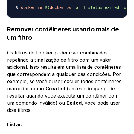
docker
rm
$(
docker
ps
-a
-f
status
=
exited 
-q
)
Remover contêineres usando mais de
um filtro.
Os filtros do Docker podem ser combinados
repetindo a sinalização de filtro com um valor
adicional. Isso resulta em uma lista de contêineres
que correspondem a qualquer das condições. Por
exemplo, se você quiser excluir todos contêineres
marcados como
Created
(um estado que pode
resultar quando você executa um contêiner com
um comando inválido) ou
Exited
, você pode usar
dois filtros:
Listar: