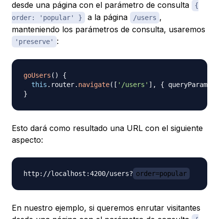
desde una página con el parámetro de consulta
{
a la página
,
order: 'popular' }
/users
manteniendo los parámetros de consulta, usaremos
:
'preserve'
goUsers
(
)
{
this
.
router
.
navigate
(
[
'/users'
]
,
{
 queryParamsHa
}
Esto dará como resultado una URL con el siguiente
aspecto:
http://localhost:4200/users?
order=popular
En nuestro ejemplo, si queremos enrutar visitantes