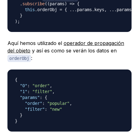
.
subscribe
(
(
params
)
=>
{
this
.
orderObj 
=
{
...
params
.
keys
,
...
params 
}
;
}
)
;
Aquí hemos utilizado el
operador de propagación
del objeto
y así es como se verán los datos en
:
orderObj
{
"0"
:
"order"
,
"1"
:
"filter"
,
"params"
:
{
"order"
:
"popular"
,
"filter"
:
"new"
}
}