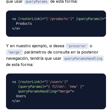
que usar
de esta forma:
queryParams
<
a
[routerLink]
=
"
['/products']
"
[queryParams]
=
"
{ o
</
a
>
Y en nuestro ejemplo, si desea
o
'preserve'
parámetros de consulta en la posterior
'merge'
navegación, tendría que usar
queryParamsHandling
de esta forma:
<
a
[routerLink]
=
"
['/users']
"
[queryParams]
=
"
{ filter: 'new' }
"
queryParamsHandling
=
"
merge
"
>
</
a
>