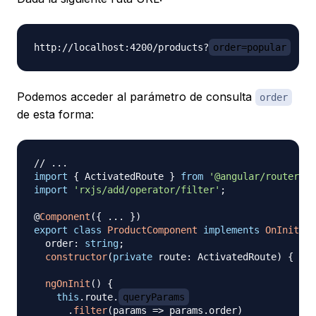
http://localhost:4200/products?
order=popular
Podemos acceder al parámetro de consulta
order
de esta forma:
// ...
import
{
 ActivatedRoute 
}
from
'@angular/router'
;
import
'rxjs/add/operator/filter'
;
@
Component
(
{
...
}
)
export
class
ProductComponent
implements
OnInit
{
  order
:
string
;
constructor
(
private
 route
:
 ActivatedRoute
)
{
}
ngOnInit
(
)
{
this
.
route
.
queryParams
.
filter
(
params 
=>
 params
.
order
)