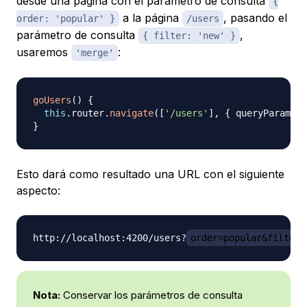
desde una página con el parámetro de consulta
{
a la página
, pasando el
order: 'popular' }
/users
parámetro de consulta
,
{ filter: 'new' }
usaremos
:
'merge'
goUsers
(
)
{
this
.
router
.
navigate
(
[
'/users'
]
,
{
 queryParams
:
}
Esto dará como resultado una URL con el siguiente
aspecto:
http://localhost:4200/users?
order=popular&filter=
Nota:
Conservar los parámetros de consulta