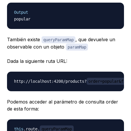
Output
También existe
, que devuelve un
queryParamMap
observable con un objeto
paramMap
Dada la siguiente ruta URL:
http://localhost:4200/products?
order=popular&filt
Podemos acceder al parámetro de consulta order
de esta forma:
this
.
route
.
queryParamMap