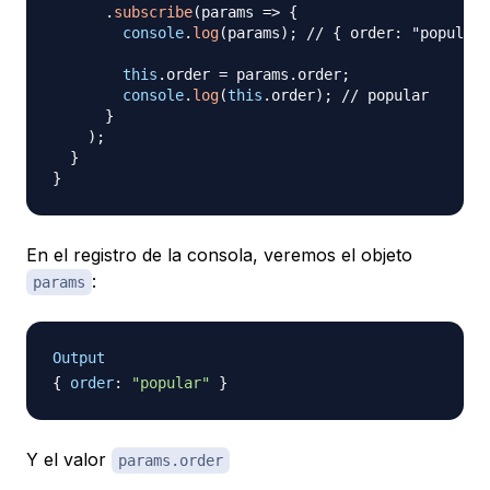
.
subscribe
(
params 
=>
{
console
.
log
(
params
)
;
// { order: "popular"
this
.
order 
=
 params
.
order
;
console
.
log
(
this
.
order
)
;
// popular
}
)
;
}
}
En el registro de la consola, veremos el objeto
:
params
Output
{
order
:
"popular"
}
Y el valor
params.order