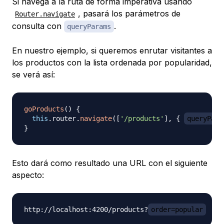
Si navega a la ruta de forma imperativa usando
, pasará los parámetros de
Router.navigate
consulta con
.
queryParams
En nuestro ejemplo, si queremos enrutar visitantes a
los productos con la lista ordenada por popularidad,
se verá así:
goProducts
(
)
{
this
.
router
.
navigate
(
[
'/products'
]
,
{
queryPara
}
Esto dará como resultado una URL con el siguiente
aspecto:
http://localhost:4200/products?
order=popular