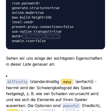
rcon.password=

generate-structures=true

online-mode=true

max-build-height=256

level-seed=

prevent-proxy-connections=false

use-native-transport=true

motd=
A Minecraft Server
Sehen wir uns einige der wichtigsten Eigenschaften
in dieser Liste genauer an:
(standardmäßig
(einfach)) -
difficulty
easy
hiermit wird der Schwierigkeitsgrad des Spiels
festgelegt, z. B. wie viel Schaden verursacht wird
und wie sich die Elemente auf Ihren Spieler
auswirken. Die Optionen sind
(friedlich),
peaceful