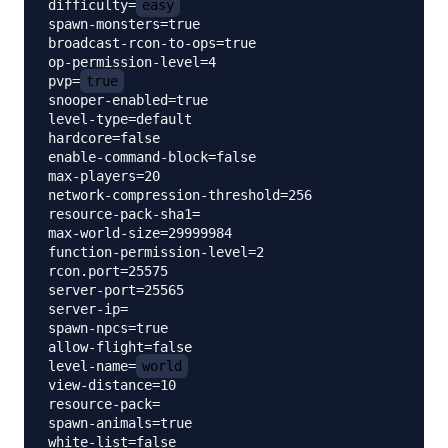
difficulty=
easy
spawn-monsters=true

broadcast-rcon-to-ops=true

op-permission-level=4

pvp=
true
snooper-enabled=true

level-type=default

hardcore=false

enable-command-block=false

max-players=20

network-compression-threshold=256

resource-pack-sha1=

max-world-size=29999984

function-permission-level=2

rcon.port=25575

server-port=25565

server-ip=

spawn-npcs=true

allow-flight=false

level-name=
world
view-distance=10

resource-pack=

spawn-animals=true

white-list=false
