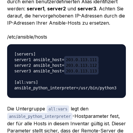
durch einen benutzerdefinierten Alias identifiziert
werden:
server1
,
server2
und
server3
. Achten Sie
darauf, die hervorgehobenen IP-Adressen durch die
IP-Adressen Ihrer Ansible-Hosts zu ersetzen.
/etc/ansible/hosts
[servers]

server1 ansible_host=
203.0.113.111
server2 ansible_host=
203.0.113.112
server3 ansible_host=
203.0.113.113
[all:vars]

Die Untergruppe
legt den
all:vars
-Hostparameter fest,
ansible_python_interpreter
der für alle Hosts in diesem Inventar gültig ist. Dieser
Parameter stellt sicher, dass der Remote-Server die