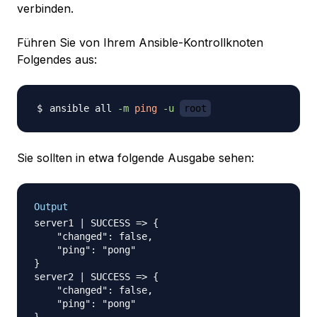
verbinden.
Führen Sie von Ihrem Ansible-Kontrollknoten
Folgendes aus:
ansible all 
-m
ping
-u
root
Sie sollten in etwa folgende Ausgabe sehen:
Output
server1 | SUCCESS => {

    "changed": false,

    "ping": "pong"

}

server2 | SUCCESS => {

    "changed": false,

    "ping": "pong"
