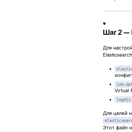
Шаг 2 — 
Для настрой
Elasticsear
elasti
конфиг
jvm.op
Virtual
log4j2
Для целей 
elasticsear
Этот файл н