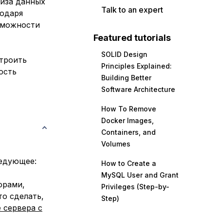
лиза данных
Talk to an expert
годаря
зможности
Featured tutorials
SOLID Design
строить
Principles Explained:
ость
Building Better
Software Architecture
How To Remove
Docker Images,
Containers, and
Volumes
ледующее:
How to Create a
MySQL User and Grant
орами,
Privileges (Step-by-
то сделать,
Step)
 сервера с