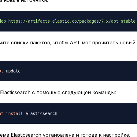
deb https://artifacts.elastic.co/packages/7.x/apt stable
вите списки пакетов, чтобы APT мог прочитать новый
pt
 Elasticsearch с помощью следующей команды:
pt
install
ема Elasticsearch установлена и готова к настройке.