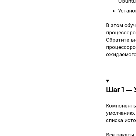
Ubuntu
Устано
В этом обу
процессоров
Обратите вн
процессоро
ожидаемого
Шаг 1 — 
Компоненты 
умолчанию.
списка исто
Все пакеты 