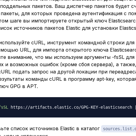
 поддельных пакетов. Ваш диспетчер пакетов будет с
пакеты, для которых проведена аутентификация с п
том шаге вы импортируете открытый ключ Elasticsear
исок источников пакетов Elastic для установки Elastics
 используйте cURL, инструмент командной строки для
мощью URL, для импорта открытого ключа Elasticsear
те внимание, что мы используем аргументы -fsSL для
х и возможных ошибок (кроме сбоя сервера), а также
cURL подать запрос на другой локации при переадрес
езультаты команды cURL в программу apt-key, котора
люч GPG в APT.
fsSL
 https://artifacts.elastic.co/GPG-KEY-elasticsearch 
ьте список источников Elastic в каталог
sources.list.
ь новые источники: