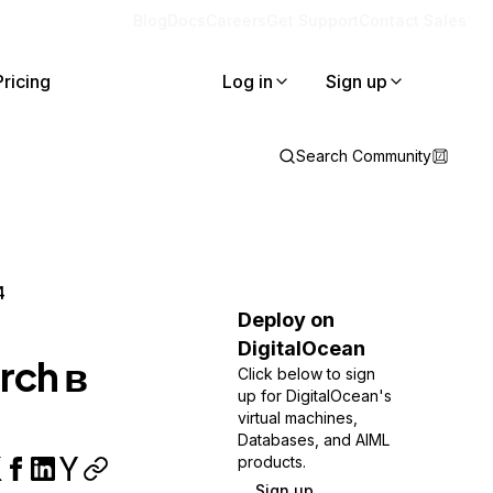
Blog
Docs
Careers
Get Support
Contact Sales
Pricing
Log in
Sign up
Search Community
4
Deploy on
DigitalOcean
rch в
Click below to sign
up for DigitalOcean's
virtual machines,
Databases, and AIML
products.
Sign up