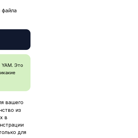
 файла
е YAM. Это
никакие
ля вашего
нство из
х в
онстрации
только для