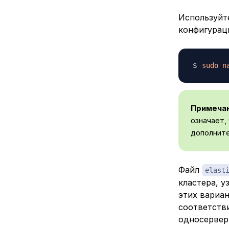
Используйт
конфигураци
sudo
n
Примечан
означает,
дополните
Файл
elast
кластера, у
этих вариан
соответств
односервер