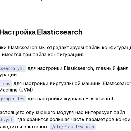
Настройка Elasticsearch
ки Elasticsearch мы отредактируем файлы конфигурац
ch имеется три файла конфигурации:
для настройки Elasticsearch, главный файл
csearch.yml
урации
для настройки виртуальной машины Elasticsearc
tions
 Machine (JVM)
для настройки журнала Elasticsearch
.properties
настоящего обучающего модуля нас интересует файл
, где хранится большая часть параметров конфи
ch.yml
аходится в каталоге
.
/etc/elasticsearch