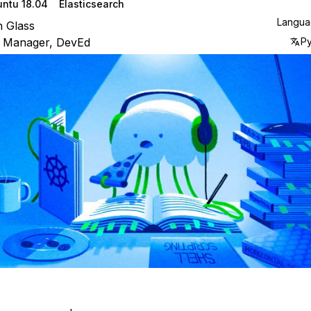
ntu 18.04
Elasticsearch
Langu
n Glass
r Manager, DevEd
Р