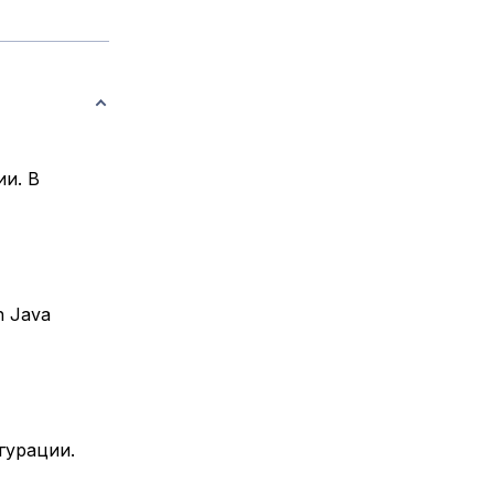
ии. В
h Java
гурации.