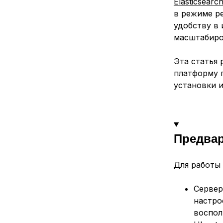
Elasticsearc
в режиме ре
удобству в
масштабиро
Эта статья 
платформу 
установки и
Предва
Для работы
Сервер
настро
воспо