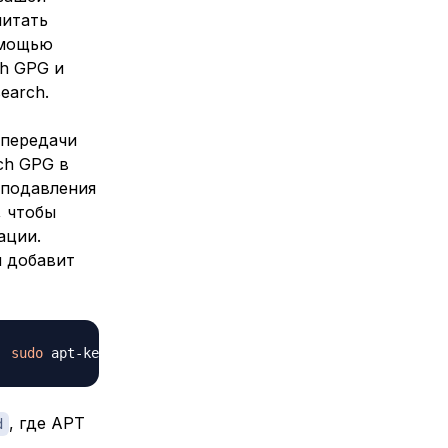
читать
омощью
ch GPG и
earch.
 передачи
ch GPG в
 подавления
, чтобы
ации.
я добавит
|
sudo
 apt-key 
add
, где APT
d