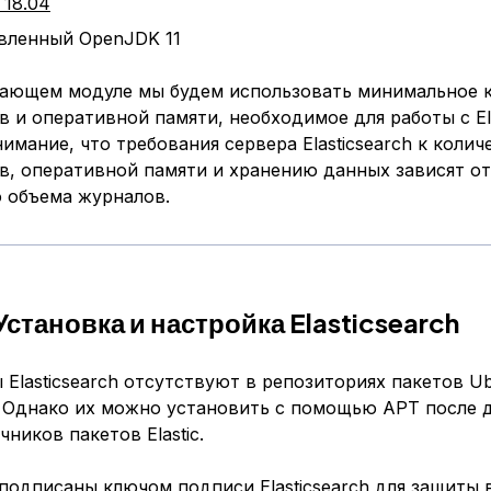
 18.04
вленный OpenJDK 11
чающем модуле мы будем использовать минимальное 
 и оперативной памяти, необходимое для работы с Ela
имание, что требования сервера Elasticsearch к колич
в, оперативной памяти и хранению данных зависят от
 объема журналов.
Установка и настройка Elasticsearch
Elasticsearch отсутствуют в репозиториях пакетов U
 Однако их можно установить с помощью APT после 
чников пакетов Elastic.
подписаны ключом подписи Elasticsearch для защиты