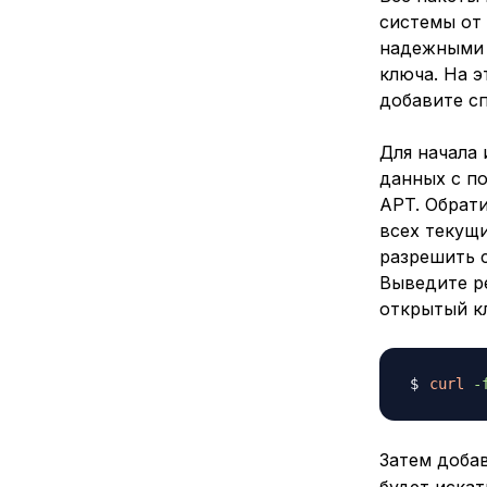
системы от
надежными 
ключа. На э
добавите сп
Для начала
данных с по
APT. Обрати
всех текущи
разрешить 
Выведите р
открытый к
curl
-
Затем добав
будет искат