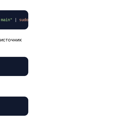
 main"
|
sudo
tee
-a
 источник