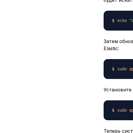
echo
"
Затем обно
Elastic:
sudo
a
Установите
sudo
a
Теперь сист