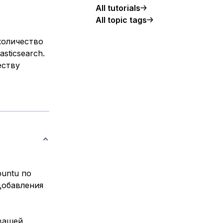
All tutorials
All topic tags
количество
sticsearch.
еству
buntu по
добавления
 вашей