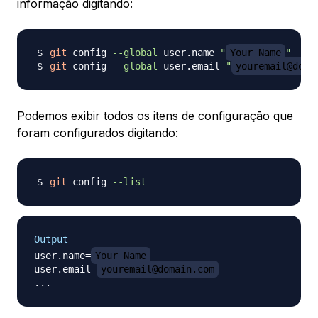
informação digitando:
git
 config 
--global
 user.name 
"
Your Name
"
git
 config 
--global
 user.email 
"
youremail@doma
Podemos exibir todos os itens de configuração que
foram configurados digitando:
git
 config 
--list
Output
user.name=
Your Name
user.email=
youremail@domain.com