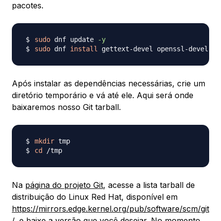
pacotes.
sudo
 dnf update 
-y
sudo
 dnf 
install
 gettext-devel openssl-devel pe
Após instalar as dependências necessárias, crie um
diretório temporário e vá até ele. Aqui será onde
baixaremos nosso Git tarball.
mkdir
cd
Na
página do projeto Git
, acesse a lista tarball de
distribuição do Linux Red Hat, disponível em
https://mirrors.edge.kernel.org/pub/software/scm/git
/
, e baixe a versão que você desejar. No momento