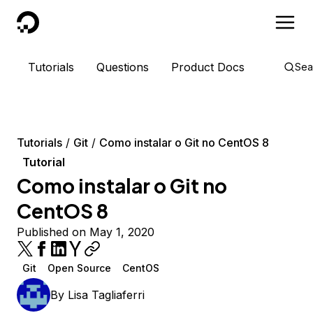
DigitalOcean
Tutorials
Questions
Product Docs
Sea
Tutorials
Git
Como instalar o Git no CentOS 8
Tutorial
Como instalar o Git no
CentOS 8
Published on May 1, 2020
Git
Open Source
CentOS
By
Lisa Tagliaferri