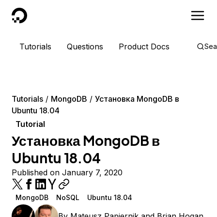
DigitalOcean
Tutorials
Questions
Product Docs
Sea
Tutorials
MongoDB
Установка MongoDB в
Ubuntu 18.04
Tutorial
Установка MongoDB в
Ubuntu 18.04
Published on January 7, 2020
MongoDB
NoSQL
Ubuntu 18.04
By
Mateusz Papiernik
and
Brian Hogan