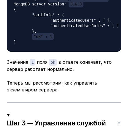
MongoDB server version: 
3.6.3
{

        "authInfo" : {

                "authenticatedUsers" : [ ],

                "authenticatedUserRoles" : [ ]

        },

"ok" : 1
Значение
поля
в ответе означает, что
1
ok
сервер работает нормально.
Теперь мы рассмотрим, как управлять
экземпляром сервера.
Шаг 3 — Управление службой