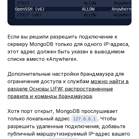
27017                      ALLOW       Anywhere
27017 (v6)                 ALLOW       Anywhere (
Если вы решили разрешить подключение к
серверу MongoDB только для одного IP-адреса,
этот адрес должен быть указан в выводимом
списке вместо
«Anywhere»
.
Дополнительные настройки брандмауэра для
ограничения доступа к службам
можно найти в
разделе Основы UFW: распространенные
правила и команды брандмауэра
.
Хотя порт открыт, MongoDB прослушивает
только локальный адрес
. Чтобы
127.0.0.1
разрешить удаленные подключения, добавьте
публичный маршрутизируемый IP-адрес вашего