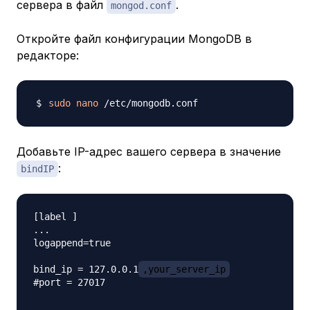
сервера в файл
.
mongod.conf
Откройте файл конфигурации MongoDB в
редакторе:
sudo
nano
Добавьте IP-адрес вашего сервера в значение
:
bindIP
[label ]

...

logappend=true

bind_ip = 127.0.0.1
,your_server_ip
#port = 27017
