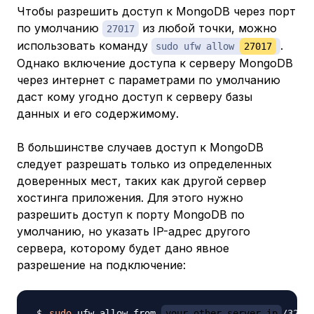
Чтобы разрешить доступ к MongoDB через порт
по умолчанию
из любой точки, можно
27017
использовать команду
.
sudo ufw allow
27017
Однако включение доступа к серверу MongoDB
через интернет с параметрами по умолчанию
даст кому угодно доступ к серверу базы
данных и его содержимому.
В большинстве случаев доступ к MongoDB
следует разрешать только из определенных
доверенных мест, таких как другой сервер
хостинга приложения. Для этого нужно
разрешить доступ к порту MongoDB по
умолчанию, но указать IP-адрес другого
сервера, которому будет дано явное
разрешение на подключение:
sudo
 ufw allow from 
your_other_server_ip
/32 t