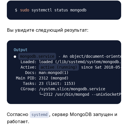
sudo
Вы увидите следующий результат:
Output
● 
mongodb.service
 - An object/document-oriented d
   Loaded: loaded (/lib/systemd/system/mongodb.ser
   Active: 
active (running)
 since Sat 2018-05-26
     Docs: man:mongod(1)

 Main PID: 2312 (mongod)

    Tasks: 23 (limit: 1153)

   CGroup: /system.slice/mongodb.service

Согласно
, сервер MongoDB запущен и
systemd
работает.