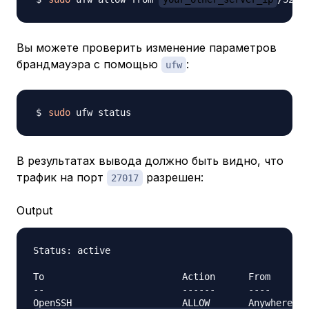
Вы можете проверить изменение параметров
брандмауэра с помощью
:
ufw
sudo
В результатах вывода должно быть видно, что
трафик на порт
разрешен:
27017
Output
Status: active

To                         Action      From

--                         ------      ----
