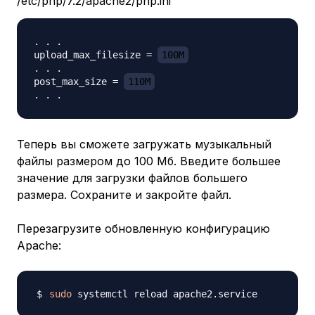
/etc/php/7.2/apache2/php.ini
. . .

upload_max_filesize = 
100M
. . .

post_max_size = 
110M
Теперь вы сможете загружать музыкальный
файлы размером до 100 Мб. Введите большее
значение для загрузки файлов большего
размера. Сохраните и закройте файл.
Перезагрузите обновленную конфигурацию
Apache:
sudo