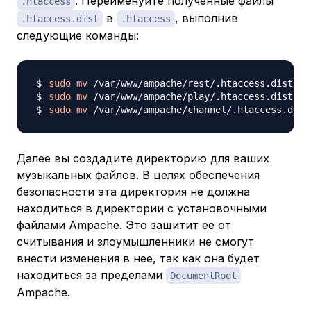
. Переименуйте полученные файлы
.htaccess
в
​​, выполнив
.htaccess.dist
.htaccess
следующие команды:
sudo
mv
sudo
mv
sudo
mv
Далее вы создадите директорию для ваших
музыкальных файлов. В целях обеспечения
безопасности эта директория не должна
находиться в директории с установочными
файлами Ampache. Это защитит ее от
считывания и злоумышленники не смогут
внести изменения в нее, так как она будет
находиться за пределами
DocumentRoot​​​
Ampache.