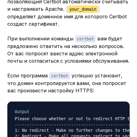
позволяющий Certbot автоматически считывать
и настраивать Apache.
your_domain
определяет доменное имя для которого Certbot
создаст сертификат.
При выполнении команды
вам будет
certbot
предложено ответить на несколько вопросов.
От вас попросят ввести адрес электронной
почты и согласиться с условиями обслуживания.
Если программа
успешно установит,
certbot
что домен контролируется вами, она попросит
вас произвести настройку HTTPS:
Output
Please choose whether or not to redirect HTTP traf
--------------------------------------------------
1: No redirect - Make no further changes to the we
2: Redirect - Make all requests redirect to secure