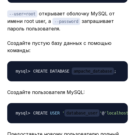
открывает оболочку MySQL от
--user=root
имени root user, а
запрашивает
--password
пароль пользователя.
Создайте пустую базу данных с помощью
команды:
CREATE DATABASE 
ampache_database
;
Создайте пользователя MySQL:
CREATE 
USER
'
database_user
'
@
'localhost'
 
Предоставьте новому пользователю полный