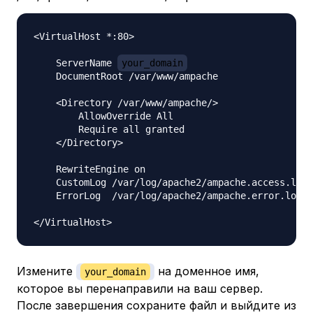
<VirtualHost *:80>

    ServerName 
your_domain
    DocumentRoot /var/www/ampache

    <Directory /var/www/ampache/>

        AllowOverride All

        Require all granted

    </Directory>

    RewriteEngine on

    CustomLog /var/log/apache2/ampache.access.log 
    ErrorLog  /var/log/apache2/ampache.error.log

Измените
​​ на доменное имя,
your_domain
которое вы перенаправили на ваш сервер.
После завершения сохраните файл и выйдите из