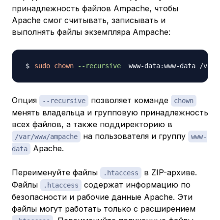
принадлежность файлов Ampache, чтобы
Apache смог считывать, записывать и
выполнять файлы экземпляра Ampache:
sudo
chown
--recursive
Опция
позволяет команде
--recursive
chown
менять владельца и групповую принадлежность
всех файлов, а также поддиректорию в
на пользователя и группу
/var/www/ampache
www-
Apache.
data
Переименуйте файлы
в ZIP-архиве.
.htaccess
Файлы
содержат информацию по
.htaccess
безопасности и рабочие данные Apache. Эти
файлы могут работать только с расширением