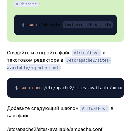
:
a2dissite
sudo
 a2dissite 
test_virtalhost_file
Создайте и откройте файл
в
VirtualHost
текстовом редакторе в
/etc/apache2/sites-
:
available/ampache.conf
sudo
nano
Добавьте следующий шаблон
в
VirtualHost
ваш файл:
/etc/apache2/sites-available/ampache.conf