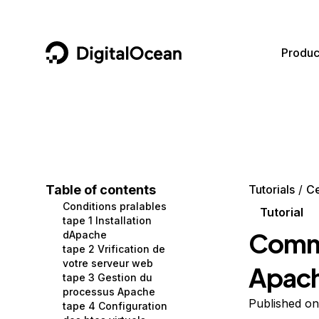
DigitalOcean
Produc
Featured AI Products
AI/ML
Community
Become a Partner
Compute
CMS
Documentation
Marketplace
Containers and Images
Data and IoT
Developer Tools
Table of contents
Tutorials
C
Conditions pralables
Managed Databases
Developer Tools
Get Involved
Tutorial
tape 1 Installation
Comme
dApache
Management and Dev Tools
Gaming and Media
Utilities and Help
tape 2 Vrification de
votre serveur web
Apach
Networking
Hosting
tape 3 Gestion du
processus Apache
Security
Security and Networking
Published on
tape 4 Configuration