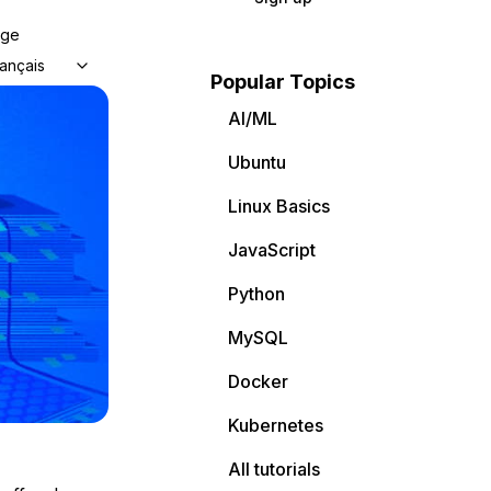
age
ançais
Popular Topics
AI/ML
Ubuntu
Linux Basics
JavaScript
Python
MySQL
Docker
Kubernetes
All tutorials