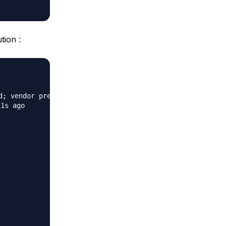
tion :
; vendor preset: disa>

1s ago
