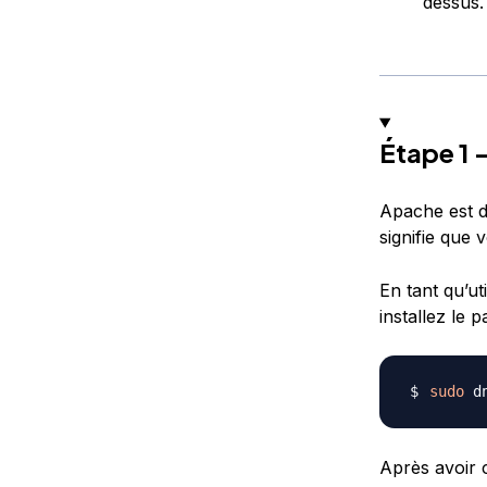
dessus.
Étape 1 
Apache est di
signifie que 
En tant qu’ut
installez le
sudo
 d
Après avoir c