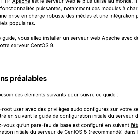
 HTTP
Apache
est le serveur web le plus utilisé au monde. Il
onctionnalités puissantes, notamment des modules à cha
ne prise en charge robuste des médias et une intégration
ciels populaires.
e guide, vous allez installer un serveur web Apache avec d
 votre serveur CentOS 8.
ns préalables
esoin des éléments suivants pour suivre ce guide :
root user avec des privilèges sudo configurés sur votre s
ré en suivant le
guide de configuration initiale du serveur
-vous qu’un pare-feu de base est configuré en suivant
l’é
ration initiale du serveur de CentOS 8
(recommandé) dans le