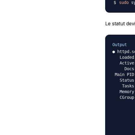
sudo
Le statut de
Output
● httpd.s
   Loaded
   Active
     Docs
 Main PID
   Status
    Tasks
   Memory
   CGroup
         
         
         
         
         