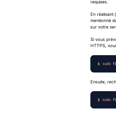
requises.
En réalisant
mentionné da
sur votre s
Si vous prév
HTTPS, vous
sudo
 f
Ensuite, rec
sudo
 f