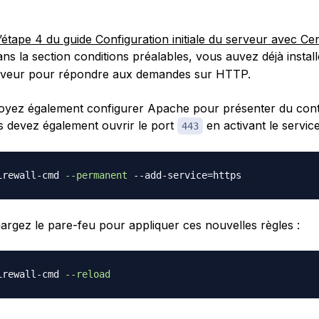
l’étape 4 du guide Configuration initiale du serveur avec C
ns la section conditions préalables, vous auvez déjà instal
erveur pour répondre aux demandes sur HTTP.
oyez également configurer Apache pour présenter du con
 devez également ouvrir le port
en activant le servic
443
irewall-cmd 
--permanent
 --add-service
=
hargez le pare-feu pour appliquer ces nouvelles règles :
irewall-cmd 
--reload