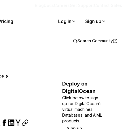
Blog
Docs
Careers
Get Support
Contact Sales
Pricing
Log in
Sign up
Search Community
OS 8
Deploy on
DigitalOcean
Click below to sign
up for DigitalOcean's
virtual machines,
Databases, and AIML
products.
Sign up