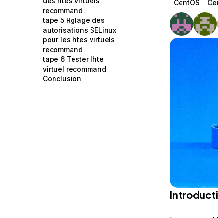
des htes virtuels
CentOS
Ce
Storage
Startups and SMBs
recommand
tape 5 Rglage des
Web and App Platforms
Browse all products
autorisations SELinux
pour les htes virtuels
See all solutions
recommand
tape 6 Tester lhte
virtuel recommand
Conclusion
Introduct