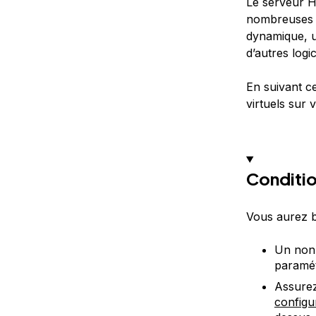
Le serveur
nombreuses f
dynamique, u
d’autres logi
En suivant c
virtuels sur
Conditio
Vous aurez b
Un non-
paramét
Assurez
configu