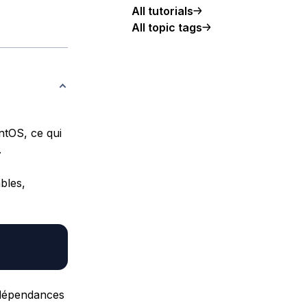
All tutorials
All topic tags
entOS, ce qui
.
bles,
 dépendances