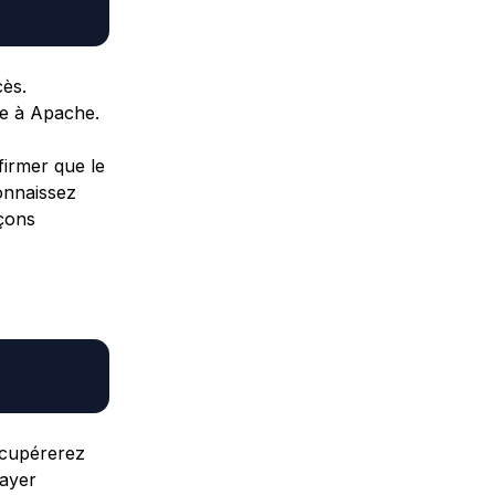
cès.
ge à Apache.
irmer que le
onnaissez
açons
écupérerez
sayer