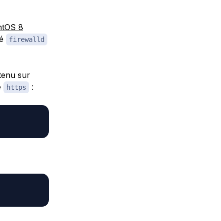
entOS 8
lé
firewalld
tenu sur
e
:
https