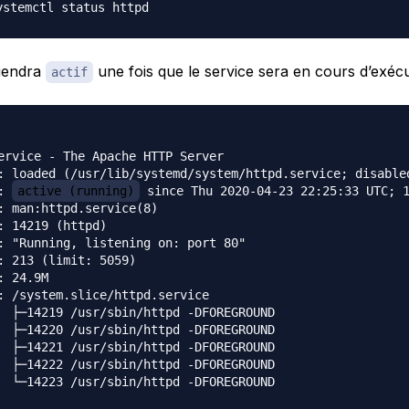
viendra
une fois que le service sera en cours d’exécu
actif
ervice - The Apache HTTP Server

: loaded (/usr/lib/systemd/system/httpd.service; disabled
: 
active (running)
 since Thu 2020-04-23 22:25:33 UTC; 1
: man:httpd.service(8)

: 14219 (httpd)

: "Running, listening on: port 80"

: 213 (limit: 5059)

: 24.9M

: /system.slice/httpd.service

  ├─14219 /usr/sbin/httpd -DFOREGROUND

  ├─14220 /usr/sbin/httpd -DFOREGROUND

  ├─14221 /usr/sbin/httpd -DFOREGROUND

  ├─14222 /usr/sbin/httpd -DFOREGROUND

  └─14223 /usr/sbin/httpd -DFOREGROUND
