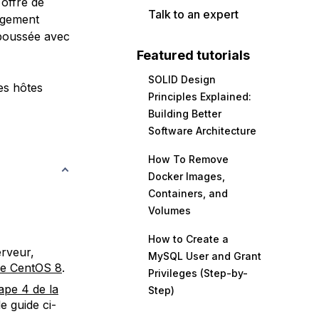
 offre de
Talk to an expert
rgement
 poussée avec
Featured tutorials
SOLID Design
es hôtes
Principles Explained:
Building Better
Software Architecture
How To Remove
Docker Images,
Containers, and
Volumes
How to Create a
erveur,
MySQL User and Grant
 de CentOS 8
.
Privileges (Step-by-
tape 4 de la
Step)
 guide ci-