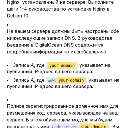
Nginx, установленный на сервере. Выполните
шаги 1–4 руководства по
установке Nginx в
Debian 10
.
На вашем сервере должны быть настроены обе
нижеследующие записи DNS. В руководстве
Введение в DigitalOcean DNS
содержится
подробная информация по их добавлению.
Запись A, где
указывает на
your-domain
публичный IP-адрес вашего сервера.
Запись A, где
указывает на
www.
your-domain
публичный IP-адрес вашего сервера.
Полное зарегистрированное доменное имя для
размещения код-сервера, указывающее на ваш
сервер. В этом обучающем модуле мы будем
использовать имя
. Вы
code-server.
your-domain