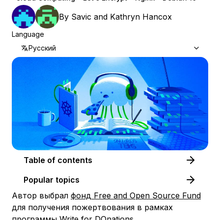
By
Savic
and
Kathryn Hancox
Language
Русский
Table of contents
Popular topics
Автор выбрал
фонд Free and Open Source Fund
для получения пожертвования в рамках
программы
Write for DOnations
.