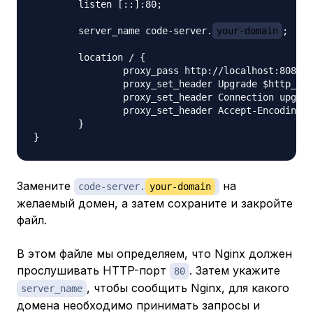
	listen [::]:80;

	server_name code-server.
your-domain
;

	location / {

		proxy_pass http://localhost:8080/;

		proxy_set_header Upgrade $http_upgrade;

		proxy_set_header Connection upgrade;

		proxy_set_header Accept-Encoding gzip;

	}

Замените
на
code-server.
your-domain
желаемый домен, а затем сохраните и закройте
файл.
В этом файле мы определяем, что Nginx должен
прослушивать HTTP-порт
. Затем укажите
80
, чтобы сообщить Nginx, для какого
server_name
домена необходимо принимать запросы и