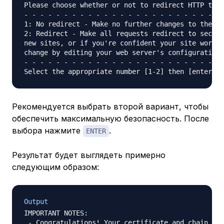
Please choose whether or not to redirect HTTP traf
- - - - - - - - - - - - - - - - - - - - - - - - - 
1: No redirect - Make no further changes to the we
2: Redirect - Make all requests redirect to secure
new sites, or if you're confident your site works 
change by editing your web server's configuration.

- - - - - - - - - - - - - - - - - - - - - - - - - 
Рекомендуется выбрать второй вариант, чтобы
обеспечить максимальную безопасность. После
выбора нажмите
.
ENTER
Результат будет выглядеть примерно
следующим образом:
Output
IMPORTANT NOTES:

 - Congratulations! Your certificate and chain hav