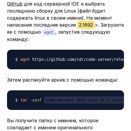
GitHub
для код-серверной IDE и выбрать
последнюю сборку для Linux (файл будет
содержать linux в своем имени). На момент
написания последняя версия
2.1692
>. Загрузите
ее с помощью
, запустив следующую
wget
команду:
wget
 https://github.com/cdr/code-server/release
Затем распакуйте архив с помощью команды:
tar
-xzvf
code-server2.1692-vsc1.39.2-linux-x8
Вы получите папку с именем, которое
совпадает с именем оригинального