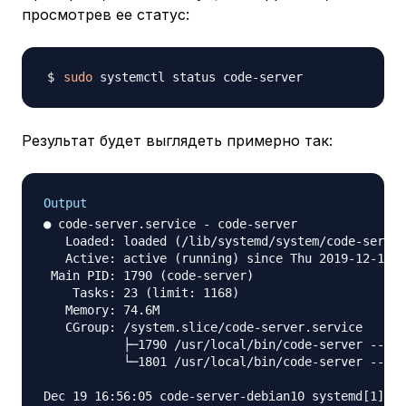
просмотрев ее статус:
sudo
Результат будет выглядеть примерно так:
Output
● code-server.service - code-server

   Loaded: loaded (/lib/systemd/system/code-server
   Active: active (running) since Thu 2019-12-19 1
 Main PID: 1790 (code-server)

    Tasks: 23 (limit: 1168)

   Memory: 74.6M

   CGroup: /system.slice/code-server.service

           ├─1790 /usr/local/bin/code-server --hos
           └─1801 /usr/local/bin/code-server --hos
Dec 19 16:56:05 code-server-debian10 systemd[1]: S