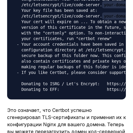
   /etc/letsencrypt/live/code-server.
your-domain
   Your key file has been saved at:

   /etc/letsencrypt/live/code-server.
your-domain
   Your cert will expire on ... To obtain a new or
   version of this certificate in the future, simp
   with the "certonly" option. To non-interactivel
   your certificates, run "certbot renew"

 - Your account credentials have been saved in you
   configuration directory at /etc/letsencrypt. Yo
   secure backup of this folder now. This configur
   also contain certificates and private keys obta
   making regular backups of this folder is ideal.

 - If you like Certbot, please consider supporting
   Donating to ISRG / Let's Encrypt:   https://let
Это означает, что Certbot успешно
сгенерировал TLS-сертификаты и применил их к
конфигурации Nginx для вашего домена. Теперь
вы можете перезагрузить домен код-серверной